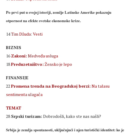
Po prvi put u svojoj istoriji, zemlje Latinske Amerike pokazuju
otpornost na efekte svetske ekonomske krize.
14
Tim Džuda: Vesti
BIZNIS
16
Zakoni:
Medveđa usluga
18
Preduzetništvo:
Žensko je lepo
FINANSIJE
22
Promena trenda na Beogradskoj berzi:
Na talasu
sentimenta ulagača
TEMAT
28
Srpski turizam:
Dobrodošli, kako ste nas našli?
Srbija je zemlja spontanosti, uključujući i njen turistički identitet: ko je