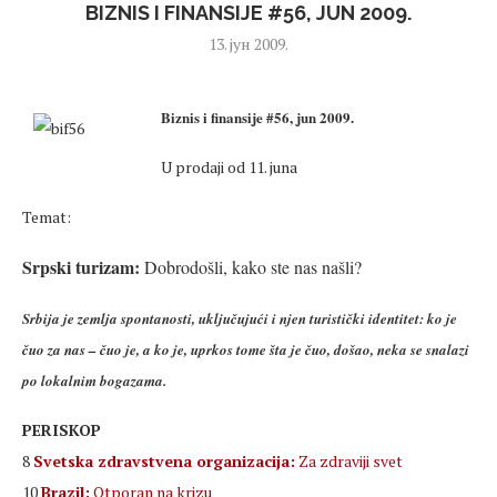
BIZNIS I FINANSIJE #56, JUN 2009.
13. јун 2009.
Biznis i finansije #56, jun 2009.
U prodaji od 11. juna
Temat:
Srpski turizam:
Dobrodošli, kako ste nas našli?
Srbija je zemlja spontanosti, uključujući i njen turistički identitet: ko je
čuo za nas – čuo je, a ko je, uprkos tome šta je čuo, došao, neka se snalazi
po lokalnim bogazama.
PERISKOP
8
Svetska zdravstvena organizacija:
Za zdraviji svet
10
Brazil:
Otporan na krizu