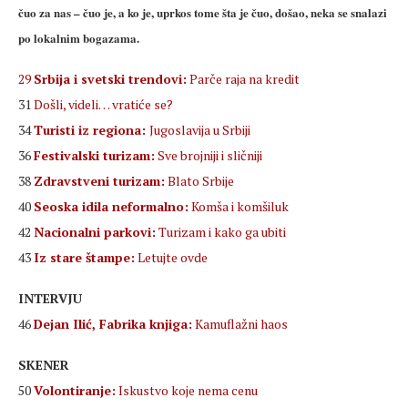
čuo za nas – čuo je, a ko je, uprkos tome šta je čuo, došao, neka se snalazi
po lokalnim bogazama.
29
Srbija i svetski trendovi:
Parče raja na kredit
31
Došli, videli… vratiće se?
34
Turisti iz regiona:
Jugoslavija u Srbiji
36
Festivalski turizam:
Sve brojniji i sličniji
38
Zdravstveni turizam:
Blato Srbije
40
Seoska idila neformalno:
Komša i komšiluk
42
Nacionalni parkovi:
Turizam i kako ga ubiti
43
Iz stare štampe:
Letujte ovde
INTERVJU
46
Dejan Ilić, Fabrika knjiga:
Kamuflažni haos
SKENER
50
Volontiranje:
Iskustvo koje nema cenu