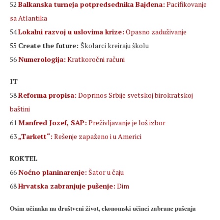
52
Balkanska turneja potpredsednika Bajdena:
Pacifikovanje
sa Atlantika
54
Lokalni razvoj u uslovima krize:
Opasno zaduživanje
55
Create the future:
Školarci kreiraju školu
56
Numerologija:
Kratkoročni računi
IT
58
Reforma propisa:
Doprinos Srbije svetskoj birokratskoj
baštini
61
Manfred Jozef, SAP:
Preživljavanje je loš izbor
63
„Tarkett“:
Rešenje zapaženo i u Americi
KOKTEL
66
Noćno planinarenje:
Šator u čaju
68
Hrvatska zabranjuje pušenje:
Dim
Osim učinaka na društveni život, ekonomski učinci zabrane pušenja