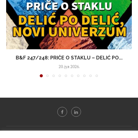
B&F 247/248: PRIČE O STAKLU – DELIĆ PO...
20. јул 2026.
Svi tekstovi sa portala "Biznis i finansije" su u vlasništvu "NIP