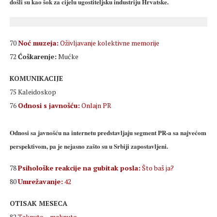
došli su kao šok za cijelu ugostiteljsku industriju Hrvatske.
70
Noć muzeja:
Oživljavanje kolektivne memorije
72
Ćoškarenje:
Mućke
KOMUNIKACIJE
75 Kaleidoskop
76
Odnosi s javnošću:
Onlajn PR
Odnosi sa javnošću na internetu predstavljaju segment PR-a sa najvećom
perspektivom, pa je nejasno zašto su u Srbiji zapostavljeni.
78
Psihološke reakcije na gubitak posla:
Što baš ja?
80
Umrežavanje:
42
OTISAK MESECA
82
Taknuto – maknuto