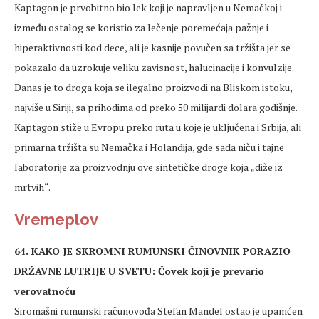
Kaptagon je prvobitno bio lek koji je napravljen u Nemačkoj i
između ostalog se koristio za lečenje poremećaja pažnje i
hiperaktivnosti kod dece, ali je kasnije povučen sa tržišta jer se
pokazalo da uzrokuje veliku zavisnost, halucinacije i konvulzije.
Danas je to droga koja se ilegalno proizvodi na Bliskom istoku,
najviše u Siriji, sa prihodima od preko 50 milijardi dolara godišnje.
Kaptagon stiže u Evropu preko ruta u koje je uključena i Srbija, ali
primarna tržišta su Nemačka i Holandija, gde sada niču i tajne
laboratorije za proizvodnju ove sintetičke droge koja „diže iz
mrtvih“.
Vremeplov
64. KAKO JE SKROMNI RUMUNSKI ČINOVNIK PORAZIO
DRŽAVNE LUTRIJE U SVETU: Čovek koji je prevario
verovatnoću
Siromašni rumunski računovođa Stefan Mandel ostao je upamćen