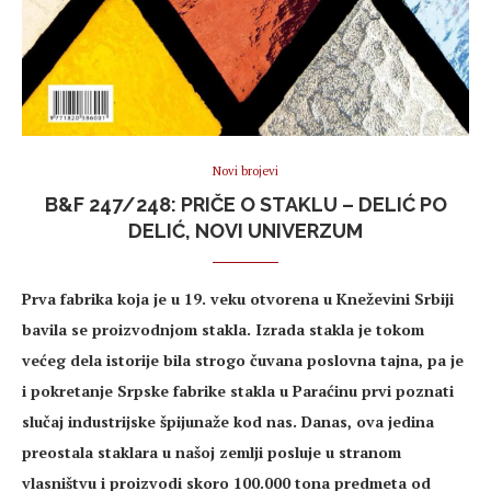
Novi brojevi
B&F 247/248: PRIČE O STAKLU – DELIĆ PO
DELIĆ, NOVI UNIVERZUM
Prva fabrika koja je u 19. veku otvorena u Kneževini Srbiji
bavila se proizvodnjom stakla. Izrada stakla je tokom
većeg dela istorije bila strogo čuvana poslovna tajna, pa je
i pokretanje Srpske fabrike stakla u Paraćinu prvi poznati
slučaj industrijske špijunaže kod nas. Danas, ova jedina
preostala staklara u našoj zemlji posluje u stranom
vlasništvu i proizvodi skoro 100.000 tona predmeta od