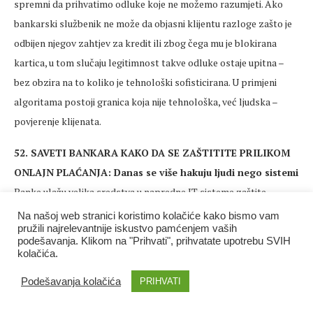
spremni da prihvatimo odluke koje ne možemo razumjeti. Ako
bankarski službenik ne može da objasni klijentu razloge zašto je
odbijen njegov zahtjev za kredit ili zbog čega mu je blokirana
kartica, u tom slučaju legitimnost takve odluke ostaje upitna –
bez obzira na to koliko je tehnološki sofisticirana. U primjeni
algoritama postoji granica koja nije tehnološka, već ljudska –
povjerenje klijenata.
52. SAVETI BANKARA KAKO DA SE ZAŠTITITE PRILIKOM
ONLAJN PLAĆANJA: Danas se više hakuju ljudi nego sistemi
Banke ulažu velika sredstva u napredne IT sisteme zaštite.
Upravo zato napadači se sve više preusmeravaju na klijente
Na našoj web stranici koristimo kolačiće kako bismo vam
pružili najrelevantnije iskustvo pamćenjem vaših
banaka, pokušavajući da ih navedu da sami otkriju osetljive
podešavanja. Klikom na "Prihvati", prihvatate upotrebu SVIH
podatke. Pošto broj ovakvih napada zabrinjavajuće raste, pitali
kolačića.
smo bankare šta bi i njihovi klijenti trebalo da preduzmu kako bi
Podešavanja kolačića
PRIHVATI
se zaštitili od zloupotreba.