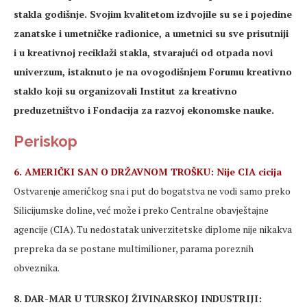
stakla godišnje. Svojim kvalitetom izdvojile su se i pojedine
zanatske i umetničke radionice, a umetnici su sve prisutniji
i u kreativnoj reciklaži stakla, stvarajući od otpada novi
univerzum, istaknuto je na ovogodišnjem Forumu kreativno
staklo koji su organizovali Institut za kreativno
preduzetništvo i Fondacija za razvoj ekonomske nauke.
Periskop
6. AMERIČKI SAN O DRŽAVNOM TROŠKU: Nije CIA cicija
Ostvarenje američkog sna i put do bogatstva ne vodi samo preko
Silicijumske doline, već može i preko Centralne obavještajne
agencije (CIA). Tu nedostatak univerzitetske diplome nije nikakva
prepreka da se postane multimilioner, parama poreznih
obveznika.
8. DAR-MAR U TURSKOJ ŽIVINARSKOJ INDUSTRIJI: