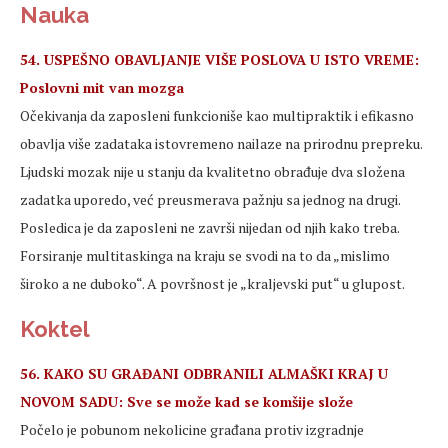
Nauka
54. USPEŠNO OBAVLJANJE VIŠE POSLOVA U ISTO VREME:
Poslovni mit van mozga
Očekivanja da zaposleni funkcioniše kao multipraktik i efikasno
obavlja više zadataka istovremeno nailaze na prirodnu prepreku.
Ljudski mozak nije u stanju da kvalitetno obrađuje dva složena
zadatka uporedo, već preusmerava pažnju sa jednog na drugi.
Posledica je da zaposleni ne završi nijedan od njih kako treba.
Forsiranje multitaskinga na kraju se svodi na to da „mislimo
široko a ne duboko“. A površnost je „kraljevski put“ u glupost.
Koktel
56. KAKO SU GRAĐANI ODBRANILI ALMAŠKI KRAJ U
NOVOM SADU: Sve se može kad se komšije slože
Počelo je pobunom nekolicine građana protiv izgradnje