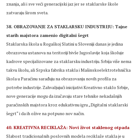
znanja, ali i sve veći generacijski jaz jer se staklarske škole
zatvaraju širom sveta.
38. OBRAZOVANJE ZA STAKLARSKU INDUSTRIJU: Tajne
starih majstora zamenio digitalni šegrt
Staklarska škola u Rogaškoj Slatini u Sloveniji danas je jedina
obrazovna ustanova na teritoriji bivše Jugoslavije koja školuje
kadrove specijalizovane za staklarsku industriju. Srbija više nema
takvu školu, ali Srpska fabrika stakla i Mašinskoelektrotehnička
škola u Paraćinu sarađuju na obrazovanju novih profila za
potrebe industrije. Zahvaljujući inicijativi Kreativno staklo Srbije,
nove generacije mogu da izučavaju stare tehnike nekadašnjih
paraćinskih majstora kroz edukativnu igru „Digitalni staklarski
šegrt“ i da ih ožive na potpuno nov način.
40. KREATIVNA RECIKLAŽA: Novi život staklenog otpada
Slabost tradicionalnih poslovnih modela reciklaže stakla je u