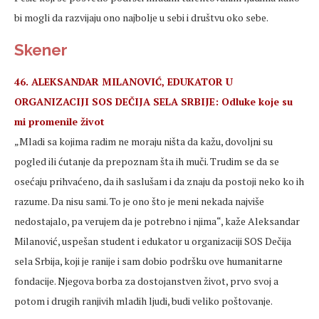
bi mogli da razvijaju ono najbolje u sebi i društvu oko sebe.
Skener
46. ALEKSANDAR MILANOVIĆ, EDUKATOR U
ORGANIZACIJI SOS DEČIJA SELA SRBIJE: Odluke koje su
mi promenile život
„Mladi sa kojima radim ne moraju ništa da kažu, dovoljni su
pogled ili ćutanje da prepoznam šta ih muči. Trudim se da se
osećaju prihvaćeno, da ih saslušam i da znaju da postoji neko ko ih
razume. Da nisu sami. To je ono što je meni nekada najviše
nedostajalo, pa verujem da je potrebno i njima“, kaže Aleksandar
Milanović, uspešan student i edukator u organizaciji SOS Dečija
sela Srbija, koji je ranije i sam dobio podršku ove humanitarne
fondacije. Njegova borba za dostojanstven život, prvo svoj a
potom i drugih ranjivih mladih ljudi, budi veliko poštovanje.