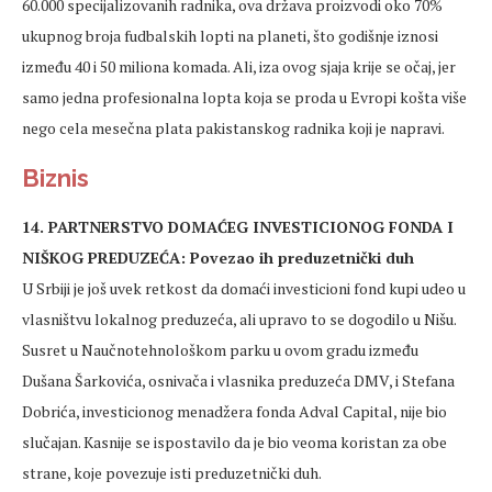
60.000 specijalizovanih radnika, ova država proizvodi oko 70%
ukupnog broja fudbalskih lopti na planeti, što godišnje iznosi
između 40 i 50 miliona komada. Ali, iza ovog sjaja krije se očaj, jer
samo jedna profesionalna lopta koja se proda u Evropi košta više
nego cela mesečna plata pakistanskog radnika koji je napravi.
Biznis
14. PARTNERSTVO DOMAĆEG INVESTICIONOG FONDA I
NIŠKOG PREDUZEĆA: Povezao ih preduzetnički duh
U Srbiji je još uvek retkost da domaći investicioni fond kupi udeo u
vlasništvu lokalnog preduzeća, ali upravo to se dogodilo u Nišu.
Susret u Naučnotehnološkom parku u ovom gradu između
Dušana Šarkovića, osnivača i vlasnika preduzeća DMV, i Stefana
Dobrića, investicionog menadžera fonda Adval Capital, nije bio
slučajan. Kasnije se ispostavilo da je bio veoma koristan za obe
strane, koje povezuje isti preduzetnički duh.