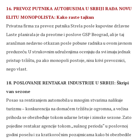
16. PREVOZ PUTNIKA AUTOBUSIMA U SRBIJI RAĐA NOVU
ELITU MONOPOLISTA: Kako raste tajkun
Privatna firma za prevoz putnika Strela posle kupovine državne
Laste planirala je da preotme i poslove GSP Beograd, ali je taj
aranžman nedavno otkazan posle pobune radnika u ovom javnom
preduzeću. U strukovnim udruženjima ocenjuju da svi imaju jednak
pristup tržištu, pa ako monopoli postoje, nisu krivi prevoznici,
nego vlast.
18. POSLOVANJE RENTAKAR INDUSTRIJE U SRBIJI: Škripi
van sezone
Posao sa rentiranjem automobila u mnogim stvarima nalikuje
turizmu – konkurencija na domaćem tržištu je ogromna, a većina
prihoda se obezbeđuje tokom udarne letnje i zimske sezone. Zato
pojedine rentakar agencije tokom „sušnog perioda“ u poslovnoj
godini posežu i za kratkoročnim pozajmicama kako bi obezbedile