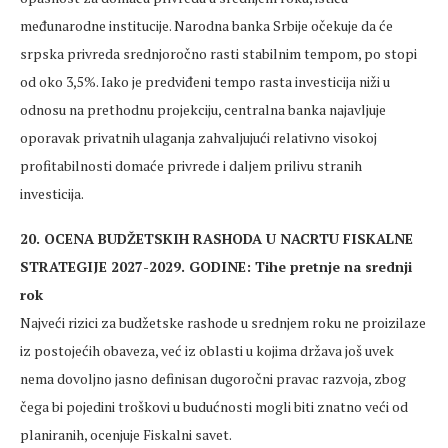
međunarodne institucije. Narodna banka Srbije očekuje da će
srpska privreda srednjoročno rasti stabilnim tempom, po stopi
od oko 3,5%. Iako je predviđeni tempo rasta investicija niži u
odnosu na prethodnu projekciju, centralna banka najavljuje
oporavak privatnih ulaganja zahvaljujući relativno visokoj
profitabilnosti domaće privrede i daljem prilivu stranih
investicija.
20. OCENA BUDŽETSKIH RASHODA U NACRTU FISKALNE
STRATEGIJE 2027-2029. GODINE: Tihe pretnje na srednji
rok
Najveći rizici za budžetske rashode u srednjem roku ne proizilaze
iz postojećih obaveza, već iz oblasti u kojima država još uvek
nema dovoljno jasno definisan dugoročni pravac razvoja, zbog
čega bi pojedini troškovi u budućnosti mogli biti znatno veći od
planiranih, ocenjuje Fiskalni savet.