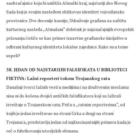
saobraćajnice koja bi uništila Almaški kraj, najstariji deo Novog
Sada koji je svojim nasleđem oblikovao identitet vojvođanske
prestonice. Dve decenije kasnije, Udruženje građana za zaštitu
kulturnog nasleđa „Almašani“ dobitnik je najznačajnijih evropskih
priznanja i ističe se kao primer izuzetne građanske inicijative u
odbrani kulturnog identiteta lokalne zajednice. Kako su u tome
uspeli?
58. JEDAN OD NAJSTARIJIH FALSIFIKATA U BIBLIOTECI
FIKTIVA: Lažni reporteri tokom Trojanskog rata
Današnji tvorci lažnih vesti u medijima i na društvenim mrežama
nisu ni do kolena dvojici antičkih falsifikatora koji su lažirali
izveštaje o Trojanskom ratu. Priča o „ratnim reporterima“, od
kojih je jedan izveštavao na strani Grka a drugi na strani
Trojanaca, predstavlja jedan od najfascinantnijih primera kada je
reč o fabrikovanju istorijskih obmana.