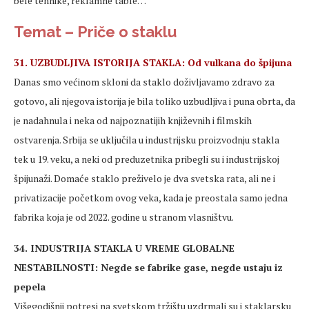
bele tehnike, reklamne table…
Temat – Priče o staklu
31. UZBUDLJIVA ISTORIJA STAKLA: Od vulkana do špijuna
Danas smo većinom skloni da staklo doživljavamo zdravo za
gotovo, ali njegova istorija je bila toliko uzbudljiva i puna obrta, da
je nadahnula i neka od najpoznatijih književnih i filmskih
ostvarenja. Srbija se uključila u industrijsku proizvodnju stakla
tek u 19. veku, a neki od preduzetnika pribegli su i industrijskoj
špijunaži. Domaće staklo preživelo je dva svetska rata, ali ne i
privatizacije početkom ovog veka, kada je preostala samo jedna
fabrika koja je od 2022. godine u stranom vlasništvu.
34. INDUSTRIJA STAKLA U VREME GLOBALNE
NESTABILNOSTI: Negde se fabrike gase, negde ustaju iz
pepela
Višegodišnji potresi na svetskom tržištu uzdrmali su i staklarsku