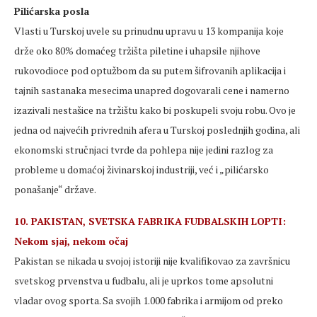
Pilićarska posla
Vlasti u Turskoj uvele su prinudnu upravu u 13 kompanija koje
drže oko 80% domaćeg tržišta piletine i uhapsile njihove
rukovodioce pod optužbom da su putem šifrovanih aplikacija i
tajnih sastanaka mesecima unapred dogovarali cene i namerno
izazivali nestašice na tržištu kako bi poskupeli svoju robu. Ovo je
jedna od najvećih privrednih afera u Turskoj poslednjih godina, ali
ekonomski stručnjaci tvrde da pohlepa nije jedini razlog za
probleme u domaćoj živinarskoj industriji, već i „pilićarsko
ponašanje“ države.
10. PAKISTAN, SVETSKA FABRIKA FUDBALSKIH LOPTI:
Nekom sjaj, nekom očaj
Pakistan se nikada u svojoj istoriji nije kvalifikovao za završnicu
svetskog prvenstva u fudbalu, ali je uprkos tome apsolutni
vladar ovog sporta. Sa svojih 1.000 fabrika i armijom od preko