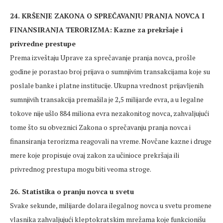
24. KRŠENJE ZAKONA O SPREČAVANJU PRANJA NOVCA I
FINANSIRANJA TERORIZMA: Kazne za prekršaje i
privredne prestupe
Prema izveštaju Uprave za sprečavanje pranja novca, prošle
godine je porastao broj prijava o sumnjivim transakcijama koje su
poslale banke i platne institucije. Ukupna vrednost prijavljenih
sumnjivih transakcija premašila je 2,5 milijarde evra, a u legalne
tokove nije ušlo 884 miliona evra nezakonitog novca, zahvaljujući
tome što su obveznici Zakona o sprečavanju pranja novca i
finansiranja terorizma reagovali na vreme. Novčane kazne i druge
mere koje propisuje ovaj zakon za učinioce prekršaja ili
privrednog prestupa mogu biti veoma stroge.
26. Statistika o pranju novca u svetu
Svake sekunde, milijarde dolara ilegalnog novca u svetu promene
vlasnika zahvaljujući kleptokratskim mrežama koje funkcionišu