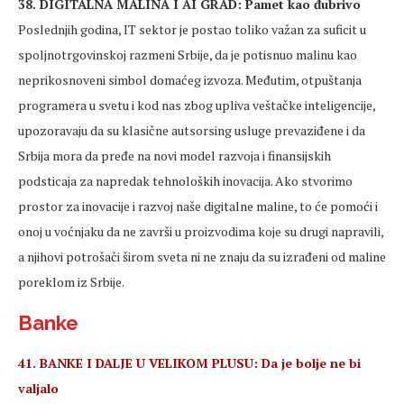
38. DIGITALNA MALINA I AI GRAD: Pamet kao đubrivo
Poslednjih godina, IT sektor je postao toliko važan za suficit u
spoljnotrgovinskoj razmeni Srbije, da je potisnuo malinu kao
neprikosnoveni simbol domaćeg izvoza. Međutim, otpuštanja
programera u svetu i kod nas zbog upliva veštačke inteligencije,
upozoravaju da su klasične autsorsing usluge prevaziđene i da
Srbija mora da pređe na novi model razvoja i finansijskih
podsticaja za napredak tehnoloških inovacija. Ako stvorimo
prostor za inovacije i razvoj naše digitalne maline, to će pomoći i
onoj u voćnjaku da ne završi u proizvodima koje su drugi napravili,
a njihovi potrošači širom sveta ni ne znaju da su izrađeni od maline
poreklom iz Srbije.
Banke
41. BANKE I DALJE U VELIKOM PLUSU: Da je bolje ne bi
valjalo