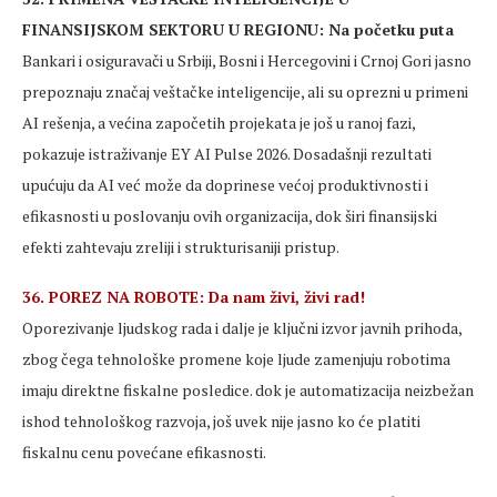
FINANSIJSKOM SEKTORU U REGIONU: Na početku puta
Bankari i osiguravači u Srbiji, Bosni i Hercegovini i Crnoj Gori jasno
prepoznaju značaj veštačke inteligencije, ali su oprezni u primeni
AI rešenja, a većina započetih projekata je još u ranoj fazi,
pokazuje istraživanje EY AI Pulse 2026. Dosadašnji rezultati
upućuju da AI već može da doprinese većoj produktivnosti i
efikasnosti u poslovanju ovih organizacija, dok širi finansijski
efekti zahtevaju zreliji i strukturisaniji pristup.
36. POREZ NA ROBOTE: Da nam živi, živi rad!
Oporezivanje ljudskog rada i dalje je ključni izvor javnih prihoda,
zbog čega tehnološke promene koje ljude zamenjuju robotima
imaju direktne fiskalne posledice. dok je automatizacija neizbežan
ishod tehnološkog razvoja, još uvek nije jasno ko će platiti
fiskalnu cenu povećane efikasnosti.