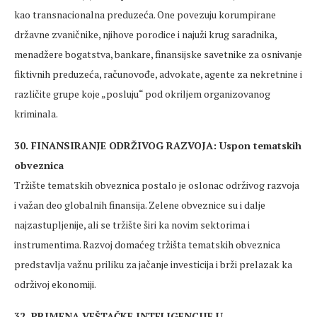
kao transnacionalna preduzeća. One povezuju korumpirane
državne zvaničnike, njihove porodice i najuži krug saradnika,
menadžere bogatstva, bankare, finansijske savetnike za osnivanje
fiktivnih preduzeća, računovođe, advokate, agente za nekretnine i
različite grupe koje „posluju“ pod okriljem organizovanog
kriminala.
30. FINANSIRANJE ODRŽIVOG RAZVOJA: Uspon tematskih
obveznica
Tržište tematskih obveznica postalo je oslonac održivog razvoja
i važan deo globalnih finansija. Zelene obveznice su i dalje
najzastupljenije, ali se tržište širi ka novim sektorima i
instrumentima. Razvoj domaćeg tržišta tematskih obveznica
predstavlja važnu priliku za jačanje investicija i brži prelazak ka
održivoj ekonomiji.
32. PRIMENA VEŠTAČKE INTELIGENCIJE U