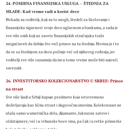
24. POSEBNA FINANSIJSKA USLUGA – ŠTEDNJA ZA
MLADE: Kad vreme radi u korist dece
Nekada su roditelji, koji su to mogli, štedeli za školovanje i
finansijsku sigurnost svoje dece uglavnom u bankama, a sada je
sve više onih koji uz savete finansijskih stručnjaka traže
mogućnosti da dobiju što veći prinos na tu štednju. Novina je i to
da se sa štednjom za decu počinje već od njihovog rođenja, jer
roditelji sve više razumeju da im u tome vreme može biti najveći
saveznik.
26. INVESTITORSKO KOLEKCIONARSTVO U SRBIJI: Prinos
na strast
Sve više ljudi u Srbiji kupuje predmete koje istovremeno
doživljavaju kao ličnu strast i dugoročnu imovinu. Kolekcionari ne
ulažu samo u umetnička dela, dijamante, luksuzne satove i
oldatajmere, već i u vrhunske boce vina, pa čak i u retke primerke