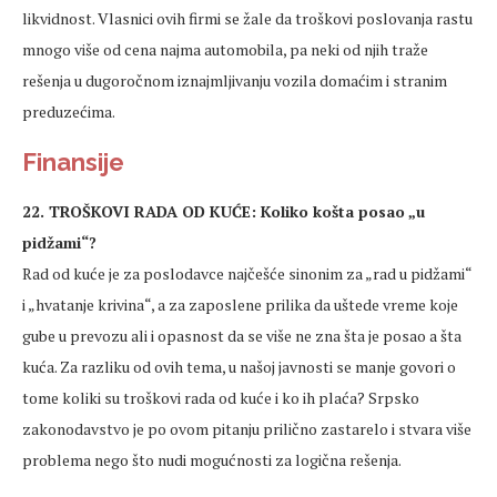
likvidnost. Vlasnici ovih firmi se žale da troškovi poslovanja rastu
mnogo više od cena najma automobila, pa neki od njih traže
rešenja u dugoročnom iznajmljivanju vozila domaćim i stranim
preduzećima.
Finansije
22. TROŠKOVI RADA OD KUĆE: Koliko košta posao „u
pidžami“?
Rad od kuće je za poslodavce najčešće sinonim za „rad u pidžami“
i „hvatanje krivina“, a za zaposlene prilika da uštede vreme koje
gube u prevozu ali i opasnost da se više ne zna šta je posao a šta
kuća. Za razliku od ovih tema, u našoj javnosti se manje govori o
tome koliki su troškovi rada od kuće i ko ih plaća? Srpsko
zakonodavstvo je po ovom pitanju prilično zastarelo i stvara više
problema nego što nudi mogućnosti za logična rešenja.