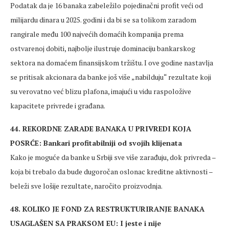
Podatak da je 16 banaka zabeležilo pojedinačni profit veći od
milijardu dinara u 2025. godini i da bi se sa tolikom zaradom
rangirale među 100 najvećih domaćih kompanija prema
ostvarenoj dobiti, najbolje ilustruje dominaciju bankarskog
sektora na domaćem finansijskom tržištu. I ove godine nastavlja
se pritisak akcionara da banke još više „nabilduju“ rezultate koji
su verovatno već blizu plafona, imajući u vidu raspoložive
kapacitete privrede i građana.
44. REKORDNE ZARADE BANAKA U PRIVREDI KOJA
POSRĆE: Bankari profitabilniji od svojih klijenata
Kako je moguće da banke u Srbiji sve više zarađuju, dok privreda –
koja bi trebalo da bude dugoročan oslonac kreditne aktivnosti –
beleži sve lošije rezultate, naročito proizvodnja.
48. KOLIKO JE FOND ZA RESTRUKTURIRANJE BANAKA
USAGLAŠEN SA PRAKSOM EU: I jeste i nije