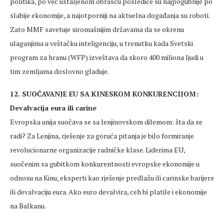
politika, po već ustaljenom obrascu posledice su najpogubnije po
slabije ekonomije, a najotporniji na aktuelna događanja su roboti.
Zato MMF savetuje siromašnijim državama da se okrenu
ulaganjima u veštačku inteligenciju, u trenutku kada Svetski
program za hranu (WFP) izveštava da skoro 400 miliona ljudi u
tim zemljama doslovno gladuje.
12. SUOČAVANJE EU SA KINESKOM KONKURENCIJOM:
Devalvacija eura ili carine
Evropska unija suočava se sa lenjinovskom dilemom: šta da se
radi? Za Lenjina, rješenje za goruća pitanja je bilo formiranje
revolucionarne organizacije radničke klase. Liderima EU,
suočenim sa gubitkom konkurentnosti evropske ekonomije u
odnosu na Kinu, eksperti kao rješenje predlažu ili carinske barijere
ili devalvaciju eura. Ako euro devalvira, ceh bi platile i ekonomije
na Balkanu.