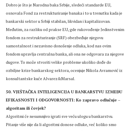
Dobro je što je Narodna baka Srbije, sledeći standarde EU,
osnovala Fond za restrukturiranje banaka i to u trenutku kada je
bankarski sektor u Srbiji stabilan, likvidan i kapitalizovan.
Međutim, za razliku od prakse EU, gde rukovođenje Jedinstvenim
fondom za restrukturiranje (SRF) obezbeđuje njegovu
samostalnost i nezavisno donošenje odluka, kod nas ovim
fondom upravlja centralna banka, ali ona ne odgovara za njegove
dugove. To može stvoriti velike probleme ukoliko dođe do
ozbiljne krize bankarskog sektora, ocenjuje Nikola Avramović iz
konsultantske kuće Alvarez&Marsal.
50. VJEŠTAČKA INTELIGENCIJA U BANKARSTVU IZMEĐU
EFIKASNOSTI I ODGOVORNOSTI: Ko zapravo odlučuje –
algoritam ili čovjek?
Algoritmi će nesumnjivo igrati sve veću ulogu u bankarstvu.
Pitanje više nije da li algoritmi donose odluke, već koliko smo