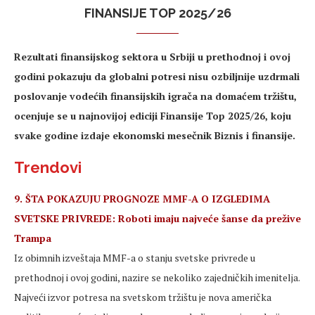
FINANSIJE TOP 2025/26
Rezultati finansijskog sektora u Srbiji u prethodnoj i ovoj
godini pokazuju da globalni potresi nisu ozbiljnije uzdrmali
poslovanje vodećih finansijskih igrača na domaćem tržištu,
ocenjuje se u najnovijoj ediciji Finansije Top 2025/26, koju
svake godine izdaje ekonomski mesečnik Biznis i finansije.
Trendovi
9. ŠTA POKAZUJU PROGNOZE MMF-A O IZGLEDIMA
SVETSKE PRIVREDE: Roboti imaju najveće šanse da prežive
Trampa
Iz obimnih izveštaja MMF-a o stanju svetske privrede u
prethodnoj i ovoj godini, nazire se nekoliko zajedničkih imenitelja.
Najveći izvor potresa na svetskom tržištu je nova američka