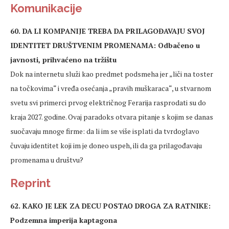
Komunikacije
60. DA LI KOMPANIJE TREBA DA PRILAGOĐAVAJU SVOJ
IDENTITET DRUŠTVENIM PROMENAMA: Odbačeno u
javnosti, prihvaćeno na tržištu
Dok na internetu služi kao predmet podsmeha jer „liči na toster
na točkovima“ i vređa osećanja „pravih muškaraca“, u stvarnom
svetu svi primerci prvog električnog Ferarija rasprodati su do
kraja 2027. godine. Ovaj paradoks otvara pitanje s kojim se danas
suočavaju mnoge firme: da li im se više isplati da tvrdoglavo
čuvaju identitet koji im je doneo uspeh, ili da ga prilagođavaju
promenama u društvu?
Reprint
62. KAKO JE LEK ZA DECU POSTAO DROGA ZA RATNIKE:
Podzemna imperija kaptagona