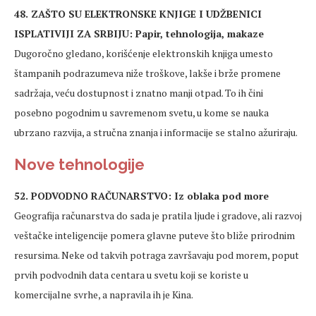
48. ZAŠTO SU ELEKTRONSKE KNJIGE I UDŽBENICI
ISPLATIVIJI ZA SRBIJU: Papir, tehnologija, makaze
Dugoročno gledano, korišćenje elektronskih knjiga umesto
štampanih podrazumeva niže troškove, lakše i brže promene
sadržaja, veću dostupnost i znatno manji otpad. To ih čini
posebno pogodnim u savremenom svetu, u kome se nauka
ubrzano razvija, a stručna znanja i informacije se stalno ažuriraju.
Nove tehnologije
52. PODVODNO RAČUNARSTVO: Iz oblaka pod more
Geografija računarstva do sada je pratila ljude i gradove, ali razvoj
veštačke inteligencije pomera glavne puteve što bliže prirodnim
resursima. Neke od takvih potraga završavaju pod morem, poput
prvih podvodnih data centara u svetu koji se koriste u
komercijalne svrhe, a napravila ih je Kina.