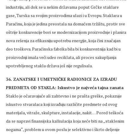
industriju, ali dok se u nekim državama poput Grčke staklare
gase, Turska sa svojim proizvodima ulazi i u Evropu. Staklara u
Paraćinu, koja je jedina preostala na domaćem tržištu, protiv sve
oštrije konkurencije bori se modernizacijom proizvodnje i planira
nova rešenja za efikasniju upotrebu energije, koja čini značajan
deo troškova. Paraćinska fabrika bila bi konkurentnija kad bi u
proizvodnji imala veći udeo reciklata, ali proces sakupljanja
upotrebljenog stakla država još nije regulisala.
36. ZANATSKE I UMETNIČKE RADIONICE ZA IZRADU
PREDMETA OD STAKLA: Iskustvo je najveća tajna zanata
Staklo je očaravajuće ali zahtevno i ne prašta greške, pokazuje
iskustvo stvaralaca koji izrađuju različite predmete od ovog
materijala, vitraže, skulpture, instalacije, nakit… Pored teškoća
da se napravi finansijska kalkulacija koja neće biti na „staklenim
nogama“, problem u ovom poslu je selektivno i škrto deljenje