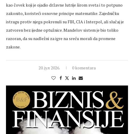
kao čovek koji je ojadio državne lutrije širom sveta i to potpuno
zakonito, koristeći osnovne principe matematike. Zajedničku
istragu protiv njega pokrenuli su FBI, CIA i Interpol, ali slučaj je
zatvoren bez ijedne optužnice. Mandelov sistem je bio toliko
razoran, da su nadležni za igre na sreću morali da promene
zakone.
20. јул 2026.
0 komentara