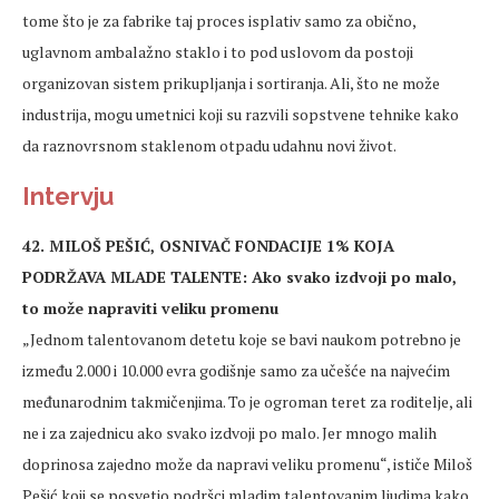
tome što je za fabrike taj proces isplativ samo za obično,
uglavnom ambalažno staklo i to pod uslovom da postoji
organizovan sistem prikupljanja i sortiranja. Ali, što ne može
industrija, mogu umetnici koji su razvili sopstvene tehnike kako
da raznovrsnom staklenom otpadu udahnu novi život.
Intervju
42. MILOŠ PEŠIĆ, OSNIVAČ FONDACIJE 1% KOJA
PODRŽAVA MLADE TALENTE: Ako svako izdvoji po malo,
to može napraviti veliku promenu
„Jednom talentovanom detetu koje se bavi naukom potrebno je
između 2.000 i 10.000 evra godišnje samo za učešće na najvećim
međunarodnim takmičenjima. To je ogroman teret za roditelje, ali
ne i za zajednicu ako svako izdvoji po malo. Jer mnogo malih
doprinosa zajedno može da napravi veliku promenu“, ističe Miloš
Pešić koji se posvetio podršci mladim talentovanim ljudima kako