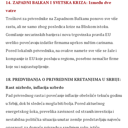
14. ZAPADNI BALKAN I SVETSKA KRIZA: Između dve
vatre
Troškovi za privrednike na Zapadnom Balkanu ponovo sve više
rastu, ali ne samo zbog posledica krize na Bliskom istoku.
Gomilanje necarinskih barijera i nova trgovinska pravila EU
uveliko povećavaju izdatke firmama uprkos nultim carinama.
Pored lokalnih privrednika, na ovakve namete sve više se žale i
kompanije iz EU koje posluju u regionu, posebno nemačke firme
koje su i najzastupljenije.
18. PREDVIĐANJA O PRIVREDNIM KRETANJIMA U SRBIJI:
Rast nizbrdo, inflacija uzbrdo
Pad privrednog rasta i povećanje inflacije obeležiće tekuću godinu
u Srbiji, dok bi sledeća mogla biti bolja. Pored aktuelnog
energetskog šoka, prevelika zavisnost od stranih investicija i
nestabilna politička situacija unutar zemlje predstavljaju najveću
opasnost za domaću privredu u srednjem roku, ističu