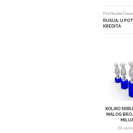
Prethodni član
RUSIJA: U PO
KREDITA
KOLIKO SRBI
MALOG BROJ
MILIJ
20. окто