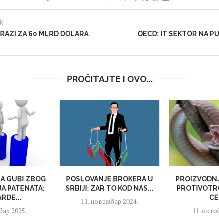
ak
TRAZI ZA 60 MLRD DOLARA
OECD: IT SEKTOR NA 
PROČITAJTE I OVO...
JA GUBI ZBOG
POSLOVANJE BROKERA U
PROIZVODNJ
A PATENATA:
SRBIJI: ZAR TO KOD NAS...
PROTIVOTRO
ARDE...
CE
11. новембар 2024.
бар 2025.
11. окто