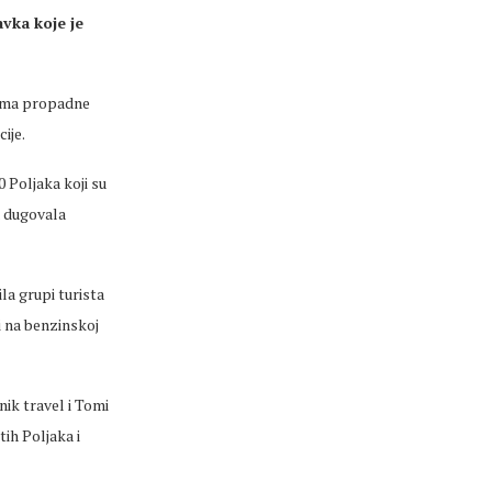
avka koje je
stima propadne
ije.
 Poljaka koji su
a dugovala
ila grupi turista
i na benzinskoj
nik travel i Tomi
tih Poljaka i