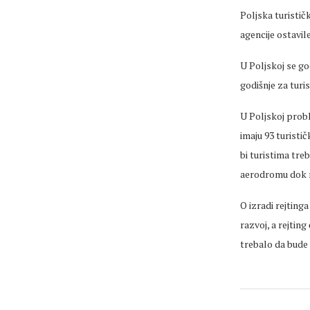
Poljska turistič
agencije ostavil
U Poljskoj se go
godišnje za turis
U Poljskoj prob
imaju 93 turisti
bi turistima tre
aerodromu dok n
O izradi rejtinga
razvoj, a rejting
trebalo da bude 