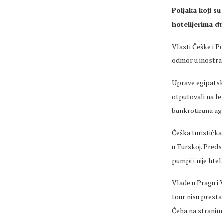
Poljaka koji su
hotelijerima d
Vlasti Češke i P
odmor u inostran
Uprave egipatski
otputovali na le
bankrotirana age
Češka turistička 
u Turskoj. Preds
pumpi i nije hte
Vlade u Pragu i V
tour nisu presta
Čeha na stranim