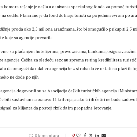
ka komora rešenje je našla u osnivanju specijalnog fonda za pomoć turist
e na cedilu. Planirano je da fond dotiraju turisti sa po jednim evrom po a
dišnje proda oko 2,5 miliona aranžmana, što bi omogućilo prikupiti 2,5 m
te koje su agencije prevarile.
leme sa plaćanjem hotelijerima, prevoznicima, bankama, osiguravajući
čke agencije. Češka za sledeću sezonu sprema rejting kredibiliteta turistič
balo da omogući da odaberu agenciju bez straha da će ostati na plaži ili l
eko ne dođe po njih.
 agencija dogovorili su se Asocijacija čeških turističkih agencija i Minista
 će biti sastavljan na osnovu 11 kriterija, a ako tri ili četiri ne budu zadovol
signal za klijenta da postoji rizik da im propadne letovanje.
0 komentara
0