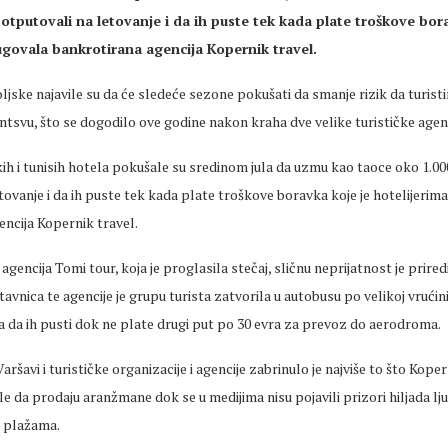
 otputovali na letovanje i da ih puste tek kada plate troškove bor
ugovala bankrotirana agencija Kopernik travel.
oljske najavile su da će sledeće sezone pokušati da smanje rizik da turi
tsvu, što se dogodilo ove godine nakon kraha dve velike turističke agenc
h i tunisih hotela pokušale su sredinom jula da uzmu kao taoce oko 1.000
tovanje i da ih puste tek kada plate troškove boravka koje je hotelijerim
ncija Kopernik travel.
agencija Tomi tour, koja je proglasila stečaj, sličnu neprijatnost je prired
tavnica te agencije je grupu turista zatvorila u autobusu po velikoj vrućin
la da ih pusti dok ne plate drugi put po 30 evra za prevoz do aerodroma.
aršavi i turističke organizacije i agencije zabrinulo je najviše to što Koper
le da prodaju aranžmane dok se u medijima nisu pojavili prizori hiljada lju
 plažama.