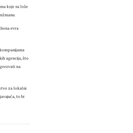
ima koje su loše
ranžmanu.
iliona evra
m kompanijama
kih agencija, što
ogorovati na
rstvo za lokalni
javajuća, to bi