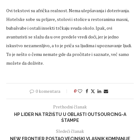
Ovi tekstovi su afrička realnost. Nema ulepšavanja i doterivanja.
Hotelske sobe su prljave, stolovi i stolice u restoranima masni,
bubašvabe i ostali insekti trčkaju svuda okolo. Ipak, ovi
avanturisti se slažu da u ove predele vredi doći, jer je jedno
iskustvo nezamenljivo, a to je priča sa ljudima i upoznavanje ljudi.
To je nešto o čemu nemate gde da pročitate i saznate, već samo
možete da doživite.
0 komentara
0
Prethodni članak
HP LIDER NA TRŽIŠTU U OBLASTI OUTSOURCING-A
ŠTAMPE
Sledeći članak
NEW FRONTIER POSTAO VEĆINSKI VLASNIK KOMPANIJE