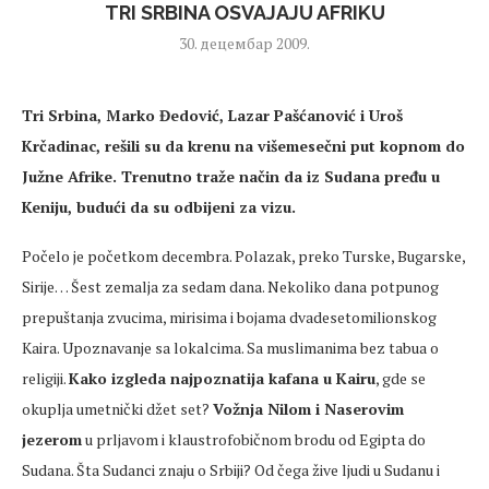
TRI SRBINA OSVAJAJU AFRIKU
30. децембар 2009.
Tri Srbina, Marko Đedović, Lazar Pašćanović i Uroš
Krčadinac, rešili su da krenu na
višemesečni put kopnom do
Južne Afrike
. Trenutno traže način da iz Sudana pređu u
Keniju, budući da su odbijeni za vizu.
Počelo je početkom decembra. Polazak, preko Turske, Bugarske,
Sirije… Šest zemalja za sedam dana. Nekoliko dana potpunog
prepuštanja zvucima, mirisima i bojama dvadesetomilionskog
Kaira. Upoznavanje sa lokalcima. Sa muslimanima bez tabua o
religiji.
Kako izgleda najpoznatija kafana u Kairu
, gde se
okuplja umetnički džet set?
Vožnja Nilom i Naserovim
jezerom
u prljavom i klaustrofobičnom brodu od Egipta do
Sudana. Šta Sudanci znaju o Srbiji? Od čega žive ljudi u Sudanu i