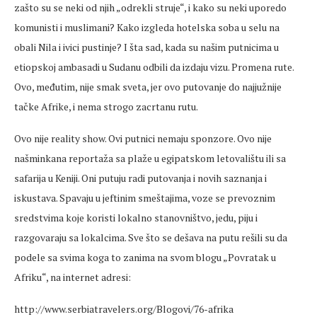
zašto su se neki od njih „odrekli struje“, i kako su neki uporedo
komunisti i muslimani? Kako izgleda hotelska soba u selu na
obali Nila i ivici pustinje? I šta sad, kada su našim putnicima u
etiopskoj ambasadi u Sudanu odbili da izdaju vizu. Promena rute.
Ovo, međutim, nije smak sveta, jer ovo putovanje do najjužnije
tačke Afrike, i nema strogo zacrtanu rutu.
Ovo nije reality show. Ovi putnici nemaju sponzore. Ovo nije
našminkana reportaža sa plaže u egipatskom letovalištu ili sa
safarija u Keniji. Oni putuju radi putovanja i novih saznanja i
iskustava. Spavaju u jeftinim smeštajima, voze se prevoznim
sredstvima koje koristi lokalno stanovništvo, jedu, piju i
razgovaraju sa lokalcima. Sve što se dešava na putu rešili su da
podele sa svima koga to zanima na svom blogu „Povratak u
Afriku“, na internet adresi:
http://www.serbiatravelers.org/Blogovi/76-afrika