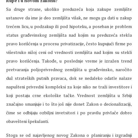
Rupe i u novom zakonu?
Sa druge strane, ukoliko preduzeća koja zakupe zemljište
ustanove da ime je deo zemljišta višak, ne mogu ga dati u zakup
trećem licu, u podzakup ili pod hipoteku, a poseban je problem
status građevinskog zemljišta nad kojim su preduzeća stekla
pravo korišćenja u procesu privatizacije, često kupujući firme po
višestruko nižoj ceni od vrednosti zemljišta nad kojim su stekli
pravo korišćenja. Takođe, u poslednje vreme je izražen trend
pretvaranja poljoprivrednog zemljišta u građevinsko, naročito
duž strateških putnih pravaca, dok se nedaleko odatle nalaze
napušteni privredni kompleksi za koje niko ne traži investitore i
koji postaju crne ekološke tačke. Vrednost zemljišta u Srbiji
značajno smanjuje i to što još nije donet Zakon o decionalizaciji,
čime se odbijaju ozbiljni invetsitori i po pravilu privlače dobro
obavešteni špekulanti.
Stoga se od najavljenog novog Zakona o planiranju i izgradnji