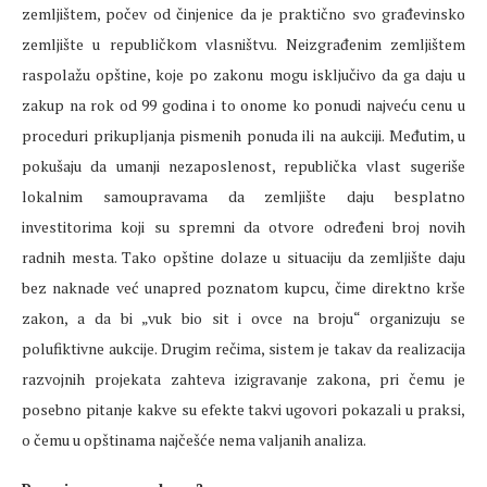
zemljištem, počev od činjenice da je praktično svo građevinsko
zemljište u republičkom vlasništvu. Neizgrađenim zemljištem
raspolažu opštine, koje po zakonu mogu isključivo da ga daju u
zakup na rok od 99 godina i to onome ko ponudi najveću cenu u
proceduri prikupljanja pismenih ponuda ili na aukciji. Međutim, u
pokušaju da umanji nezaposlenost, republička vlast sugeriše
lokalnim samoupravama da zemljište daju besplatno
investitorima koji su spremni da otvore određeni broj novih
radnih mesta. Tako opštine dolaze u situaciju da zemljište daju
bez naknade već unapred poznatom kupcu, čime direktno krše
zakon, a da bi „vuk bio sit i ovce na broju“ organizuju se
polufiktivne aukcije. Drugim rečima, sistem je takav da realizacija
razvojnih projekata zahteva izigravanje zakona, pri čemu je
posebno pitanje kakve su efekte takvi ugovori pokazali u praksi,
o čemu u opštinama najčešće nema valjanih analiza.