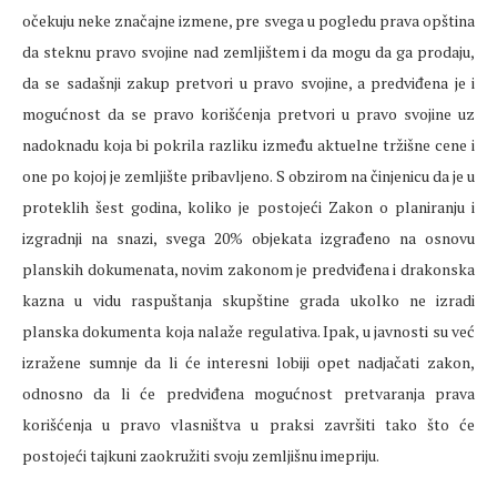
očekuju neke značajne izmene, pre svega u pogledu prava opština
da steknu pravo svojine nad zemljištem i da mogu da ga prodaju,
da se sadašnji zakup pretvori u pravo svojine, a predviđena je i
mogućnost da se pravo korišćenja pretvori u pravo svojine uz
nadoknadu koja bi pokrila razliku između aktuelne tržišne cene i
one po kojoj je zemljište pribavljeno. S obzirom na činjenicu da je u
proteklih šest godina, koliko je postojeći Zakon o planiranju i
izgradnji na snazi, svega 20% objekata izgrađeno na osnovu
planskih dokumenata, novim zakonom je predviđena i drakonska
kazna u vidu raspuštanja skupštine grada ukolko ne izradi
planska dokumenta koja nalaže regulativa. Ipak, u javnosti su već
izražene sumnje da li će interesni lobiji opet nadjačati zakon,
odnosno da li će predviđena mogućnost pretvaranja prava
korišćenja u pravo vlasništva u praksi završiti tako što će
postojeći tajkuni zaokružiti svoju zemljišnu imepriju.