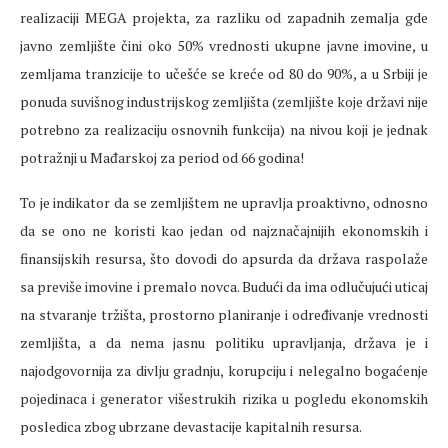
realizaciji MEGA projekta, za razliku od zapadnih zemalja gde
javno zemljište čini oko 50% vrednosti ukupne javne imovine, u
zemljama tranzicije to učešće se kreće od 80 do 90%, a u Srbiji je
ponuda suvišnog industrijskog zemljišta (zemljište koje državi nije
potrebno za realizaciju osnovnih funkcija) na nivou koji je jednak
potražnji u Mađarskoj za period od 66 godina!
To je indikator da se zemljištem ne upravlja proaktivno, odnosno
da se ono ne koristi kao jedan od najznačajnijih ekonomskih i
finansijskih resursa, što dovodi do apsurda da država raspolaže
sa previše imovine i premalo novca. Budući da ima odlučujući uticaj
na stvaranje tržišta, prostorno planiranje i određivanje vrednosti
zemljišta, a da nema jasnu politiku upravljanja, država je i
najodgovornija za divlju gradnju, korupciju i nelegalno bogaćenje
pojedinaca i generator višestrukih rizika u pogledu ekonomskih
posledica zbog ubrzane devastacije kapitalnih resursa.