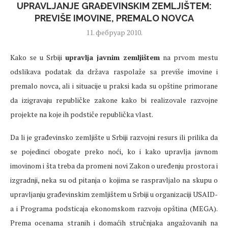
UPRAVLJANJE GRAĐEVINSKIM ZEMLJIŠTEM:
PREVIŠE IMOVINE, PREMALO NOVCA
11. фебруар 2010.
Kako se u Srbiji
upravlja javnim zemljištem
na prvom mestu
odslikava podatak da država raspolaže sa previše imovine i
premalo novca, ali i situacije u praksi kada su opštine primorane
da izigravaju republičke zakone kako bi realizovale razvojne
projekte na koje ih podstiče republička vlast.
Da li je građevinsko zemljište u Srbiji razvojni resurs ili prilika da
se pojedinci obogate preko noći, ko i kako upravlja javnom
imovinom i šta treba da promeni novi Zakon o uređenju prostora i
izgradnji, neka su od pitanja o kojima se raspravljalo na skupu o
upravljanju građevinskim zemljištem u Srbiji u organizaciji USAID-
a i Programa podsticaja ekonomskom razvoju opština (MEGA).
Prema ocenama stranih i domaćih stručnjaka angažovanih na