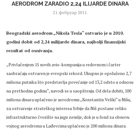
AERODROM ZARADIO 2,24 ILIJARDE DINARA
21. фебруар 2011.
Beogradski aerodrom „Nikola Tesla“ ostvario je u 2010.
godini dobit od 2,24 milijarde dinara, najbolji finansijski
rezultat od osnivanja
.
„Privlačenjem 15 novih avio-kompanija u redovnom i čarter
saobraćaju ostvaren je evropski rekord. Ukupno je opsluženo 2,7
miliona putnika što predstavlja povećanje od 13,2 odsto u odnosu
na prethodnu godinu“, navodi se u saopštenju. Od dela dobiti, 100
miliona dinara uplaćeno je aerodromu „Konstantin Veliki“ u Nišu,
za ostvarenje strateškog interesa Srbije da Niš postane veliko
infrastrukturno čvorište na jugu zemlje, dok je u fond za obnovu
vojnog aerodroma u Lađevcima uplaćeno je 200 miliona dinara.