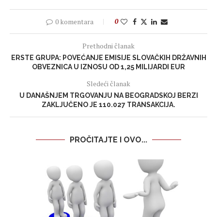
0 komentara
0
Prethodni članak
ERSTE GRUPA: POVEĆANJE EMISIJE SLOVAČKIH DRŽAVNIH
OBVEZNICA U IZNOSU OD 1,25 MILIJARDI EUR
Sledeći članak
U DANAŠNJEM TRGOVANJU NA BEOGRADSKOJ BERZI
ZAKLJUČENO JE 110.027 TRANSAKCIJA.
PROČITAJTE I OVO...