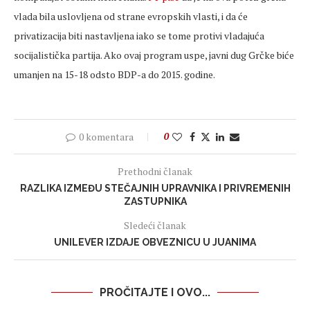
vlada bila uslovljena od strane evropskih vlasti, i da će
privatizacija biti nastavljena iako se tome protivi vladajuća
socijalistička partija. Ako ovaj program uspe, javni dug Grčke biće
umanjen na 15-18 odsto BDP-a do 2015. godine.
0 komentara
0
Prethodni članak
RAZLIKA IZMEĐU STEČAJNIH UPRAVNIKA I PRIVREMENIH
ZASTUPNIKA
Sledeći članak
UNILEVER IZDAJE OBVEZNICU U JUANIMA
PROČITAJTE I OVO...