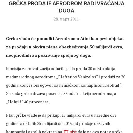
GRČKA PRODAJE AERODROM RADI VRAĆANJA
DUGA
28. март 2011.
Grčka vlada će ponuditi Aerodrom u Atini kao prvi objekat
za prodaju u okviru plana obezbeđivanja 50 milijardi evra,
neophodnih za pokrivanje spoljnog duga.
Komisija za privatizaciju odlučila je da proda 20 odsto akcija
međunarodnog aerodroma „Elefterios Venizelos“ i produži za 20
godina koncesioni ugovor sa nemačkom komapnijom „Hohtijf“.
Za sada grčka država poseduje 55 odsto akcija aerodroma, a
„Hohtijf“ 40 procenata.
Plan grčke vlade je da prikupi 15 milijardi evra u naredne dve
godine, a ostalih 35 milijardi do 2015. od prodaje državnih
kompanija i ostalih nekretnina.
FT piše
da je na ova potez grčka