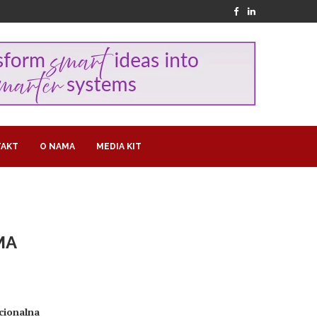
AKT
O NAMA
MEDIA KIT
MA
cionalna