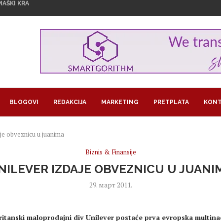
U ZNAKU ŽENSKOG...
1,29 MILIJARDI EVRA...
GROŽAVA PRINOSE, KAKO NAVODNJAVATI USEVE...
RA U BITKOINIMA IZ JEDNOG...
LOM SLADOLEDA
 POSAO I POSTALA SARAČ
REUZEO RAIFFEISEN
MA KORISTI OD LAŽNIH OGLASA...
JEDAN PAPAGAJ
BLOGOVI
REDAKCIJA
MARKETING
PRETPLATA
KONT
aje obveznicu u juanima
Biznis & Finansije
NILEVER IZDAJE OBVEZNICU U JUANI
29. март 2011.
itanski maloprodajni div Unilever postaće prva evropska multina