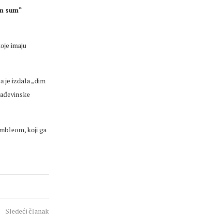
im sum“
oje imaju
 je izdala „dim
rađevinske
mbleom, koji ga
Sledeći članak