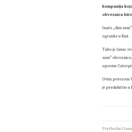
kompanija koja
obveznica biće
Inače „dim sum“
ogranke u Kini.
Tako je lanac r
sum“ obveznice, 
opreme Caterpill
Ovim potezom Un
je preduhitrio u K
Prethodni član