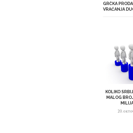
GRČKA PRODA
VRAĆANJA DU
KOLIKO SRBI
MALOG BROJ
MILIJ
20. окто