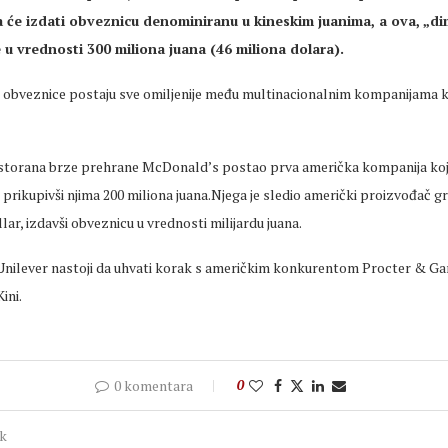
 će izdati obveznicu denominiranu u kineskim juanima, a ova, „d
 u vrednosti 300 miliona juana (46 miliona dolara)
.
 obveznice postaju sve omiljenije među multinacionalnim kompanijama k
estorana brze prehrane McDonald’s postao prva američka kompanija koja
prikupivši njima 200 miliona juana.Njega je sledio američki proizvođač g
ar, izdavši obveznicu u vrednosti milijardu juana.
ilever nastoji da uhvati korak s američkim konkurentom Procter & Ga
ini.
0 komentara
0
ak