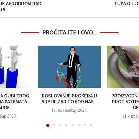
JE AERODROM RADI
TUPA GILJ
GA
PROČITAJTE I OVO...
JA GUBI ZBOG
POSLOVANJE BROKERA U
PROIZVODNJ
A PATENATA:
SRBIJI: ZAR TO KOD NAS...
PROTIVOTRO
ARDE...
CE
11. новембар 2024.
бар 2025.
11. окто