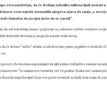
laps evra neizbežan, da će štednja nekoliko miliona ljudi nestati 
ledaoce vesti najviše iznenadila njegova izjava da sanja „o novoj re
aviti činjenicu da na njoj može da se zaradi“.
nio da oni koji deluju danas i pripreme se, odnosno zaštite vrednost svoje
nih državnih obveznica, mogu da zarade velik novac.
ju da će države “nešto“ učiniti, a takvih je jako puno, izgubiće u sledećih 1
e on.
 govori o brokerima napominjući da njih jedino i isključivo zanima zarada
im iskustvom:“Ja sanjam ove trenutke već tri godine. Svaku noć sanjam još
je Rastani naglašavajući da je ovo pravi trenutak za ljude koji znaju da zar