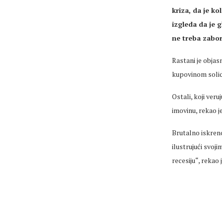
kriza, da je ko
izgleda da je g
ne treba zabor
Rastani je objas
kupovinom solid
Ostali, koji veru
imovinu, rekao j
Brutalno iskreno
ilustrujući svoj
recesiju“, rekao 