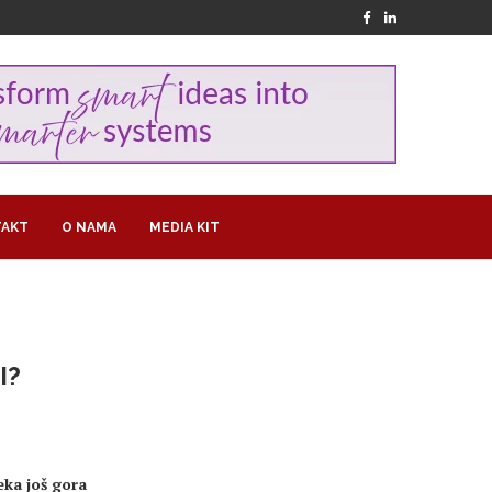
AKT
O NAMA
MEDIA KIT
I?
eka još gora