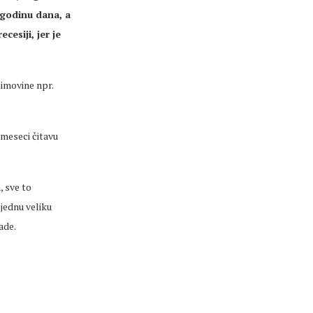
u godinu dana, a
cesiji, jer je
 imovine npr.
2 meseci čitavu
, sve to
 jednu veliku
ade.