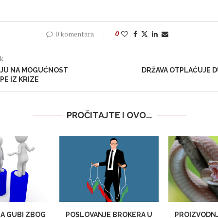
0 komentara
0
ak
UJU NA MOGUĆNOST
DRŽAVA OTPLAĆUJE D
PE IZ KRIZE
PROČITAJTE I OVO...
JA GUBI ZBOG
POSLOVANJE BROKERA U
PROIZVODNJ