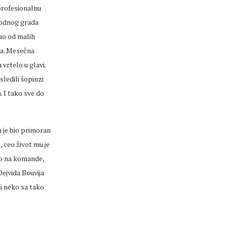
 profesionalnu
rodnog grada
jao od malih
ra. Mesečna
vrtelo u glavi.
ledili šopinzi
 I tako sve do
n je bio primoran
, ceo život mu je
mo na komande,
Dejvida Bouvija
bi neko sa tako