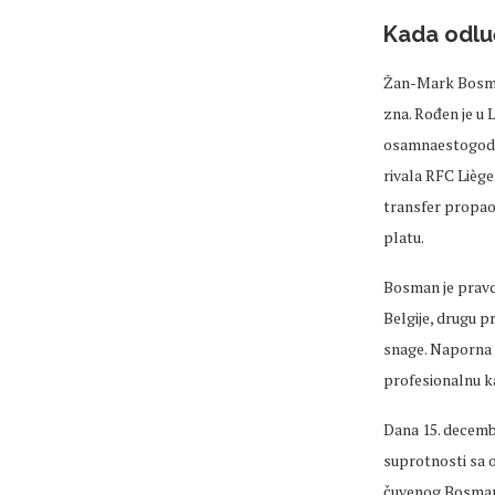
Kada odlu
Žan-Mark Bosman
zna. Rođen je u 
osamnaestogodiš
rivala RFC Liège
transfer propao
platu.
Bosman je pravd
Belgije, drugu p
snage. Naporna p
profesionalnu ka
Dana 15. decembr
suprotnosti sa 
čuvenog Bosmano