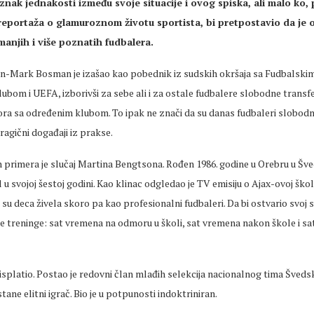
i znak jednakosti između svoje situacije i ovog spiska, ali malo ko,
eportaža o glamuroznom životu sportista, bi pretpostavio da je 
manjih i više poznatih fudbalera.
Žan-Mark Bosman je izašao kao pobednik iz sudskih okršaja sa Fudbalsk
klubom i UEFA, izborivši za sebe ali i za ostale fudbalere slobodne transf
a sa određenim klubom. To ipak ne znači da su danas fudbaleri slobodni 
tragični događaji iz prakse.
h primera je slučaj Martina Bengtsona. Rođen 1986. godine u Orebru u Šve
 u svojoj šestoj godini. Kao klinac odgledao je TV emisiju o Ajax-ovoj školi
oj su deca živela skoro pa kao profesionalni fudbaleri. Da bi ostvario svoj 
e treninge: sat vremena na odmoru u školi, sat vremena nakon škole i s
splatio. Postao je redovni član mlađih selekcija nacionalnog tima Šveds
tane elitni igrač. Bio je u potpunosti indoktriniran.