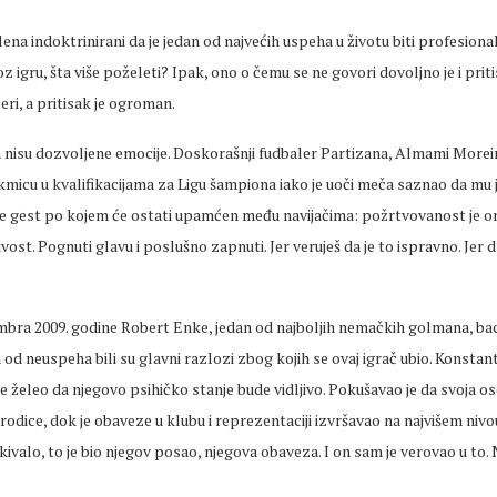
ena indoktrinirani da je jedan od najvećih uspeha u životu biti profesional
oz igru, šta više poželeti? Ipak, ono o čemu se ne govori dovoljno je i pri
eri, a pritisak je ogroman.
 nisu dozvoljene emocije. Doskorašnji fudbaler Partizana, Almami Moreir
kmicu u kvalifikacijama za Ligu šampiona iako je uoči meča saznao da mu 
e gest po kojem će ostati upamćen među navijačima: požrtvovanost je ono
ivost. Pognuti glavu i poslušno zapnuti. Jer veruješ da je to ispravno. Jer d
mbra 2009. godine Robert Enke, jedan od najboljih nemačkih golmana, bac
h od neuspeha bili su glavni razlozi zbog kojih se ovaj igrač ubio. Konst
je želeo da njegovo psihičko stanje bude vidljivo. Pokušavao je da svoja o
rodice, dok je obaveze u klubu i reprezentaciji izvršavao na najvišem niv
ekivalo, to je bio njegov posao, njegova obaveza. I on sam je verovao u to. 