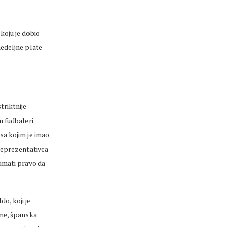
koju je dobio
nedeljne plate
triktnije
u fudbaleri
sa kojim je imao
 reprezentativca
 imati pravo da
o, koji je
ime, španska