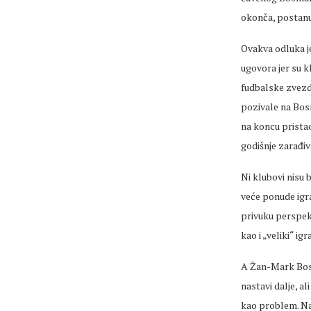
okonča, postanu 
Ovakva odluka je
ugovora jer su k
fudbalske zvezd
pozivale na Bosm
na koncu prista
godišnje zarađiv
Ni klubovi nisu 
veće ponude igrač
privuku perspekt
kao i „veliki“ igr
A Žan-Mark Bosma
nastavi dalje, a
kao problem. Na