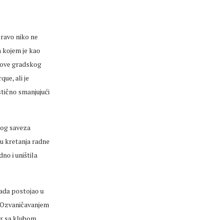
pravo niko ne
a kojem je kao
dove gradskog
ue, ali je
tično smanjujući
kog saveza
du kretanja radne
no i uništila
tada postojao u
. Ozvaničavanjem
or sa klubom