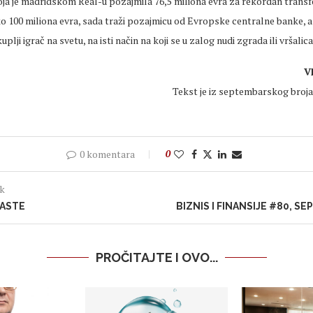
oja je madridskom Real-u pozajmila 76,5 miliona evra za rekordan transf
oko 100 miliona evra, sada traži pozajmicu od Evropske centralne banke, a
plji igrač na svetu, na isti način na koji se u zalog nudi zgrada ili vršalica
V
Tekst je iz septembarskog broja B
0 komentara
0
ak
RASTE
BIZNIS I FINANSIJE #80, S
PROČITAJTE I OVO...