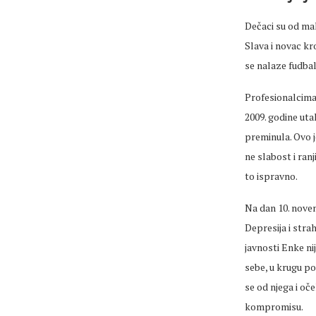
Dečaci su od mal
Slava i novac kr
se nalaze fudbal
Profesionalcima
2009. godine uta
preminula. Ovo j
ne slabost i ranj
to ispravno.
Na dan 10. nove
Depresija i stra
javnosti Enke ni
sebe, u krugu po
se od njega i oč
kompromisu.