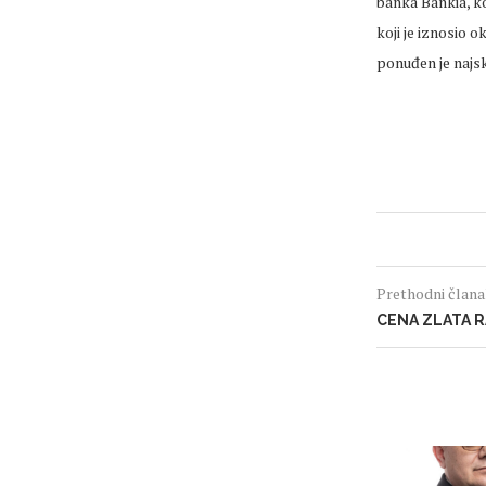
banka Bankia, k
koji je iznosio 
ponuđen je najsku
Prethodni član
CENA ZLATA 