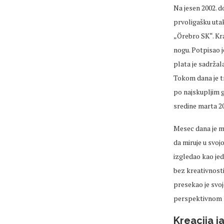
Na jesen 2002. d
prvoligašku uta
„Örebro SK“. Kra
nogu. Potpisao 
plata je sadržal
Tokom dana je tr
po najskupljim 
sredine marta 2
Mesec dana je mo
da miruje u svoj
izgledao kao jed
bez kreativnosti
presekao je svoj
perspektivnom k
Kreacija j