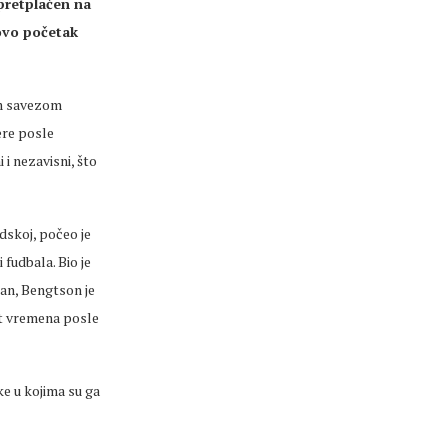
 pretplaćen na
ovo početak
im savezom
ere posle
i nezavisni, što
dskoj, počeo je
 fudbala. Bio je
san, Bengtson je
at vremena posle
ke u kojima su ga