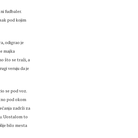
ni fudbaler.
tisak pod kojim
a, odigrao je
je majka
 što se traži, a
rugi veruju da je
io se pod voz.
antno pod okom
sećanja zadrži za
ou. Uostalom to
Nije bilo mesta