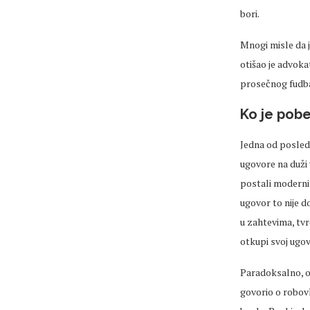
bori.
Mnogi misle da j
otišao je advok
prosečnog fudba
Ko je pob
Jedna od posledi
ugovore na duži 
postali moderni 
ugovor to nije 
u zahtevima, tvr
otkupi svoj ugov
Paradoksalno, o
govorio o robov