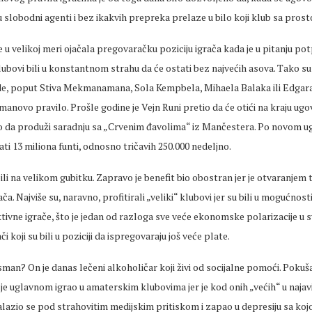
slobodni agenti i bez ikakvih prepreka prelaze u bilo koji klub sa prost
 u velikoj meri ojačala pregovaračku poziciju igrača kada je u pitanju pot
lubovi bili u konstantnom strahu da će ostati bez najvećih asova. Tako su
e, poput Stiva Mekmanamana, Sola Kempbela, Mihaela Balaka ili Edgara
anovo pravilo. Prošle godine je Vejn Runi pretio da će otići na kraju ugovo
o da produži saradnju sa „Crvenim đavolima“ iz Mančestera. Po novom u
ati 13 miliona funti, odnosno tričavih 250.000 nedeljno.
bili na velikom gubitku. Zapravo je benefit bio obostran jer je otvaranjem 
a. Najviše su, naravno, profitirali „veliki“ klubovi jer su bili u mogućnost
ivne igrače, što je jedan od razloga sve veće ekonomske polarizacije u s
ači koji su bili u poziciji da ispregovaraju još veće plate.
n? On je danas lečeni alkoholičar koji živi od socijalne pomoći. Pokuša
li je uglavnom igrao u amaterskim klubovima jer je kod onih „većih“ u naja
lazio se pod strahovitim medijskim pritiskom i zapao u depresiju sa koj