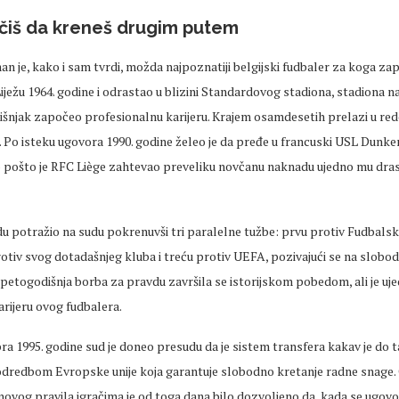
čiš da kreneš drugim putem
 je, kako i sam tvrdi, možda najpoznatiji belgijski fudbaler za koga za
Liježu 1964. godine i odrastao u blizini Standardovog stadiona, stadiona n
njak započeo profesionalnu karijeru. Krajem osamdesetih prelazi u re
. Po isteku ugovora 1990. godine želeo je da pređe u francuski USL Dunkerq
 pošto je RFC Liège zahtevao preveliku novčanu naknadu ujedno mu dras
u potražio na sudu pokrenuvši tri paralelne tužbe: prvu protiv Fudbals
rotiv svog dotadašnjeg kluba i treću protiv UEFA, pozivajući se na slobo
etogodišnja borba za pravdu završila se istorijskom pobedom, ali je ujed
rijeru ovog fudbalera.
a 1995. godine sud je doneo presudu da je sistem transfera kakav je do 
odredbom Evropske unije koja garantuje slobodno kretanje radne snage
vog pravila igračima je od toga dana bilo dozvoljeno da, kada se ugov