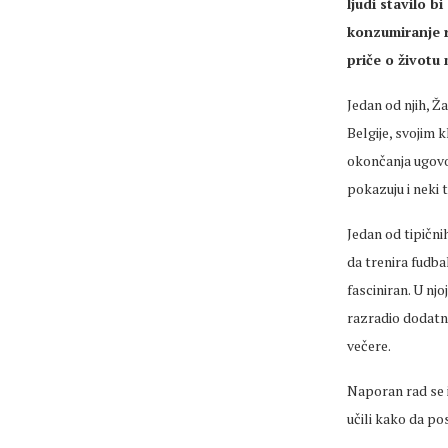
ljudi stavilo b
konzumiranje r
priče o životu 
Jedan od njih, 
Belgije, svojim 
okončanja ugovor
pokazuju i neki 
Jedan od tipični
da trenira fudbal
fasciniran. U nj
razradio dodatn
večere.
Naporan rad se i
učili kako da pos