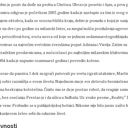
obio je poziv da dođe na probu u Chelsea. Ubrzo je posetio i Ajax, a prvu
kmicu odigrao je početkom 2003. godine kada je nastupio za tim iz svog 
jem oktobra, kada se sezona bližila kraju, dobio je ponudu o kojoj je san
je na dve i po godine za milanski Inter, sa mogućnošću produženja ugovo
a petocifreni broj, svota novca od koje se jednom sedamnaestogodišnjaku 
enirao sa najvećim svetskim zvezdama poput Adriana i Vierija. Zatim su s
gradskim prodavnicama, a noću izlasci po najboljim milanskim klubovima.
004. kada je napunio osamnaest godina i povredio koleno.
rao da pauzira. I dok su igrači putovali po svetu i igrali utakmice, Marti
oj sobi i razmišlja o svom životu. Najednom mu je sve delovalo besmisleno
na beskrajna kolotečina. Činilo mu se da je postao robot, da reaguje sa
, bez osećanja. Prestao je i da uživa u fudbalu. Uz zvuke pesme „Reality“ 
e vene. Probudio se u psihijatrijskoj bolnici. Nikome nije bilo jasno zašto 
arijerom želeo sebi da oduzme život.
avnosti