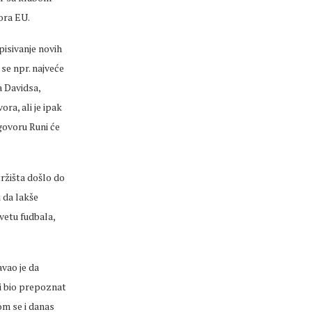
ora EU.
pisivanje novih
 se npr. najveće
 Davidsa,
ra, ali je ipak
govoru Runi će
tržišta došlo do
i da lakše
vetu fudbala,
vao je da
vi bio prepoznat
om se i danas