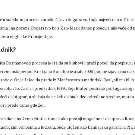
e u sudskom procesu zaradio čitavo bogatstvo. Ipak najveći deo odštete 
atima i na poreze. Bogatstvo koje Žan-Mark danas poseduje nije veće od 
lera engleske Premijer lige.
ednik?
ca Bosmanovog procesa je i ta da su klubovi i igrači počeli da potpisuju s
vremenski period. Kristijano Ronaldo je u julu 2008. godine izjavljivao da s
robovi. On je želeo da pređe iz Mančestera u madridski Real, ali mu klub 
dozvoljavao. Čak je i predsednik FIFA, Sep Blater, podržao portugalskog
deći da bi igrač, u slučaju da ne želi da bude deo određene sredine, morao
or i pređe tamo gde želi.
vih dana možemo čitati o tome kako postoji mogućnost da upravo Ronald
lasničkim odnosima u fudbalu, bude uložen kao bankarska garancija. Na