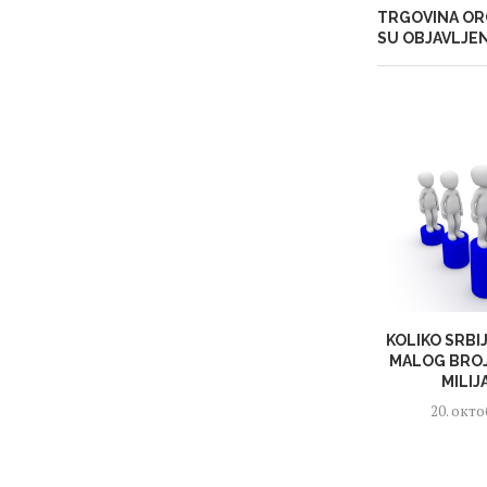
TRGOVINA ORG
SU OBJAVLJEN
KOLIKO SRBI
MALOG BROJ
MILIJ
20. окто