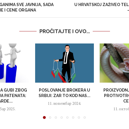
ANIMA SVE JAVNIJA, SADA
U HRVATSKOJ ZAŽIVEO T
E I CENE ORGANA
PROČITAJTE I OVO...
JA GUBI ZBOG
POSLOVANJE BROKERA U
PROIZVODNJ
A PATENATA:
SRBIJI: ZAR TO KOD NAS...
PROTIVOTRO
ARDE...
CE
11. новембар 2024.
бар 2025.
11. окто