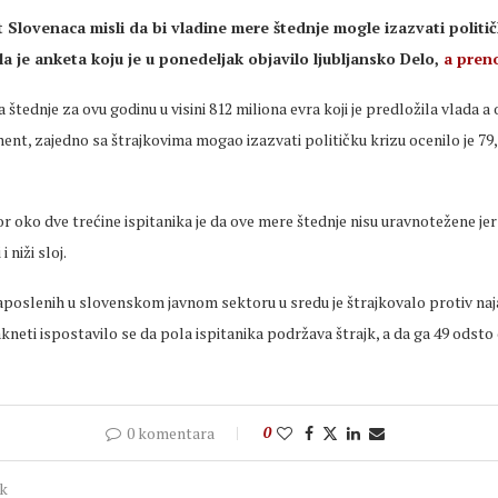
 Slovenaca misli da bi vladine mere štednje mogle izazvati politič
a je anketa koju je u ponedeljak objavilo ljubljansko Delo,
a preno
 štednje za ovu godinu u visini 812 miliona evra koji je predložila vlada a 
ent, zajedno sa štrajkovima mogao izazvati političku krizu ocenilo je 79
or oko dve trećine ispitanika je da ove mere štednje nisu uravnotežene jer
 niži sloj.
aposlenih u slovenskom javnom sektoru u sredu je štrajkovalo protiv naj
 akneti ispostavilo se da pola ispitanika podržava štrajk, a da ga 49 odst
0 komentara
0
ak