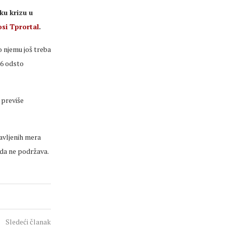
ku krizu u
si Tprortal
.
o njemu još treba
,6 odsto
 previše
avljenih mera
o da ne podržava.
Sledeći članak