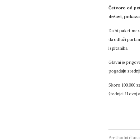
Četvoro od pet
državi, pokazal
Da bi paket mera
da odluči parlam
ispitanika.
Glavni je prigov
pogađaju srednji i
Skoro 100.000 z
štednjei. U ovoj
Prethodni član