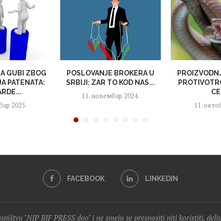
JA GUBI ZBOG
POSLOVANJE BROKERA U
PROIZVODNJ
A PATENATA:
SRBIJI: ZAR TO KOD NAS...
PROTIVOTRO
ARDE...
CE
11. новембар 2024.
бар 2025.
11. окто
FACEBOOK
LINKEDIN
lasništvu "NIP BIF PRESS doo" i ne smeju se presnositi niti koristiti, del