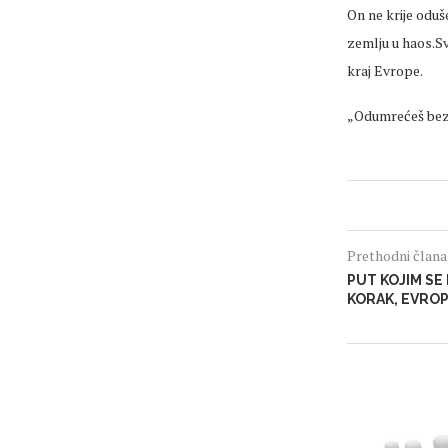
On ne krije oduš
zemlju u haos.S
kraj Evrope.
„Odumrećeš bezdu
Prethodni član
PUT KOJIM SE 
KORAK, EVRO