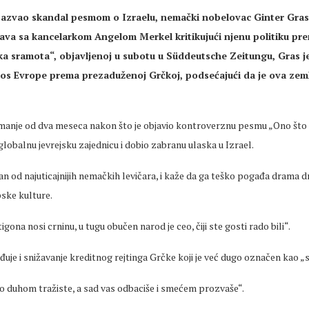
zazvao skandal pesmom o Izraelu, nemački nobelovac Ginter Gras
va sa kancelarkom Angelom Merkel kritikujući njenu politiku pr
a sramota“, objavljenoj u subotu u Süddeutsche Zeitungu, Gras je
os Evrope prema prezaduženoj Grčkoj, podsećajući da je ova zem
manje od dva meseca nakon što je objavio kontroverznu pesmu „Ono što t
globalnu jevrejsku zajednicu i dobio zabranu ulaska u Izrael.
dan od najuticajnijih nemačkih levičara, i kaže da ga teško pogađa drama 
pske kulture.
igona nosi crninu, u tugu obučen narod je ceo, čiji ste gosti rado bili“.
uje i snižavanje kreditnog rejtinga Grčke koji je već dugo označen kao 
o duhom tražiste, a sad vas odbaciše i smećem prozvaše“.