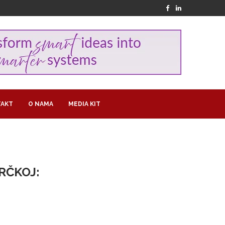
AKT
O NAMA
MEDIA KIT
RČKOJ: