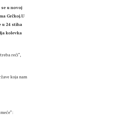
 se u novoj
ema Grčkoj.U
 u 24 stiha
lja kolevka
reba reći“,
države koja nam
„smeće“: