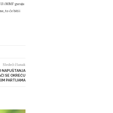
 EU i MMF guraju
 to će biti i
Sledeći članak
D NAPUŠTANJA
ČI SE OKREĆU
IM PARTIJAMA