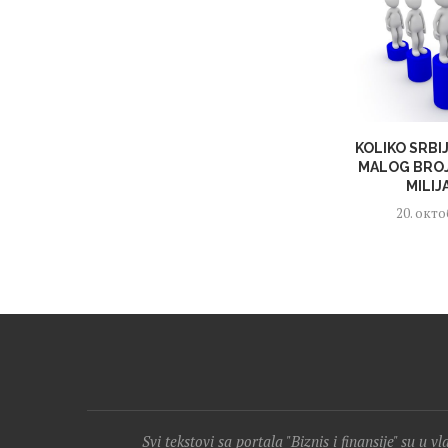
KOLIKO SRBI
MALOG BROJ
MILIJ
20. окто
Svi tekstovi sa portala "Biznis i finansije" su u v