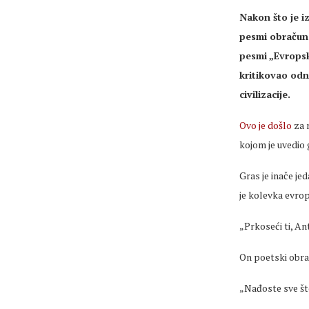
Nakon što je i
pesmi obračuna
pesmi „Evropsk
kritikovao odn
civilizacije.
Ovo je došlo
za 
kojom je uvedio 
Gras je inače je
je kolevka evro
„Prkoseći ti, Ant
On poetski obrađ
„Nađoste sve št