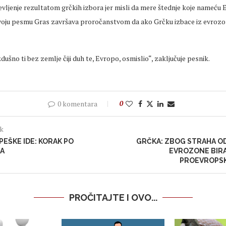
evljenje rezultatom grčkih izbora jer misli da mere štednje koje nameću
voju pesmu Gras završava proročanstvom da ako Grčku izbace iz evrozone,
šno ti bez zemlje čiji duh te, Evropo, osmislio“, zaključuje pesnik.
0 komentara
0
ak
PEŠKE IDE: KORAK PO
GRČKA: ZBOG STRAHA O
PA
EVROZONE BIRA
PROEVROPSK
PROČITAJTE I OVO...