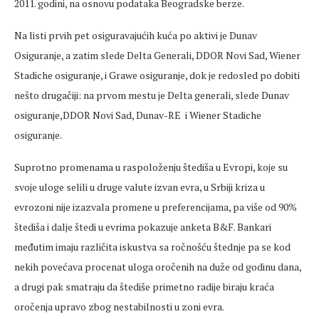
2011. godini, na osnovu podataka Beogradske berze.
Na listi prvih pet osiguravajućih kuća po aktivi je Dunav
Osiguranje, a zatim slede Delta Generali, DDOR Novi Sad, Wiener
Stadiche osiguranje, i Grawe osiguranje, dok je redosled po dobiti
nešto drugačiji: na prvom mestu je Delta generali, slede Dunav
osiguranje,DDOR Novi Sad, Dunav-RE i Wiener Stadiche
osiguranje.
Suprotno promenama u raspoloženju štediša u Evropi, koje su
svoje uloge selili u druge valute izvan evra, u Srbiji kriza u
evrozoni nije izazvala promene u preferencijama, pa više od 90%
štediša i dalje štedi u evrima pokazuje anketa B&F. Bankari
međutim imaju različita iskustva sa ročnošću štednje pa se kod
nekih povećava procenat uloga oročenih na duže od godinu dana,
a drugi pak smatraju da štediše primetno radije biraju kraća
oročenja upravo zbog nestabilnosti u zoni evra.