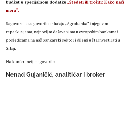
budžet u specijalnom dodatku
„Štedeti ili trošiti: Kako naći
meru“.
Sagovornici su govorili o slučaju „Agrobanka“ i njegovim
reperkusijama, najnovijim dešavanjima u evropskim bankama i
posledicama na naš bankarski sektor i dilemi u šta investirati u
Srbiji.
Na konferenciji su govorili:
Nenad Gujaničić, analitičar i broker