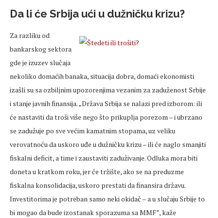
Da li će Srbija ući u dužničku krizu?
Za razliku od
bankarskog sektora
gde je izuzev slučaja
nekoliko domaćih banaka, situacija dobra, domaći ekonomisti
izašli su sa ozbiljnim upozorenjima vezanim za zaduženost Srbije
i stanje javnih finansija. „Država Srbija se nalazi pred izborom: ili
će nastaviti da troši više nego što prikuplja porezom – i ubrzano
se zadužuje po sve većim kamatnim stopama, uz veliku
verovatnoću da uskoro uđe u dužničku krizu – ili će naglo smanjiti
fiskalni deficit, a time i zaustaviti zaduživanje. Odluka mora biti
doneta u kratkom roku, jer će tržište, ako se na preduzme
fiskalna konsolidacija, uskoro prestati da finansira državu.
Investitorima je potreban samo neki okidač – a u slučaju Srbije to
bi mogao da bude izostanak sporazuma sa MMF”, kaže