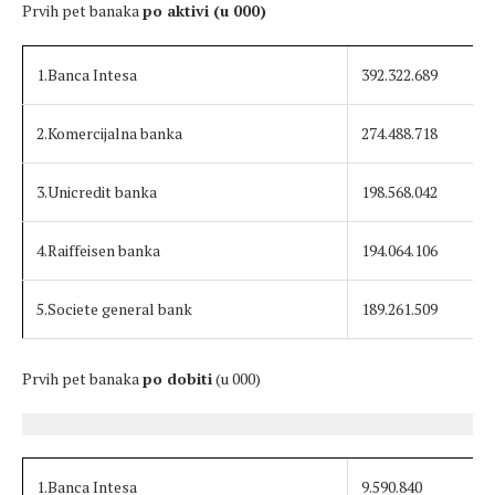
Prvih pet banaka
po aktivi (u 000)
1.Banca Intesa
392.322.689
2.Komercijalna banka
274.488.718
3.Unicredit banka
198.568.042
4.Raiffeisen banka
194.064.106
5.Societe general bank
189.261.509
Prvih pet banaka
po dobiti
(u 000)
1.Banca Intesa
9.590.840