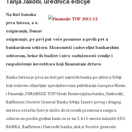
Tanja Jakobi, urednica edicije
Na listi banaka
prva Intesa, a u
osiguranju, Dunav
osiguranje, po prvi put veće promene u prvih pet u
bankarskom sektoru. Ekonomisti zadovoljni bankarskim
sektorom, brine ih budžet i nivo zaduženosti zemlje i
raspoloženje investitora koji finansiraju državu
Banka Intesa je prva na listi pet najvećih banka po aktivi u Srbiji
koji redovno objavljuje specijalizovana publikacija časopisa Biznis
i Finansije, FINANSIJE TOP. Slede Komercijalna banka, Unikredit,
Raiffeisen i Societe General Banka Srbija. Izuzev prvog i drugog
mesta u ostatku liste je došlo do izvesnih promena u rangu u
odnosu na prošlu godinu kada su se na 3. 4. i 5. mestu nalazile EFG
BANKA, Raiffeisen i Unicredit banka, dok je Societe generale