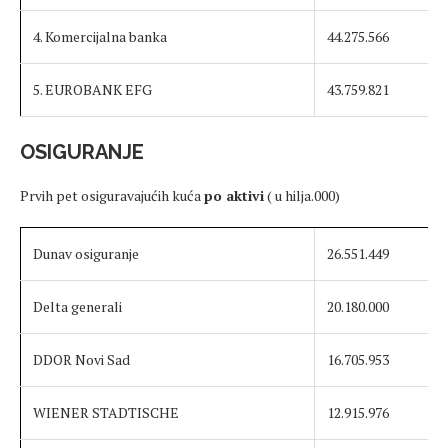
4. Komercijalna banka
44.275.566
5. EUROBANK EFG
43.759.821
OSIGURANJE
Prvih pet osiguravajućih kuća
po aktivi
( u hilja.000)
Dunav osiguranje
26.551.449
Delta generali
20.180.000
DDOR Novi Sad
16.705.953
WIENER STADTISCHE
12.915.976