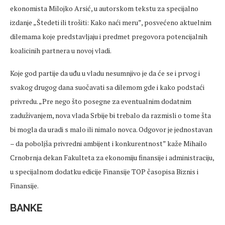
ekonomista Milojko Arsić, u autorskom tekstu za specijalno
izdanje „Štedeti ili trošiti: Kako naći meru”, posvećeno aktuelnim
dilemama koje predstavljaju i predmet pregovora potencijalnih
koalicinih partnera u novoj vladi.
Koje god partije da uđu u vladu nesumnjivo je da će se i prvog i
svakog drugog dana suočavati sa dilemom gde i kako podstaći
privredu. „Pre nego što posegne za eventualnim dodatnim
zaduživanjem, nova vlada Srbije bi trebalo da razmisli o tome šta
bi mogla da uradi s malo ili nimalo novca. Odgovor je jednostavan
– da poboljša privredni ambijent i konkurentnost” kaže Mihailo
Crnobrnja dekan Fakulteta za ekonomiju finansije i administraciju,
u specijalnom dodatku edicije Finansije TOP časopisa Biznis i
Finansije.
BANKE