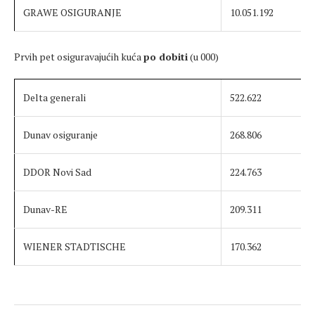
GRAWE OSIGURANJE
10.051.192
Prvih pet osiguravajućih kuća
po dobiti
(u 000)
Delta generali
522.622
Dunav osiguranje
268.806
DDOR Novi Sad
224.763
Dunav-RE
209.311
WIENER STADTISCHE
170.362