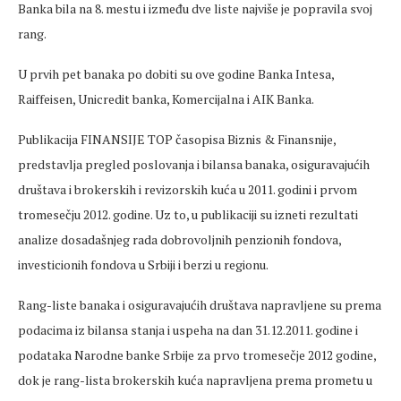
Banka bila na 8. mestu i između dve liste najviše je popravila svoj
rang.
U prvih pet banaka po dobiti su ove godine Banka Intesa,
Raiffeisen, Unicredit banka, Komercijalna i AIK Banka.
Publikacija FINANSIJE TOP časopisa Biznis & Finansnije,
predstavlja pregled poslovanja i bilansa banaka, osiguravajućih
društava i brokerskih i revizorskih kuća u 2011. godini i prvom
tromesečju 2012. godine. Uz to, u publikaciji su izneti rezultati
analize dosadašnjeg rada dobrovoljnih penzionih fondova,
investicionih fondova u Srbiji i berzi u regionu.
Rang-liste banaka i osiguravajućih društava napravljene su prema
podacima iz bilansa stanja i uspeha na dan 31.12.2011. godine i
podataka Narodne banke Srbije za prvo tromesečje 2012 godine,
dok je rang-lista brokerskih kuća napravljena prema prometu u