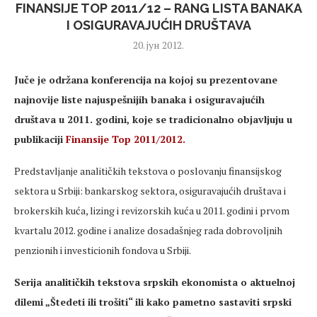
FINANSIJE TOP 2011/12 – RANG LISTA BANAKA
I OSIGURAVAJUĆIH DRUŠTAVA
20. јун 2012.
Juče je održana konferencija na kojoj su prezentovane
najnovije liste najuspešnijih banaka i osiguravajućih
društava u 2011. godini, koje se tradicionalno objavljuju u
publikaciji
Finansije Top 2011/2012.
Predstavljanje analitičkih tekstova o poslovanju finansijskog
sektora u Srbiji: bankarskog sektora, osiguravajućih društava i
brokerskih kuća, lizing i revizorskih kuća u 2011. godini i prvom
kvartalu 2012. godine i analize dosadašnjeg rada dobrovoljnih
penzionih i investicionih fondova u Srbiji.
Serija analitičkih tekstova srpskih ekonomista o aktuelnoj
dilemi „Štedeti ili trošiti“ ili kako pametno sastaviti srpski