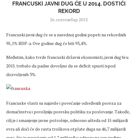
FRANCUSKI JAVNI DUG ĆE U 2014. DOSTIĆI
REKORD
26. септембар 2013.
Francuski javni dug će se u narednoj godini popeti na rekordnih
95,1% BDP-a. Ove godine dug će biti 93,4%.
Međutim, kako tvrde francuski državni ekonomisti, javni dug bi u
2015. trebalo da padne dovoljno da se deficit spusti ispod
dozvoljenih 3%.
Francuske vlasti su najavile i povećanje određenih poreza za
domaćinstva i povoljniju poresku politiku za poslovanje. Takođe,
cilj je i smanjenje javne potrošnje, odnosno ušteda od 15 milijardi
evra ali doći će do rasta troškova otplate duga na 46,7 milijardi
evra, što je povećanje od 1,7 milijardi u odnosu na ovu godinu.