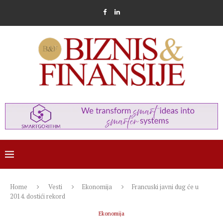
Home
Vesti
Ekonomija
Francuski javni dug će u
2014. dostići rekord
Ekonomija