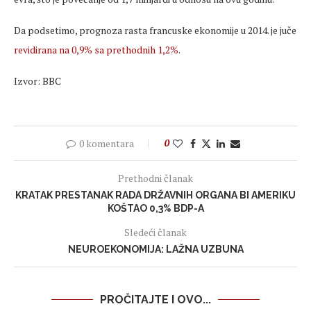
Da podsetimo, prognoza rasta francuske ekonomije u 2014. je juče
revidirana na 0,9% sa prethodnih 1,2%
.
Izvor: BBC
0 komentara
0
Prethodni članak
KRATAK PRESTANAK RADA DRŽAVNIH ORGANA BI AMERIKU
KOŠTAO 0,3% BDP-A
Sledeći članak
NEUROEKONOMIJA: LAŽNA UZBUNA
PROČITAJTE I OVO...