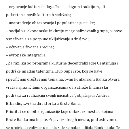
– negovanje kulturnih događaja sa dugom tradicijom, ali i
pokretanje novih kulturnih sadržaja;
– unapređenje obrazovanja i popularizaciju nauke;
– socijalnu i ekonomsku inkluziju marginalizovanih grupa, njihovo
osnaživanje za potpuno uključivanje u društvo;
– očuvanje životne sredine;
– evropske integracije.
„Za razliku od programa kulturne decentralizacije Centrifuga i
podrške mladim talentima Klub Superste, koji se bave
specifičnim društvenim temama, ovim konkursom Banka otvara
vrata najrazličitijim organizacijama da zatraže finansijsku
podršku za realizaciju svojih inicijativa”, objašnjava Andrea
Brbaklić, izvršna direktorka u Erste Banci.
Prioritet će dobiti organizacije koje dolaze iz mesta u kojima
Erste Banka ima filijale. Prijave iz drugih mesta, pod uslovom da
se projekat realizuje u mestu gde se nalazi filijala Banke, takođe