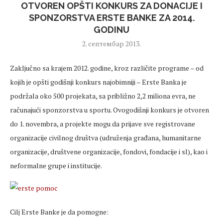
OTVOREN OPŠTI KONKURS ZA DONACIJE I
SPONZORSTVA ERSTE BANKE ZA 2014.
GODINU
2. септембар 2013.
Zaključno sa krajem 2012. godine, kroz različite programe – od
kojih je opšti godišnji konkurs najobimniji – Erste Banka je
podržala oko 500 projekata, sa približno 2,2 miliona evra, ne
računajući sponzorstva u sportu. Ovogodišnji konkurs je otvoren
do 1. novembra, a projekte mogu da prijave sve registrovane
organizacije civilnog društva (udruženja građana, humanitarne
organizacije, društvene organizacije, fondovi, fondacije i sl), kao i
neformalne grupe i institucije.
Cilj Erste Banke je da pomogne: