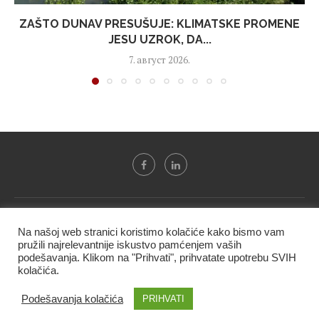
ZAŠTO DUNAV PRESUŠUJE: KLIMATSKE PROMENE
JESU UZROK, DA...
7. август 2026.
Svi tekstovi sa portala "Biznis i finansije" su u vlasništvu "NIP
Na našoj web stranici koristimo kolačiće kako bismo vam
BIF PRESS doo" i ne smeju se presnositi niti koristiti, delimično
pružili najrelevantnije iskustvo pamćenjem vaših
ni u celosti, bez izričite dozvole kompanije.
podešavanja. Klikom na "Prihvati", prihvatate upotrebu SVIH
kolačića.
@2020 -
Studio triD
Podešavanja kolačića
PRIHVATI
VRH