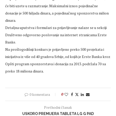
će biti uzete u razmatranje. Maksimalni iznos pojedinačne
donacije je 500 hiljada dinara, a pojedinačnog sponzorstva milion
dinara.
Detaljna uputstva i formulari za prijavljivanje nalaze se u sekciji
Društveno odgovorno poslovanje na internet stranicama Erste
Banke.
Na prošlogodišnji konkurs je prijavljeno preko 500 projekata i
inicijativa iz više od 40 gradova Srbije, od kojih je Erste Banka kroz
Opšti program sponzorstava i donacija za 2013. podržala 70 sa
preko 18 miliona dinara.
0 komentara
0
Prethodni članak
USKORO PREMIJERA TABLETA LG G PAD