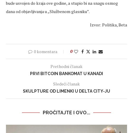
bude usvojen do kraja ove godine, a stupio bi na snagu osmog
dana od objavljivanja u „Službenom glasniku”.
Izvor: Politika, Beta
0 komentara
0
Prethodni članak
PRVI BITCOIN BANKOMAT U KANADI
Sledeći članak
SKULPTURE OD LIMENKI U DELTA CITY-JU
PROČITAJTE I OVO...