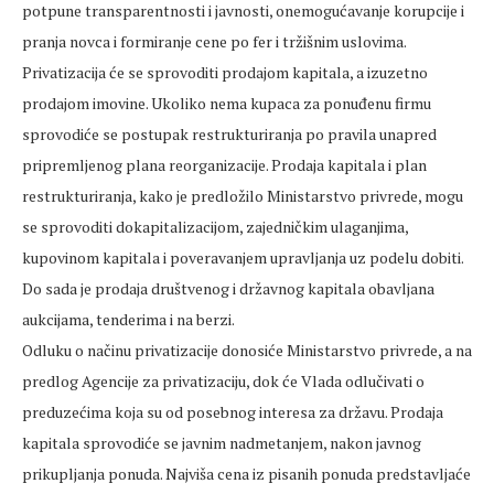
potpune transparentnosti i javnosti, onemogućavanje korupcije i
pranja novca i formiranje cene po fer i tržišnim uslovima.
Privatizacija će se sprovoditi prodajom kapitala, a izuzetno
prodajom imovine. Ukoliko nema kupaca za ponuđenu firmu
sprovodiće se postupak restrukturiranja po pravila unapred
pripremljenog plana reorganizacije. Prodaja kapitala i plan
restrukturiranja, kako je predložilo Ministarstvo privrede, mogu
se sprovoditi dokapitalizacijom, zajedničkim ulaganjima,
kupovinom kapitala i poveravanjem upravljanja uz podelu dobiti.
Do sada je prodaja društvenog i državnog kapitala obavljana
aukcijama, tenderima i na berzi.
Odluku o načinu privatizacije donosiće Ministarstvo privrede, a na
predlog Agencije za privatizaciju, dok će Vlada odlučivati o
preduzećima koja su od posebnog interesa za državu. Prodaja
kapitala sprovodiće se javnim nadmetanjem, nakon javnog
prikupljanja ponuda. Najviša cena iz pisanih ponuda predstavljaće