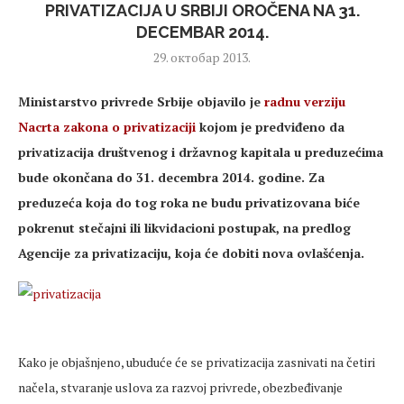
PRIVATIZACIJA U SRBIJI OROČENA NA 31.
DECEMBAR 2014.
29. октобар 2013.
Ministarstvo privrede Srbije objavilo je
radnu verziju
Nacrta zakona o privatizaciji
kojom je predviđeno da
privatizacija društvenog i državnog kapitala u preduzećima
bude okončana do 31. decembra 2014. godine. Za
preduzeća koja do tog roka ne budu privatizovana biće
pokrenut stečajni ili likvidacioni postupak, na predlog
Agencije za privatizaciju, koja će dobiti nova ovlašćenja.
Kako je objašnjeno, ubuduće će se privatizacija zasnivati na četiri
načela, stvaranje uslova za razvoj privrede, obezbeđivanje