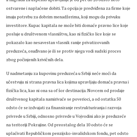
ostvarene i naplaćene dobiti. Ta opcija je predviđena za firme koje
imaju potrebu za dobrim menadžerima, koji mogu da privuku
investitore. Kupac kapitala ne može biti domaće pravno lice koje
posluje u društvenom vlasništvu, kao ni fizičko lice koje se
pokazalo kao nesavestan vlasnik ranije privatizovanih
preduzeća, osuđivano je ili se protiv njega vodi sudski proces
zbog počinjenih krivičnih dela.
U nadmetanju za kupovinu preduzeća u Srbiji neće moći da
učestvuju ni strana pravna lica kojima upravljaju domaća pravna i
fizička lica, kao ni ona sa of šor destinacija. Novcem od prodaje
društvenog kapitala namirivaće se poverioci, a od ostatka 50
odsto će se izdvajati za finansiranje restrukturiranja i razvoja
privrede u Srbiji, odnosno privrede u Vojvodini ako je preduzeće
na teritoriji Pokrajine. Od preostalog dela 10 odsto će se
uplaćivati Republičkom penzijsko-invalidskom fondu, pet odsto