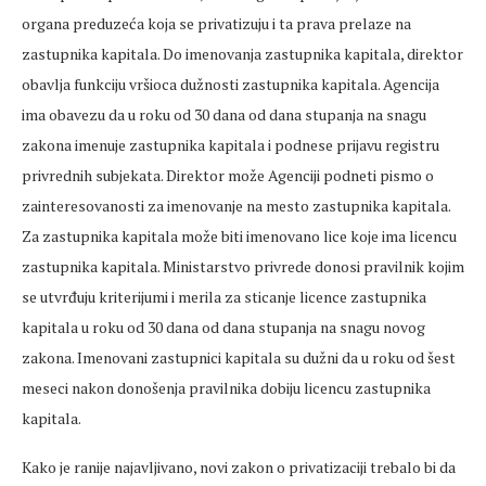
organa preduzeća koja se privatizuju i ta prava prelaze na
zastupnika kapitala. Do imenovanja zastupnika kapitala, direktor
obavlja funkciju vršioca dužnosti zastupnika kapitala. Agencija
ima obavezu da u roku od 30 dana od dana stupanja na snagu
zakona imenuje zastupnika kapitala i podnese prijavu registru
privrednih subjekata. Direktor može Agenciji podneti pismo o
zainteresovanosti za imenovanje na mesto zastupnika kapitala.
Za zastupnika kapitala može biti imenovano lice koje ima licencu
zastupnika kapitala. Ministarstvo privrede donosi pravilnik kojim
se utvrđuju kriterijumi i merila za sticanje licence zastupnika
kapitala u roku od 30 dana od dana stupanja na snagu novog
zakona. Imenovani zastupnici kapitala su dužni da u roku od šest
meseci nakon donošenja pravilnika dobiju licencu zastupnika
kapitala.
Kako je ranije najavljivano, novi zakon o privatizaciji trebalo bi da