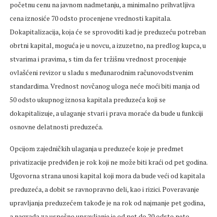
početnu cenu na javnom nadmetanju, a minimalno prihvatljiva
cena iznosiće 70 odsto procenjene vrednosti kapitala.
Dokapitalizacija, koja će se sprovoditi kad je preduzeću potreban
obrtni kapital, moguća je u novcu, a izuzetno, na predlog kupca, u
stvarima i pravima, s tim da fer tržišnu vrednost procenjuje
ovlašćeni revizor u sladu s međunarodnim računovodstvenim
standardima. Vrednost novčanog uloga neće moći biti manja od
50 odsto ukupnog iznosa kapitala preduzeća koji se
dokapitalizuje, a ulaganje stvari i prava moraće da bude u funkciji
osnovne delatnosti preduzeća.
Opcijom zajedničkih ulaganja u preduzeće koje je predmet
privatizacije predviđen je rok koji ne može biti kraći od pet godina.
Ugovorna strana unosi kapital koji mora da bude veći od kapitala
preduzeća, a dobit se ravnopravno deli, kao i rizici. Poveravanje
upravljanja preduzećem takođe je na rok od najmanje pet godina,
a nagrada za uspešno upravljanje je od pet do 20 odsto neto