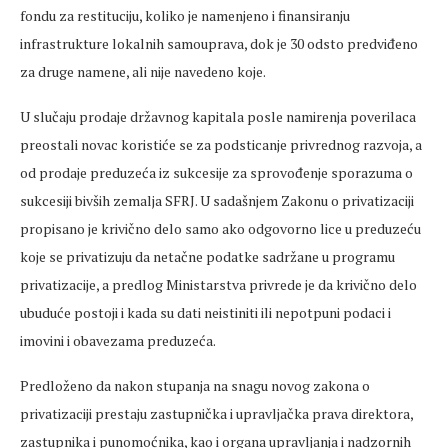
fondu za restituciju, koliko je namenjeno i finansiranju
infrastrukture lokalnih samouprava, dok je 30 odsto predviđeno
za druge namene, ali nije navedeno koje.
U slučaju prodaje državnog kapitala posle namirenja poverilaca
preostali novac koristiće se za podsticanje privrednog razvoja, a
od prodaje preduzeća iz sukcesije za sprovođenje sporazuma o
sukcesiji bivših zemalja SFRJ. U sadašnjem Zakonu o privatizaciji
propisano je krivično delo samo ako odgovorno lice u preduzeću
koje se privatizuju da netačne podatke sadržane u programu
privatizacije, a predlog Ministarstva privrede je da krivično delo
ubuduće postoji i kada su dati neistiniti ili nepotpuni podaci i
imovini i obavezama preduzeća.
Predloženo da nakon stupanja na snagu novog zakona o
privatizaciji prestaju zastupnička i upravljačka prava direktora,
zastupnika i punomoćnika, kao i organa upravljanja i nadzornih