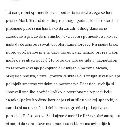
Taj nadgrobni spomenik me je podsetio na nešto čega se ludi
pesnik Mark Strend dosetio pre mnogo godina, kad je ostao bez
prebijene pare i smišljao kako da zaradi. Jednog dana mi je
uzbuđeno ispričao da je smislio novu vrstu spomenika za koji se
nada da će zainteresovati groblja i kamenoresce. Na njemu bi se,
pored uobičajenog imena, datuma i epitafa, nalazio prorez u koji
može da se ubaci novčić, što bi pokrenulo ugrađeni magnetofon
za reprodukovanje pokojnikovih omiljenih pesama, viceva,
biblijskih pasusa, citata i govora velikih ljudi, i drugih stvari koje je
pokojnik smatrao vrednim za potomstvo. Posetioci groblja bi
ubacivali onoliko novčića koliko je potrebno za reprodukciju
snimka (pošto kreditne kartice još nisu bile u širokoj upotrebi) a
zaradu bi na ravne časti delili uprava groblja i pokojnikova
porodica. Pošto su ovo Sjedinjene Američke Države, duž autoputa
bi mogli da se postave mali panoi sa reklamama uzbudljivih