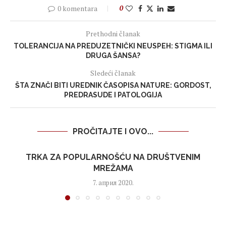
0 komentara
0
Prethodni članak
TOLERANCIJA NA PREDUZETNIČKI NEUSPEH: STIGMA ILI
DRUGA ŠANSA?
Sledeći članak
ŠTA ZNAČI BITI UREDNIK ČASOPISA NATURE: GORDOST,
PREDRASUDE I PATOLOGIJA
PROČITAJTE I OVO...
TRKA ZA POPULARNOŠĆU NA DRUŠTVENIM
MREŽAMA
7. април 2020.