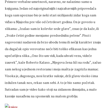
Primere verbalne umetnosti, naravno, ne nalazimo samo u
knjigama. Jedan od najoriginalnijih i najzabavnijih pripovedača
koga sam upoznao bio je neki stari sicilijanski zidar koga sam
viđao u Njujorku pre više od četrdeset godina. On je govorio u
slikama: „Izašao sam iz kolevke sede glave“, znao je da kaže, ili
„Svake četiri godine menjamo predsedniku pelene“. Pisci i
sagovornici nadareni da brzo ubodu temu ili nečiji karakter znaju
da dugačak opis verovatno neće biti toliko efikasan kao jedna
upečatljiva slika. „Ono što um vidi, kada uhvati vezu, videće
zauvek“, kaže Roberto Kalaso. „Njegova žena liči na rodu“, začuo
sam nekog u jednom restoranu i moja mašta je zagrizla mamac.
Visoka je, dugonoga, nosi kratke suknje, drži glavu visoko i ima
izdužen tanak nos, rekao sam sebi. A to je bio samo početak.
Sutradan sam je video kako stoji na zidanom dimnjaku, a malo
kasnije nasađenu na spomenik na malom groblju.