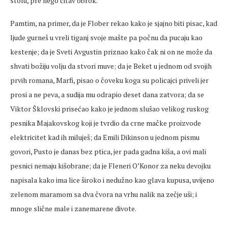
stolu, pre nego čitav obrok.
Pamtim, na primer, da je Flober rekao kako je sjajno biti pisac, kad
ljude gurneš u vreli tiganj svoje mašte pa počnu da pucaju kao
kestenje; da je Sveti Avgustin priznao kako čak ni on ne može da
shvati božiju volju da stvori muve; da je Beket u jednom od svojih
prvih romana, Marfi, pisao o čoveku koga su policajci priveli jer
prosi a ne peva, a sudija mu odrapio deset dana zatvora; da se
Viktor Šklovski prisećao kako je jednom slušao velikog ruskog
pesnika Majakovskog koji je tvrdio da crne mačke proizvode
elektricitet kad ih miluješ; da Emili Dikinson u jednom pismu
govori, Pusto je danas bez ptica, jer pada gadna kiša, a ovi mali
pesnici nemaju kišobrane; da je Fleneri O’Konor za neku devojku
napisala kako ima lice široko i nedužno kao glava kupusa, uvijeno
zelenom maramom sa dva čvora na vrhu nalik na zečje uši; i
mnoge slične male i zanemarene divote.