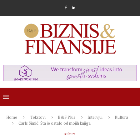
Home
Tekstovi
B&F Plus
Intervjui
Kultura
Čarls Simić: Šta je ostalo od mojih knjiga
Kultura