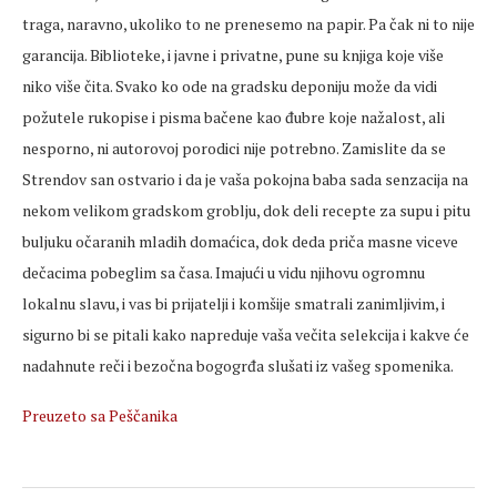
traga, naravno, ukoliko to ne prenesemo na papir. Pa čak ni to nije
garancija. Biblioteke, i javne i privatne, pune su knjiga koje više
niko više čita. Svako ko ode na gradsku deponiju može da vidi
požutele rukopise i pisma bačene kao đubre koje nažalost, ali
nesporno, ni autorovoj porodici nije potrebno. Zamislite da se
Strendov san ostvario i da je vaša pokojna baba sada senzacija na
nekom velikom gradskom groblju, dok deli recepte za supu i pitu
buljuku očaranih mladih domaćica, dok deda priča masne viceve
dečacima pobeglim sa časa. Imajući u vidu njihovu ogromnu
lokalnu slavu, i vas bi prijatelji i komšije smatrali zanimljivim, i
sigurno bi se pitali kako napreduje vaša večita selekcija i kakve će
nadahnute reči i bezočna bogogrđa slušati iz vašeg spomenika.
Preuzeto sa Peščanika