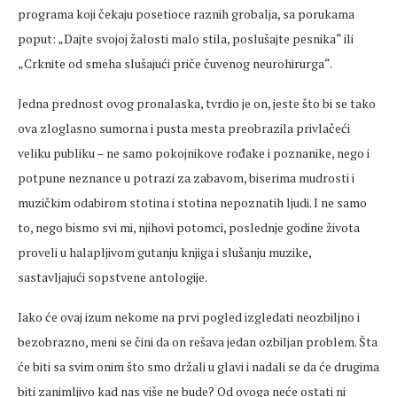
programa koji čekaju posetioce raznih grobalja, sa porukama
poput: „Dajte svojoj žalosti malo stila, poslušajte pesnika“ ili
„Crknite od smeha slušajući priče čuvenog neurohirurga“.
Jedna prednost ovog pronalaska, tvrdio je on, jeste što bi se tako
ova zloglasno sumorna i pusta mesta preobrazila privlačeći
veliku publiku – ne samo pokojnikove rođake i poznanike, nego i
potpune neznance u potrazi za zabavom, biserima mudrosti i
muzičkim odabirom stotina i stotina nepoznatih ljudi. I ne samo
to, nego bismo svi mi, njihovi potomci, poslednje godine života
proveli u halapljivom gutanju knjiga i slušanju muzike,
sastavljajući sopstvene antologije.
Iako će ovaj izum nekome na prvi pogled izgledati neozbiljno i
bezobrazno, meni se čini da on rešava jedan ozbiljan problem. Šta
će biti sa svim onim što smo držali u glavi i nadali se da će drugima
biti zanimljivo kad nas više ne bude? Od ovoga neće ostati ni