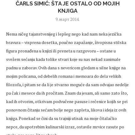
ČARLS SIMIĆ: ŠTA JE OSTALO OD MOJIH
KNJIGA
9. март 2014.
Nema ničeg tajanstvenijeg i lepšeg nego kad nam neka jezička
bravura – visprena dosetka, poučno zapažanje, živopisna stilska
figura pronađena u knjizi ili preneta u razgovoru – ostane u
svežem sećanju kada tolike stvari koje su nas nekad zanimale
padnu u zaborav. Ovih dana s nevericom gledam u silne knjige na
mojim policama, od debelih romana i memoara do dela velikih
filozofa, i pitam se da li je stvarno moguće da sam odvajao nedelje
pa čak i mesece da ih pročitam. Znam da jesam, ali samo zato što,
kad ih otvorim, otkrivam podvučene pasuse i rečenice kojih se pri
ponovnom čitanju sećam bolje nego zapleta, likova i ideja iz ovih
knjiga. Ponekad se čini da su trajniji utisak na moje čitalačko
nepce, da upotrebim kulinarski izraz, ostavile mrvice rasute po