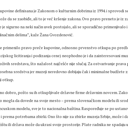
upovine definisana je Zakonom o kulturnim dobrima iz 1994. i sprovodi s
ože da se zaobiđe, ali to je već kršenje zakona. Ovo pravo preneto je iz 
 je sigurno na neki način uvek postojalo, ali se sporadično primenjivalo i
edinačnim delima”, kaže Žana Gvozdenović.
se primenilo pravo preče kupovine, odnosno prvenstvo otkupa po predlo
ijskog licitiranja i podizanja cene) neophodno je i da zainteresovani muz
živih sredstava, što nažalost najčešće nije slučaj. Za ostvarivanje prava
sebna sredstva jer muzeji neredovno dobijaju čak i minimalne budžete z
ji otkup.
avno dobro, pošto su ih otkupljivale državne firme državnim novcem. Zak
no mogla da dovede na svoje mesto – prema slovenačkom modelu ili sr
cuskom modelu, sve je to nacionalna baština. Raspoređuje se po ustano
i i prema potrebama zbirki. Ono što nije za zbirke muzeja Srbije, može i dal
žištu ili država može da ukrasi svoje prostorije. Plate radnika ne spadaju u