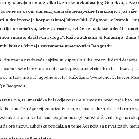
pornog slučaja prodaje slika iz zbirke nekadašnjeg Geneksa, teško 
šta se je sa ovom dimenzijom naše neuspešne tranzicije. I još više,
i u društvenoj i korporativnoj hijerarhiji. Odgovor je kratak – ni
tije, siromaštva, krize u društvu, svi će se najlakše odreći – ume
njen smisao, društvena uloga”, kaže za „Biznis & Finansije“ Žana
tnik, kustos Muzeja savremene umetnosti u Beogradu.
 društvena preduzeća najviše su kupovala slike pre tri ili četiri decenije.
i osamdesete bile zlatno doba za kupovinu umetničkih dela – država je t
o se ni tada nije baš lagodno živelo“, kaže Žana Gvozdenović, kustos M
) u Beogradu.
la tranzicija, te umetničke kolekcije postale su imovina preduzeća kao i sv
i kako tumače u Agenciji za privatizaciju, o njima su dužni da se staraju org
estrukturiranju. Kad dobiju neophodnu saglasnost državnih organa i sku
da organizuju aukcijsku prodaju, a u tome Agencija za privatizaciju nem