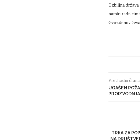
Ozbiljna država 
namiri radnicima
Gvozdenovićeva
Prethodni član
UGAŠEN POŽA
PROIZVODNJA
TRKA ZA P
NA DRUŠTVE