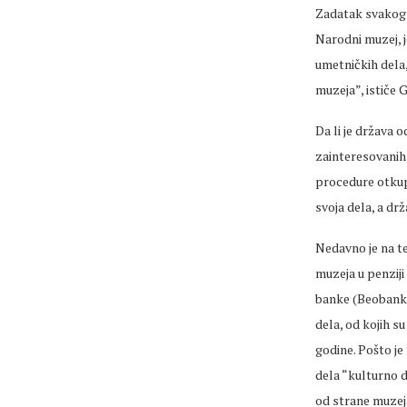
Zadatak svakog v
Narodni muzej, 
umetničkih dela,
muzeja”, ističe
Da li je država 
zainteresovanih, 
procedure otkupa
svoja dela, a d
Nedavno je na t
muzeja u penziji
banke (Beobanka,
dela, od kojih s
godine. Pošto je
dela “kulturno 
od strane muzej