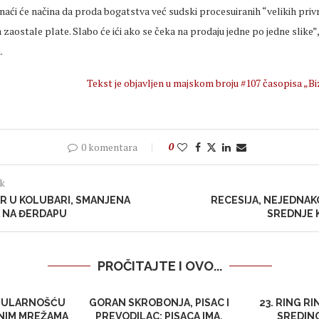
naći će načina da proda bogatstva već sudski procesuiranih “velikih priv
 zaostale plate. Slabo će ići ako se čeka na prodaju jedne po jedne slike”,
.
Tekst je objavljen u majskom broju #107 časopisa „Bi
0 komentara
0
ak
R U KOLUBARI, SMANJENA
RECESIJA, NEJEDNAK
 NA ĐERDAPU
SREDNJE K
PROČITAJTE I OVO...
OPULARNOŠĆU
GORAN SKROBONJA, PISAC I
23. RING RI
NIM MREŽAMA
PREVODILAC: PISACA IMA,
SREDIN