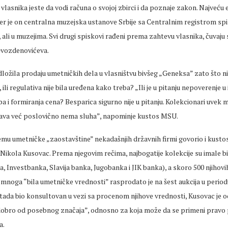
lasnika jeste da vodi računa o svojoj zbirci i da poznaje zakon. Najveću 
jer je on centralna muzejska ustanove Srbije sa Centralnim registrom sp
 ali u muzejima. Svi drugi spiskovi rađeni prema zahtevu vlasnika, čuvaju s
 Gvozdenovićeva.
odložila prodaju umetničkih dela u vlasništvu bivšeg „Geneksa” zato što ni
ili regulativa nije bila uređena kako treba? „Ili je u pitanju nepoverenje 
 i formiranja cena? Besparica sigurno nije u pitanju. Kolekcionari uvek m
ržava već poslovično nema sluha”, napominje kustos MSU.
emu umetničke „zaostavštine” nekadašnjih državnih firmi govorio i kust
 Nikola Kusovac. Prema njegovim rečima, najbogatije kolekcije su imale b
 Investbanka, Slavija banka, Jugobanka i JIK banka), a skoro 500 njihov
u mnoga “bila umetničke vrednosti” rasprodato je na šest aukcija u period
 tada bio konsultovan u vezi sa procenom njihove vrednosti, Kusovac je o
dobro od posebnog značaja”, odnosno za koja može da se primeni pravo
a.