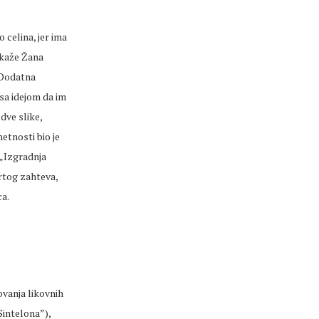
 celina, jer ima
, kaže Žana
„Dodatna
sa idejom da im
dve slike,
tnosti bio je
 „Izgradnja
vrtog zahteva,
ca.
ovanja likovnih
Sintelona”),