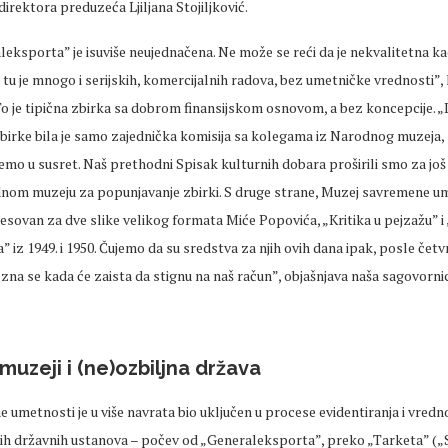
 direktora preduzeća Ljiljana Stojiljković.
eksporta” je isuviše neujednačena. Ne može se reći da je nekvalitetna kao
li tu je mnogo i serijskih, komercijalnih radova, bez umetničke vrednosti”
To je tipična zbirka sa dobrom finansijskom osnovom, a bez koncepcije. 
birke bila je samo zajednička komisija sa kolegama iz Narodnog muzeja, 
emo u susret. Naš prethodni Spisak kulturnih dobara proširili smo za još 
om muzeju za popunjavanje zbirki. S druge strane, Muzej savremene ume
resovan za dve slike velikog formata Miće Popovića, „Kritika u pejzažu” i
iz 1949. i 1950. Čujemo da su sredstva za njih ovih dana ipak, posle čet
 zna se kada će zaista da stignu na naš račun”, objašnjava naša sagovorni
muzeji i (ne)ozbiljna država
umetnosti je u više navrata bio uključen u procese evidentiranja i vredn
jih državnih ustanova – počev od „Generaleksporta”, preko „Tarketa” („