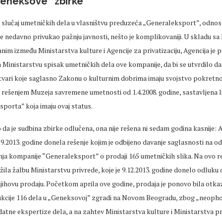
Geneksove” zbirke
 slučaj umetničkih dela u vlasništvu preduzeća „Generaleksport”, odnos
je nedavno privukao pažnju javnosti, nešto je komplikovaniji. U skladu s
anim između Ministarstva kulture i Agencije za privatizaciju, Agencija je
 Ministarstvu spisak umetničkih dela ove kompanije, da bi se utvrdilo da
tvari koje saglasno Zakonu o kulturnim dobrima imaju svojstvo pokretn
 rešenjem Muzeja savremene umetnosti od 1.4.2008. godine, sastavljena l
porta” koja imaju ovaj status.
o da je sudbina zbirke odlučena, ona nije rešena ni sedam godina kasnije: 
 2.9.2013. godine donela rešenje kojim je odbijeno davanje saglasnosti na 
ja kompanije “Generaleksport” o prodaji 165 umetničkih slika. Na ovo re
žila žalbu Ministarstvu privrede, koje je 9.12.2013. godine donelo odluku 
jihovu prodaju. Početkom aprila ove godine, prodaja je ponovo bila otka
kcije 116 dela u „Geneksovoj” zgradi na Novom Beogradu, zbog „neoph
tne ekspertize dela, a na zahtev Ministarstva kulture i Ministarstva pr