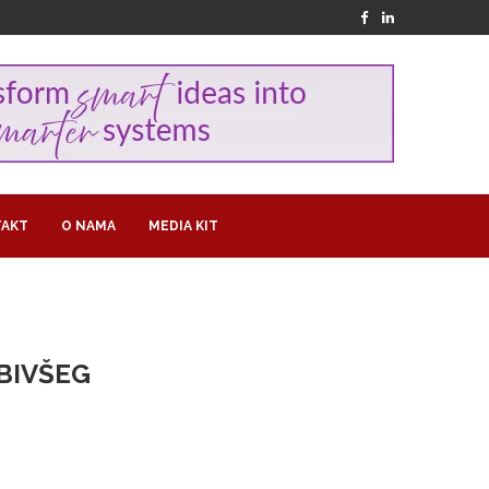
AKT
O NAMA
MEDIA KIT
 BIVŠEG