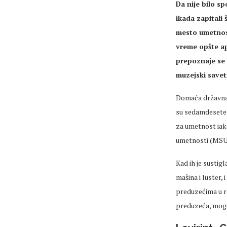
Da nije bilo s
ikada zapitali 
mesto umetnost
vreme opšte apa
prepoznaje se 
muzejski save
Domaća državna i
su sedamdesete 
za umetnost iak
umetnosti (MSU
Kad ih je sustig
mašina i luster, 
preduzećima u r
preduzeća, mogu 