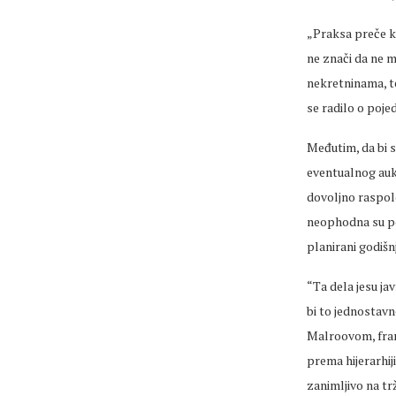
„Praksa preče k
ne znači da ne m
nekretninama, te
se radilo o poj
Međutim, da bi 
eventualnog aukc
dovoljno raspolo
neophodna su po
planirani godišn
“Ta dela jesu j
bi to jednostav
Malroovom, fran
prema hijerarhij
zanimljivo na tr