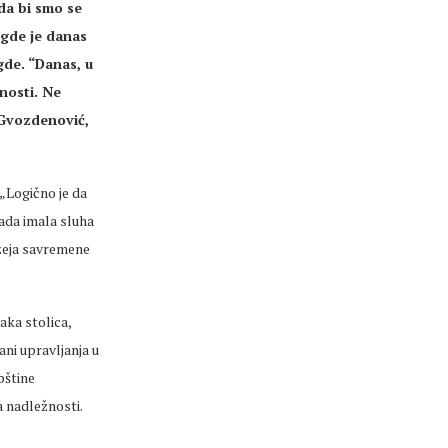
da bi smo se
 gde je danas
gde. “Danas, u
tnosti. Ne
 Gvozdenović,
 „Logično je da
ada imala sluha
uzeja savremene
aka stolica,
ani upravljanja u
pštine
a nadležnosti.