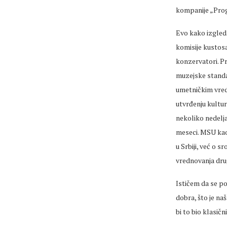
kompanije „Prog
Evo kako izgled
komisije kustosa
konzervatori. Pr
muzejske standa
umetničkim vred
utvrđenju kultur
nekoliko nedelja
meseci. MSU ka
u Srbiji, već o
vrednovanja drug
Ističem da se po
dobra, što je na
bi to bio klasičn