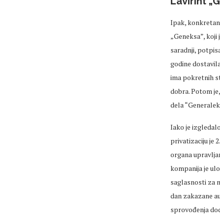
Lavirint „
Ipak, konkretan
„Geneksa”, koji 
saradnji, potpis
godine dostavila
ima pokretnih s
dobra. Potom je,
dela “Generaleks
Iako je izgledal
privatizaciju je
organa upravljan
kompanija je ulo
saglasnosti za n
dan zakazane au
sprovođenja doda