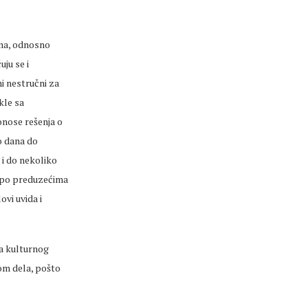
ima, odnosno
ju se i
i nestručni za
kle sa
onose rešenja o
o dana do
 i do nekoliko
 po preduzećima
vi uvida i
sa kulturnog
nom dela, pošto