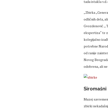
tada istakla v.d.
„Zbirka „General
odličnih dela, a
Gvozdenović. „ 
ekspertiza“ te z
kolegijalno izađ
potrebne Narodn
od ranije zainte
Novog Beograda” 
odobrena, ali ne
Siromašni 
Muzej savremene 
zbirki nekadašn