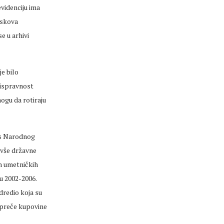
evidenciju ima
iskova
e u arhivi
je bilo
u ispravnost
ogu da rotiraju
os Narodnog
ivše državne
ih umetničkih
u 2002-2006.
dredio koja su
 preče kupovine