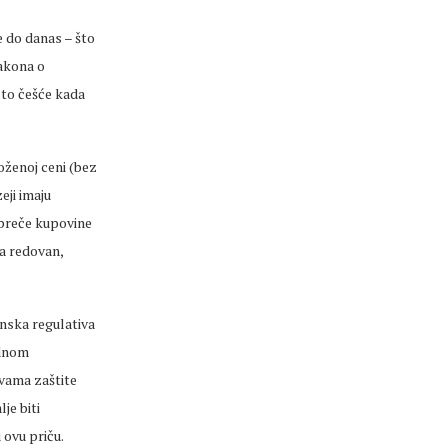
e do danas – što
zakona o
 to češće kada
ženoj ceni (bez
eji imaju
 preče kupovine
a redovan,
onska regulativa
odnom
vama zaštite
je biti
 ovu priču.