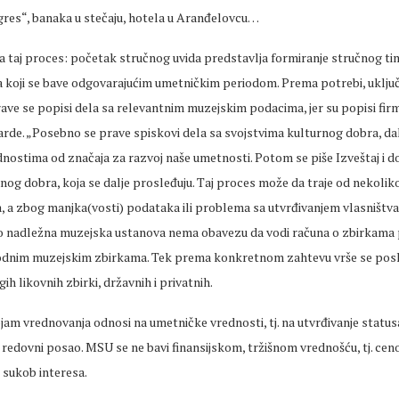
res“, banaka u stečaju, hotela u Aranđelovcu…
a taj proces: početak stručnog uvida predstavlja formiranje stručnog t
 koji se bave odgovarajućim umetničkim periodom. Prema potrebi, uključu
ave se popisi dela sa relevantnim muzejskim podacima, jer su popisi firm
rde. „Posebno se prave spiskovi dela sa svojstvima kulturnog dobra, da
nostima od značaja za razvoj naše umetnosti. Potom se piše Izveštaj i d
nog dobra, koja se dalje prosleđuju. Taj proces može da traje od nekolik
, a zbog manjka(vosti) podataka ili problema sa utvrđivanjem vlasništva
o nadležna muzejska ustanova nema obavezu da vodi računa o zbirkama
 srodnim muzejskim zbirkama. Tek prema konkretnom zahtevu vrše se poslo
ih likovnih zbirki, državnih i privatnih.
jam vrednovanja odnosi na umetničke vrednosti, tj. na utvrđivanje statu
š redovni posao. MSU se ne bavi finansijskom, tržišnom vrednošću, tj. ce
i sukob interesa.