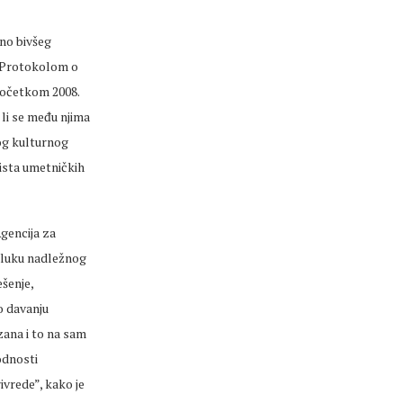
no bivšeg
a Protokolom o
 početkom 2008.
 li se među njima
og kulturnog
ista umetničkih
Agencija za
odluku nadležnog
šenje,
o davanju
zana i to na sam
odnosti
ivrede”, kako je