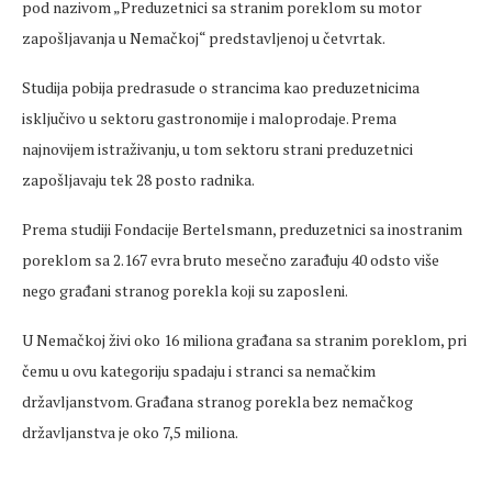
pod nazivom „Preduzetnici sa stranim poreklom su motor
zapošljavanja u Nemačkoj“ predstavljenoj u četvrtak.
Studija pobija predrasude o strancima kao preduzetnicima
isključivo u sektoru gastronomije i maloprodaje. Prema
najnovijem istraživanju, u tom sektoru strani preduzetnici
zapošljavaju tek 28 posto radnika.
Prema studiji Fondacije Bertelsmann, preduzetnici sa inostranim
poreklom sa 2.167 evra bruto mesečno zarađuju 40 odsto više
nego građani stranog porekla koji su zaposleni.
U Nemačkoj živi oko 16 miliona građana sa stranim poreklom, pri
čemu u ovu kategoriju spadaju i stranci sa nemačkim
državljanstvom. Građana stranog porekla bez nemačkog
državljanstva je oko 7,5 miliona.