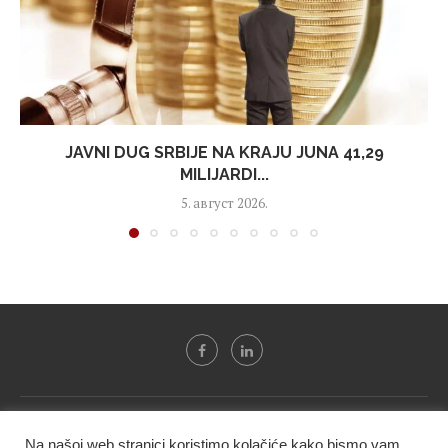
JAVNI DUG SRBIJE NA KRAJU JUNA 41,29
MILIJARDI...
5. август 2026.
Svi tekstovi sa portala "Biznis i finansije" su u vlasništvu "NIP
Na našoj web stranici koristimo kolačiće kako bismo vam