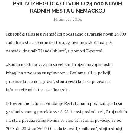
PRILIV IZBEGLICA OTVORIO 24.000 NOVIH
RADNIH MESTA U NEMAČKOJ
14. август 2016.
Izbeglički talas je u Nemačkoj podstakao otvaranje novih 24.000
radnih mesta u javnom sektoru, uglavnom u školama, piše
nemački dnevnik ‘Handelsblatt’, a prenosi T-portal.
„Radna mesta povezana sa velikim brojem novopridošlih
izbeglica otvorena su uglavnom u školama, ali i u policiji,
pravosuđu i javnoj upravi“, stoji u vesti koja se poziva na
informacije ministarstva finansija.
Istovremeno, studija Fondacije Bertelsmann pokazala je da su
građani stranog porekla sve češće i novi poslodavci. „Broj radnih
mesta u preduzećima kojima su vlasnici stranci povećao se od
2005. do 2014. za 350.000 i sada iznosi 1,3 miliona“, stoji u studiji