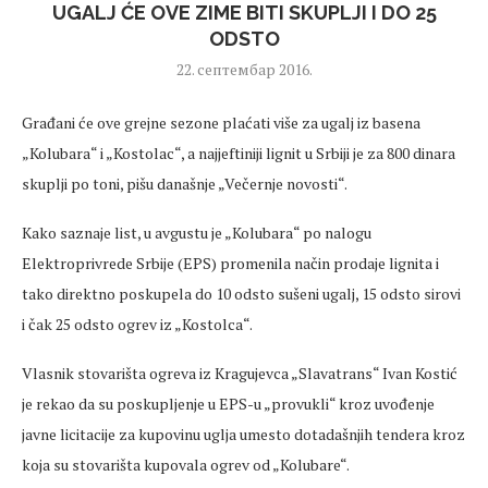
UGALJ ĆE OVE ZIME BITI SKUPLJI I DO 25
ODSTO
22. септембар 2016.
Građani će ove grejne sezone plaćati više za ugalj iz basena
„Kolubara“ i „Kostolac“, a najjeftiniji lignit u Srbiji je za 800 dinara
skuplji po toni, pišu današnje „Večernje novosti“.
Kako saznaje list, u avgustu je „Kolubara“ po nalogu
Elektroprivrede Srbije (EPS) promenila način prodaje lignita i
tako direktno poskupela do 10 odsto sušeni ugalj, 15 odsto sirovi
i čak 25 odsto ogrev iz „Kostolca“.
Vlasnik stovarišta ogreva iz Kragujevca „Slavatrans“ Ivan Kostić
je rekao da su poskupljenje u EPS-u „provukli“ kroz uvođenje
javne licitacije za kupovinu uglja umesto dotadašnjih tendera kroz
koja su stovarišta kupovala ogrev od „Kolubare“.