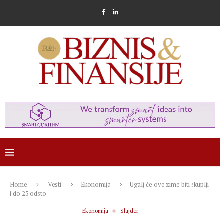
Home
Vesti
Ekonomija
Ugalj će ove zime biti skuplji
i do 25 odsto
Ekonomija
Slajder