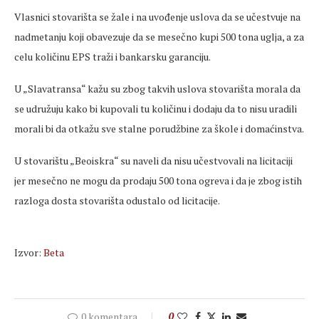
Vlasnici stovarišta se žale i na uvođenje uslova da se učestvuje na
nadmetanju koji obavezuje da se mesečno kupi 500 tona uglja, a za
celu količinu EPS traži i bankarsku garanciju.
U „Slavatransa“ kažu su zbog takvih uslova stovarišta morala da
se udružuju kako bi kupovali tu količinu i dodaju da to nisu uradili
morali bi da otkažu sve stalne porudžbine za škole i domaćinstva.
U stovarištu „Beoiskra“ su naveli da nisu učestvovali na licitaciji
jer mesečno ne mogu da prodaju 500 tona ogreva i da je zbog istih
razloga dosta stovarišta odustalo od licitacije.
Izvor:
Beta
0 komentara
0