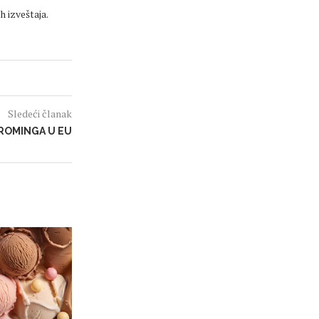
h izveštaja.
Sledeći članak
 ROMINGA U EU