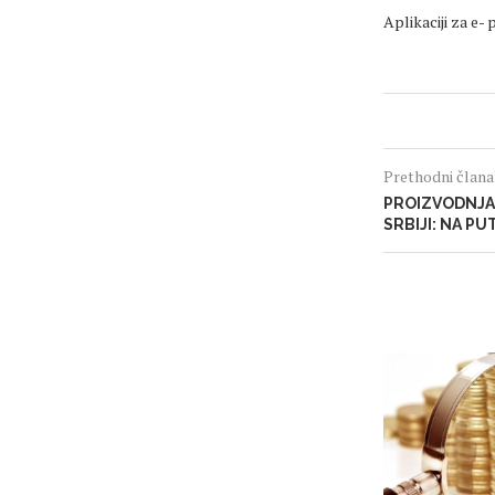
Aplikaciji za e- 
Prethodni član
PROIZVODNJA 
SRBIJI: NA P