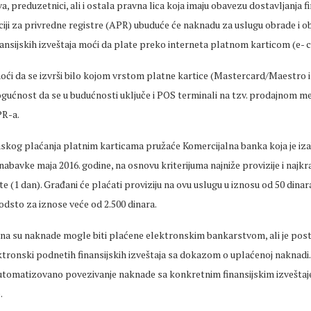
a, preduzetnici, ali i ostala pravna lica koja imaju obavezu dostavljanja f
ciji za privredne registre (APR) ubuduće će naknadu za uslugu obrade i ob
nansijskih izveštaja moći da plate preko interneta platnom karticom (e-
oći da se izvrši bilo kojom vrstom platne kartice (Mastercard/Maestro i
gućnost da se u budućnosti uključe i POS terminali na tzv. prodajnom me
PR-a.
skog plaćanja platnim karticama pružaće Komercijalna banka koja je iz
abavke maja 2016. godine, na osnovu kriterijuma najniže provizije i naj
te (1 dan). Građani će plaćati proviziju na ovu uslugu u iznosu od 50 dina
2 odsto za iznose veće od 2.500 dinara.
na su naknade mogle biti plaćene elektronskim bankarstvom, ali je po
tronski podnetih finansijskih izveštaja sa dokazom o uplaćenoj naknadi.
utomatizovano povezivanje naknade sa konkretnim finansijskim izveštaje
.