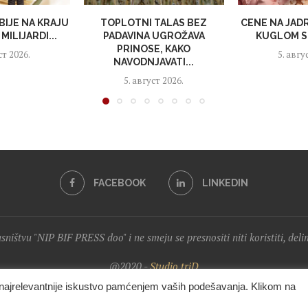
BIJE NA KRAJU
TOPLOTNI TALAS BEZ
CENE NA JAD
MILIJARDI...
PADAVINA UGROŽAVA
KUGLOM S
PRINOSE, KAKO
ст 2026.
5. авгу
NAVODNJAVATI...
5. август 2026.
FACEBOOK
LINKEDIN
lasništvu "NIP BIF PRESS doo" i ne smeju se presnositi niti koristiti, del
@2020 -
Studio triD
i najrelevantnije iskustvo pamćenjem vaših podešavanja. Klikom na
VRH