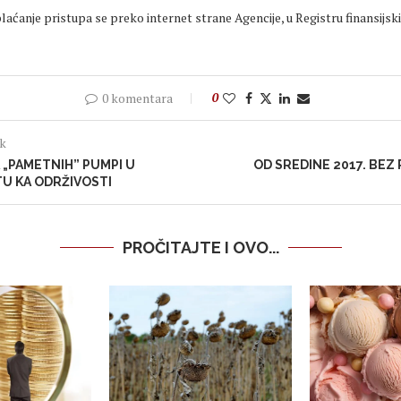
plaćanje pristupa se preko internet strane Agencije, u Registru finansijski
0 komentara
0
ak
„PAMETNIH” PUMPI U
OD SREDINE 2017. BEZ
UTU KA ODRŽIVOSTI
PROČITAJTE I OVO...