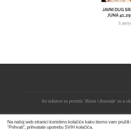
JAVNI DUG SR
JUNA 41,29 
5. авгу
Svi tekstovi sa portala "Biznis i finansije" su u v
Na našoj web stranici koristimo kolačiće kako bismo vam pružil
"Prihvati", prihvatate upotrebu SVIH kolačića.