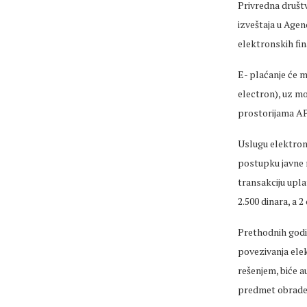
Privredna društv
izveštaja u Agen
elektronskih fi
E- plaćanje će m
electron), uz mo
prostorijama A
Uslugu elektron
postupku javne n
transakciju upla
2.500 dinara, a 
Prethodnih godi
povezivanja elek
rešenjem, biće a
predmet obrade