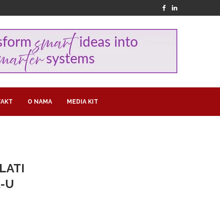
AKT
O NAMA
MEDIA KIT
LATI
R-U