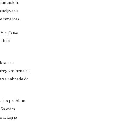
inansijskih
javljivanja
 commerce).
 Visa/Visa
stu, u
abrana u
kraćeg vremena za
ra za naknade do
stojao problem
 Sa ovim
m, koji je