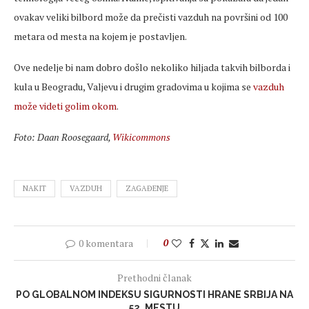
ovakav veliki bilbord može da prečisti vazduh na površini od 100
metara od mesta na kojem je postavljen.
Ove nedelje bi nam dobro došlo nekoliko hiljada takvih bilborda i
kula u Beogradu, Valjevu i drugim gradovima u kojima se
vazduh
može videti golim okom
.
Foto: Daan Roosegaard,
Wikicommons
NAKIT
VAZDUH
ZAGAĐENJE
0 komentara
0
Prethodni članak
PO GLOBALNOM INDEKSU SIGURNOSTI HRANE SRBIJA NA
52. MESTU