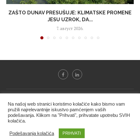
ZAŠTO DUNAV PRESUŠUJE: KLIMATSKE PROMENE
JESU UZROK, DA...
7. август 2026.
Svi tekstovi sa portala "Biznis i finansije" su u vlasništvu "NIP
Na našoj web stranici koristimo kolačiće kako bismo vam
BIF PRESS doo" i ne smeju se presnositi niti koristiti, delimično
pružili najrelevantnije iskustvo pamćenjem vaših
ni u celosti, bez izričite dozvole kompanije.
podešavanja. Klikom na "Prihvati", prihvatate upotrebu SVIH
kolačića.
@2020 -
Studio triD
Podešavanja kolačića
PRIHVATI
VRH