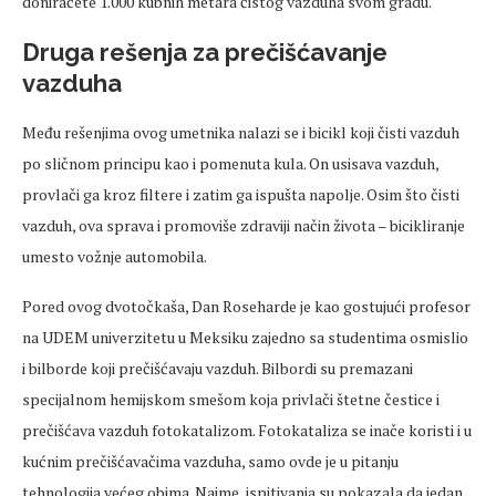
doniraćete 1.000 kubnih metara čistog vazduha svom gradu.
Druga rešenja za prečišćavanje
vazduha
Među rešenjima ovog umetnika nalazi se i bicikl koji čisti vazduh
po sličnom principu kao i pomenuta kula. On usisava vazduh,
provlači ga kroz filtere i zatim ga ispušta napolje. Osim što čisti
vazduh, ova sprava i promoviše zdraviji način života – bicikliranje
umesto vožnje automobila.
Pored ovog dvotočkaša, Dan Roseharde je kao gostujući profesor
na UDEM univerzitetu u Meksiku zajedno sa studentima osmislio
i bilborde koji prečišćavaju vazduh. Bilbordi su premazani
specijalnom hemijskom smešom koja privlači štetne čestice i
prečišćava vazduh fotokatalizom. Fotokataliza se inače koristi i u
kućnim prečišćavačima vazduha, samo ovde je u pitanju
tehnologija većeg obima. Naime, ispitivanja su pokazala da jedan