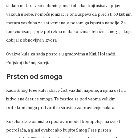
sedam metara visok aluminijumski objekat koji usisava pljav
vazduh u sebe. Pomoću jonizacije ona uspeva da prečisti 30 kubnih
metara vazduha za sat vemena, a potom ga ispušta napolje. Za
funkcionisanje joj je potrebna mala količina eletrične energije koju
dobija iz obnovljivih izvora.
Ovakve kule za sada postoje u gradovima u Kini, Holandiji,
Poljskoj i Južnoj Koreji.
Prsten od smoga
Kada Smog Free kule izbace čist vazduh napolje, u njima ostaju
izdvojene čestice smoga. Te čestice se pod veoma velikim
pritiskom mogu pretvoriti u sirovinu za pravljenje nakita.
Roseharde je osmislio i poslovni model koji apeluje na svest
potrošača, a glasi ovako: ako kupite Smog Free prsten