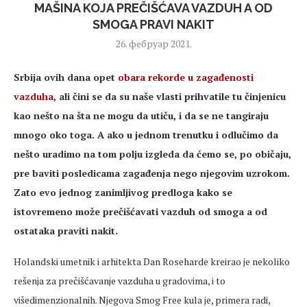
MAŠINA KOJA PREČIŠĆAVA VAZDUH A OD
SMOGA PRAVI NAKIT
26. фебруар 2021.
Srbija ovih dana opet
obara rekorde u zagađenosti
vazduha,
ali čini se da su naše vlasti prihvatile tu činjenicu
kao nešto na šta ne mogu da utiču, i da se ne tangiraju
mnogo oko toga. A ako u jednom trenutku i odlučimo da
nešto uradimo na tom polju izgleda da ćemo se, po običaju,
pre baviti posledicama zagađenja nego njegovim uzrokom.
Zato evo jednog zanimljivog predloga kako se
istovremeno može prečišćavati vazduh od smoga a od
ostataka praviti nakit.
Holandski umetnik i arhitekta Dan Roseharde kreirao je nekoliko
rešenja za prečišćavanje vazduha u gradovima, i to
višedimenzionalnih. Njegova Smog Free kula je, primera radi,