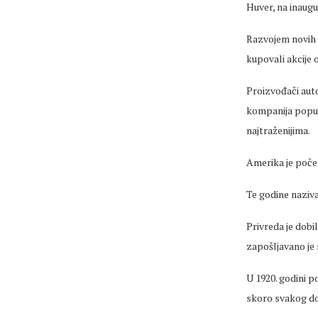
Huver, na inaugu
Razvojem novih t
kupovali akcije o
Proizvođači auto
kompanija poput
najtraženijima.
Amerika je poče
Te godine naziv
Privreda je dobila
zapošljavano je 
U 1920. godini po
skoro svakog d