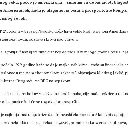
dnog veka, počeo je američki san – sinonim za dobar život, blagos
 u Americi živeli, kada je ulaganje na berzi u prosperitetne kompa
običnog čoveka.
929. godine – berza u Njujorku doživljava veliki krah, a milioni Amerika
staju bez novca, poslova i krova nad glavom.
u agoniju i finansijski sunovrat koji do tada, a ni mnogo godina posle, nije
e počela 1929. godine kaže se da je majka svih kriza – tada su finansijska t
la oslonac u realnom ekonomskom sektoru”, objašnjava Miodrag Jakšić, p
ulteta u Beogradu, za BBC na srpskom.
 akcija, neretko i uz zaduživanje kod banaka, nije imala pokriće u realno
r od sapunice koji će se tog oktobra raspršiti.
je najbolju ilustraciju krize dao francuski ekonomista Alan Lipijec, koji je,
šta pre nekoliko decenija, rekao da „svet, poput junaka iz crtanih filmova,