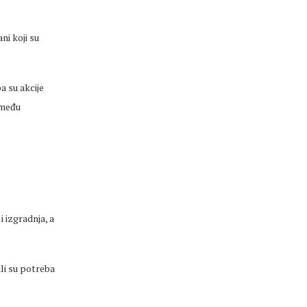
ni koji su
a su akcije
 među
 i izgradnja, a
ali su potreba