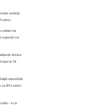
aredne nedelje
3 odsto.
u radnici na
i zapisali sve
ilijarde dolara
trajao je 34
šnijih američkih
ak za 89.2 odsto
kraha – to je