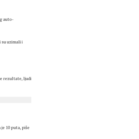
g auto-
 su uzimali i
 rezultate, ljudi
je 10 puta, piše