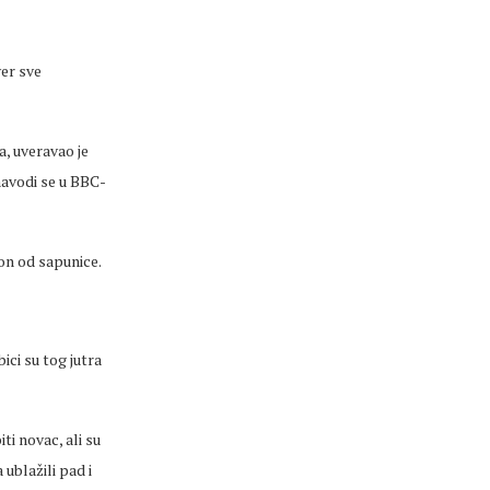
ver sve
, uveravao je
navodi se u BBC-
lon od sapunice.
ici su tog jutra
ti novac, ali su
ublažili pad i