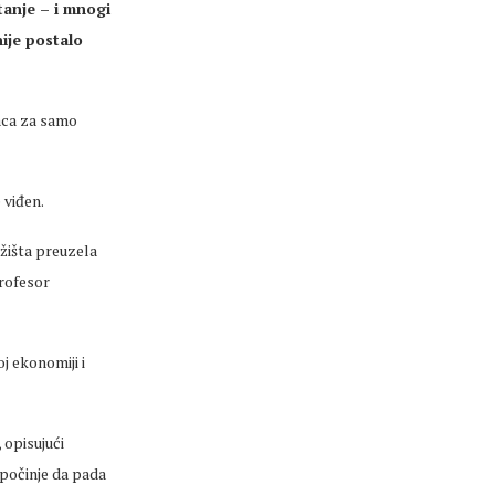
tanje – i mnogi
nije postalo
naca za samo
 viđen.
ržišta preuzela
rofesor
j ekonomiji i
 opisujući
 počinje da pada