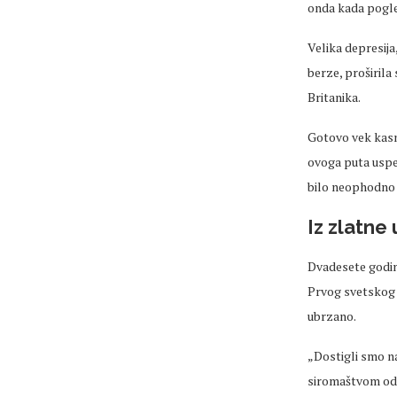
onda kada pogle
Velika depresij
berze, proširila 
Britanika.
Gotovo vek kasni
ovoga puta uspe
bilo neophodno 
Iz zlatne
Dvadesete godin
Prvog svetskog r
ubrzano.
„Dostigli smo na
siromaštvom od b