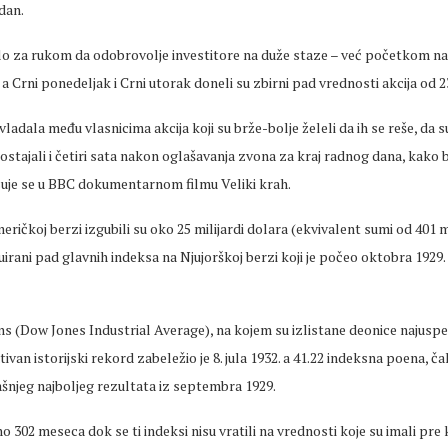
dan.
šlo za rukom da odobrovolje investitore na duže staze – već početkom n
 a Crni ponedeljak i Crni utorak doneli su zbirni pad vrednosti akcija od 2
vladala među vlasnicima akcija koji su brže-bolje želeli da ih se reše, da s
 ostajali i četiri sata nakon oglašavanja zvona za kraj radnog dana, kako b
isuje se u BBC dokumentarnom filmu Veliki krah.
meričkoj berzi izgubili su oko 25 milijardi dolara (ekvivalent sumi od 401 m
uirani pad glavnih indeksa na Njujorškoj berzi koji je počeo oktobra 1929. 
s (Dow Jones Industrial Average), na kojem su izlistane deonice najuspe
ivan istorijski rekord zabeležio je 8. jula 1932. a 41.22 indeksna poena, č
šnjeg najboljeg rezultata iz septembra 1929.
o 302 meseca dok se ti indeksi nisu vratili na vrednosti koje su imali pre 