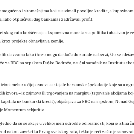
 omogućeno i siromašnijima koji su uzimali povoljne kredite, a kupovinom
a, lako otplaćivali dug bankama i zadržavali profit.
tskog rata korišćena je ekspanzivna monetarna politika i ubacivan je ve
ta kroz projekte obnavljanja zemlje.
ili da veoma lako i brzo mogu da dođu do zarade na berzi, što se i dešav
kaže za BBC na srpskom Duško Bodroža, naučni saradnik na Institutu ek
ticioni mehur u čijoj osnovi su stajale berzanske špekulacije koje su u og
uđih izvora – iz zajmova ili trgovanjem na marginu (trgovanje akcijama koje
kapitala uz bankarski kredit), objašnjava za BBC na srpskom, Nenad Guja
je Momentum sekjuritiz.
gledno da su se akcije u velikoj meri odrodile od realnosti, koju je istina č
od nakon završetka Prvog svetskog rata, teško je reći zašto je sunovrat