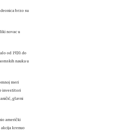
 deonica brzo su
liki novac u
alo od 1920. do
onomskih nauka u
romnoj meri
 investitori
ničić, glavni
inio američki
 akcija krenuo