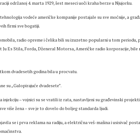
raciji održanoj 4. marta 1929, šest meseci uoči kraha berze u Njujorku.
ehnologija vodeće američke kompanije postajale su sve moćnije, a građa
vih firmi sve bogatiji.
mobila, radio opreme i čelika bili su izuzetno popularni u tom periodu, p
 Ju Es Stila, Forda, Dženeral Motorsa, Američke radio korporacije, bile
tkom dvadesetih godina bila u procvatu.
ane su „Galopirajuće dvadesete”.
 injekciju – vojnici su se vratili iz rata, nastavljeni su građevinski projekti
sve više žena – sve je to dovelo do boljeg standarda ljudi.
javila se i prva reklama na radiju, a električna veš-mašina i usisivač post
omaćinstva.