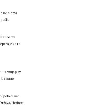
 posle sloma
opedije
li su berze
epresije za to
– zemlja je iz
 je rastao
noj pobedi nad
h Država, Herbert