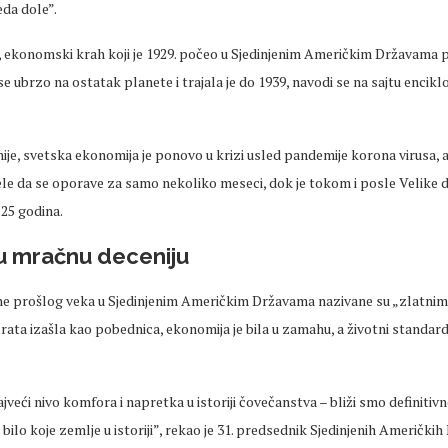
da dole”.
a, ekonomski krah koji je 1929. počeo u Sjedinjenim Američkim Državama
se ubrzo na ostatak planete i trajala je do 1939, navodi se na sajtu encikl
je, svetska ekonomija je ponovo u krizi usled pandemije korona virusa, a
le da se oporave za samo nekoliko meseci, dok je tokom i posle Velike d
25 godina.
 u mračnu deceniju
e prošlog veka u Sjedinjenim Američkim Državama nazivane su „zlatnim” 
ata izašla kao pobednica, ekonomija je bila u zamahu, a životni standard
jveći nivo komfora i napretka u istoriji čovečanstva – bliži smo definitiv
ilo koje zemlje u istoriji”, rekao je 31. predsednik Sjedinjenih Američki