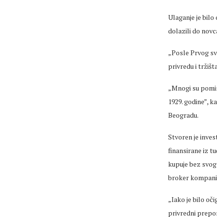
Ulaganje je bilo
dolazili do novc
„Posle Prvog sve
privredu i tržiš
„Mnogi su pomisl
1929. godine”, 
Beogradu.
Stvoren je inves
finansirane iz t
kupuje bez svog 
broker kompani
„Iako je bilo oči
privredni prepor