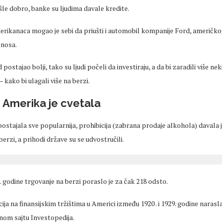
išle dobro, banke su ljudima davale kredite.
erikanaca mogao je sebi da priušti i automobil kompanije Ford, američko
onosa.
postajao bolji, tako su ljudi počeli da investiraju, a da bi zaradili više neki
 kako bi ulagali više na berzi.
 Amerika je cvetala
ostajala sve popularnija, prohibicija (zabrana prodaje alkohola) davala je
berzi, a prihodi države su se udvostručili.
. godine trgovanje na berzi poraslo je za čak 218 odsto.
ja na finansijskim tržištima u Americi između 1920 . i 1929. godine narasla 
nom sajtu Investopedija.