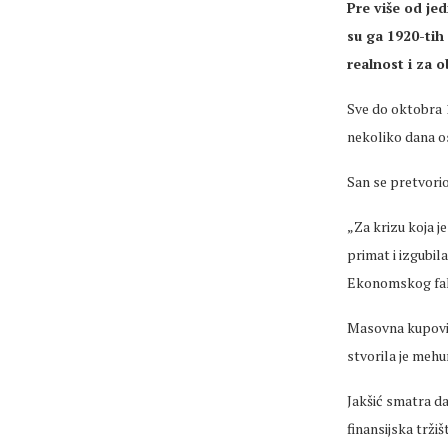
Pre više od je
su ga 1920-tih
realnost i za 
Sve do oktobra 1
nekoliko dana o
San se pretvorio 
„Za krizu koja j
primat i izgubi
Ekonomskog fak
Masovna kupovina
stvorila je mehu
Jakšić smatra da 
finansijska trži