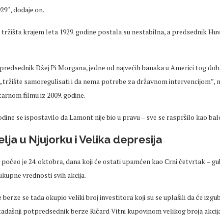
29″, dodaje on.
a tržišta krajem leta 1929. godine postala su nestabilna, a predsednik Hu
redsednik Džej Pi Morgana, jedne od najvećih banaka u Americi tog doba
 „tržište samoregulisati i da nema potrebe za državnom intervencijom”, 
rnom filmu iz 2009. godine.
dine se ispostavilo da Lamont nije bio u pravu – sve se raspršilo kao ba
lja u Njujorku i Velika depresija
 počeo je 24. oktobra, dana koji će ostati upamćen kao Crni četvrtak – gub
 ukupne vrednosti svih akcija.
berze se tada okupio veliki broj investitora koji su se uplašili da će izgubi
 tadašnji potpredsednik berze Ričard Vitni kupovinom velikog broja akcija 