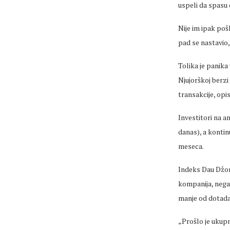
uspeli da spasu 
Nije im ipak po
pad se nastavio,
Tolika je panika 
Njujorškoj berzi
transakcije, op
Investitori na a
danas), a kontin
meseca.
Indeks Dau Džon
kompanija, negat
manje od dotada
„Prošlo je ukupn