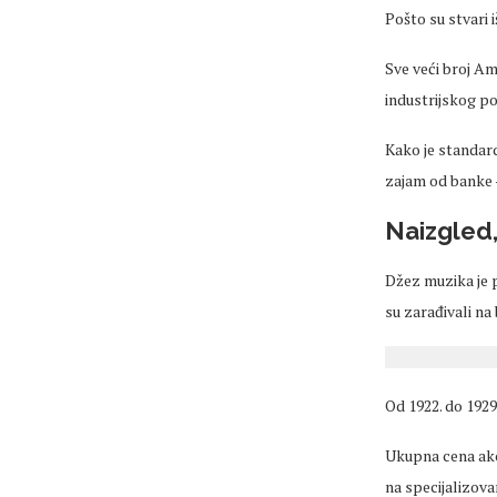
Pošto su stvari 
Sve veći broj Am
industrijskog p
Kako je standard 
zajam od banke –
Naizgled,
Džez muzika je p
su zarađivali na 
Od 1922. do 1929
Ukupna cena akci
na specijalizova