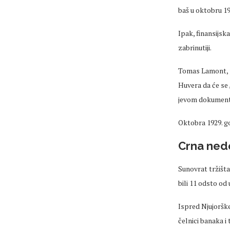
baš u oktobru 19
Ipak, finansijsk
zabrinutiji.
Tomas Lamont, p
Huvera da će se
jevom dokumenta
Oktobra 1929. go
Crna nede
Sunovrat tržišta
bili 11 odsto od
Ispred Njujorške 
čelnici banaka i