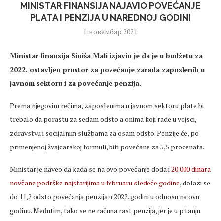
MINISTAR FINANSIJA NAJAVIO POVEĆANJE
PLATA I PENZIJA U NAREDNOJ GODINI
1. новембар 2021.
Ministar finansija Siniša Mali izjavio je da je u budžetu za
2022. ostavljen prostor za povećanje zarada zaposlenih u
javnom sektoru i za povećanje penzija.
Prema njegovim rečima, zaposlenima u javnom sektoru plate bi
trebalo da porastu za sedam odsto a onima koji rade u vojsci,
zdravstvu i socijalnim službama za osam odsto. Penzije će, po
primenjenoj švajcarskoj formuli, biti povećane za 5,5 procenata.
Ministar je naveo da kada se na ovo povećanje doda i
20.000 dinara
novčane podrške najstarijima u februaru sledeće godine
, dolazi se
do 11,2 odsto povećanja penzija u 2022. godini u odnosu na ovu
godinu. Međutim, tako se ne računa rast penzija, jer je u pitanju