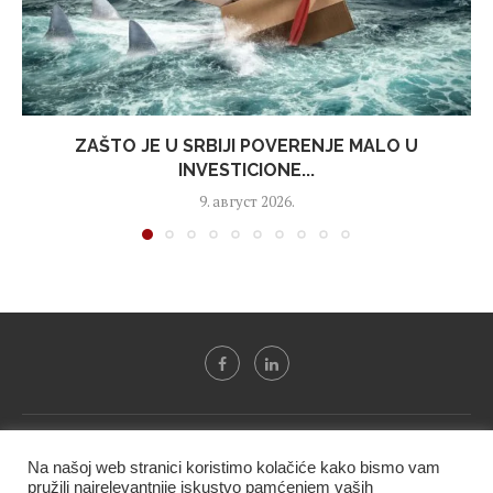
ZAŠTO JE U SRBIJI POVERENJE MALO U
INVESTICIONE...
9. август 2026.
Svi tekstovi sa portala "Biznis i finansije" su u vlasništvu "NIP
Na našoj web stranici koristimo kolačiće kako bismo vam
BIF PRESS doo" i ne smeju se presnositi niti koristiti, delimično
pružili najrelevantnije iskustvo pamćenjem vaših