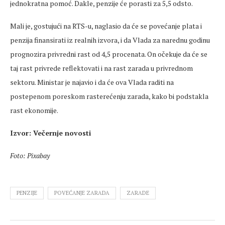
jednokratna pomoć. Dakle, penzije će porasti za 5,5 odsto.
Mali je, gostujući na RTS-u, naglasio da će se povećanje plata i
penzija finansirati iz realnih izvora, i da Vlada za narednu godinu
prognozira privredni rast od 4,5 procenata. On očekuje da će se
taj rast privrede reflektovati i na rast zarada u privrednom
sektoru. Ministar je najavio i da će ova Vlada raditi na
postepenom poreskom rasterećenju zarada, kako bi podstakla
rast ekonomije.
Izvor: Večernje novosti
Foto: Pixabay
PENZIJE
POVEĆANJE ZARADA
ZARADE