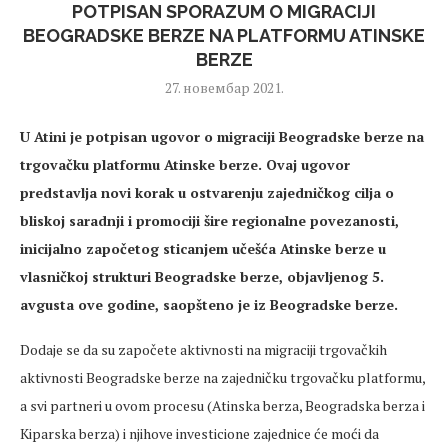
POTPISAN SPORAZUM O MIGRACIJI
BEOGRADSKE BERZE NA PLATFORMU ATINSKE
BERZE
27. новембар 2021.
U Atini je potpisan ugovor o migraciji Beogradske berze na
trgovačku platformu Atinske berze. Ovaj ugovor
predstavlja novi korak u ostvarenju zajedničkog cilja o
bliskoj saradnji i promociji šire regionalne povezanosti,
inicijalno započetog sticanjem učešća Atinske berze u
vlasničkoj strukturi Beogradske berze, objavljenog 5.
avgusta ove godine, saopšteno je iz Beogradske berze.
Dodaje se da su započete aktivnosti na migraciji trgovačkih
aktivnosti Beogradske berze na zajedničku trgovačku platformu,
a svi partneri u ovom procesu (Atinska berza, Beogradska berza i
Kiparska berza) i njihove investicione zajednice će moći da