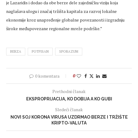
je Lazaridis i dodao da obe berze dele zajedničku viziju koja
naglašava ulogu i značaj tržišta kapitala za razvoj lokalne
ekonomije kroz unapređenje globalne povezanosti i izgradnju
široke međupovezane regionalne mreže podrške.”
BERZA
POTPISAN
SPORAZUM
0 komentara
0
Prethodni članak
EKSPROPRIJACIJA, KO DOBIJA A KO GUBI
Sledeći članak
NOVI SOJ KORONA VIRUSA UZDRMAO BERZE I TRŽIŠTE
KRIPTO-VALUTA