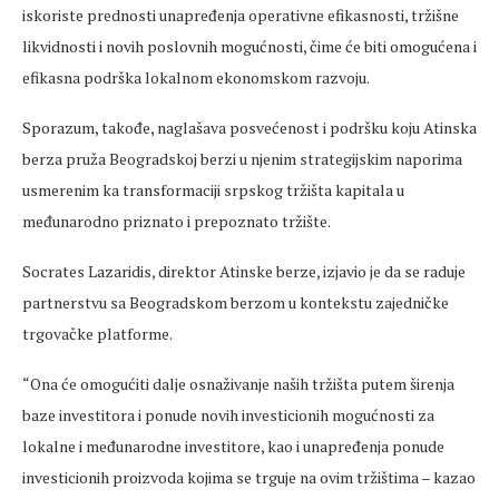
iskoriste prednosti unapređenja operativne efikasnosti, tržišne
likvidnosti i novih poslovnih mogućnosti, čime će biti omogućena i
efikasna podrška lokalnom ekonomskom razvoju.
Sporazum, takođe, naglašava posvećenost i podršku koju Atinska
berza pruža Beogradskoj berzi u njenim strategijskim naporima
usmerenim ka transformaciji srpskog tržišta kapitala u
međunarodno priznato i prepoznato tržište.
Socrates Lazaridis, direktor Atinske berze, izjavio je da se raduje
partnerstvu sa Beogradskom berzom u kontekstu zajedničke
trgovačke platforme.
“Ona će omogućiti dalje osnaživanje naših tržišta putem širenja
baze investitora i ponude novih investicionih mogućnosti za
lokalne i međunarodne investitore, kao i unapređenja ponude
investicionih proizvoda kojima se trguje na ovim tržištima – kazao