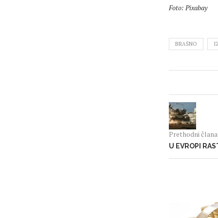
Foto: Pixabay
BRAŠNO
I
Prethodni član
U EVROPI RA