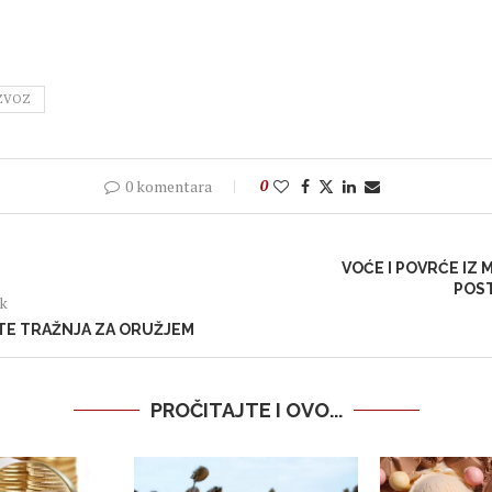
ZVOZ
0 komentara
0
VOĆE I POVRĆE IZ
POS
ak
STE TRAŽNJA ZA ORUŽJEM
PROČITAJTE I OVO...