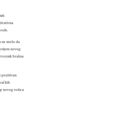
nih
itativna
vode.
a ne može da
 prijem novog
 izvoznik brašna
i pozitivan
ivačkih
up novog roda u