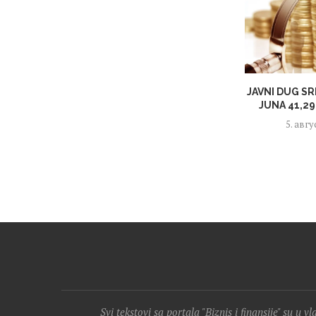
JAVNI DUG SR
JUNA 41,29 
5. авгу
Svi tekstovi sa portala "Biznis i finansije" su u v