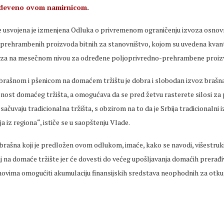
bdeveno ovom namirnicom
.
e usvojena je izmenjena Odluka o privremenom ograničenju izvoza osnov
prehrambenih proizvoda bitnih za stanovništvo, kojom su uvedena kvant
voza na mesečnom nivou za određene poljoprivredno-prehrambene proiz
rašnom i pšenicom na domaćem tržištu je dobra i slobodan izvoz brašn
nost domaćeg tržišta, a omogućava da se pred žetvu rasterete silosi za
 sačuvaju tradicionalna tržišta, s obzirom na to da je Srbija tradicionalni
a iz regiona“, ističe se u saopštenju Vlade.
brašna koji je predložen ovom odlukom, imaće, kako se navodi, višestruk
 na domaće tržište jer će dovesti do većeg upošljavanja domaćih prerađ
inovima omogućiti akumulaciju finansijskih sredstava neophodnih za otk