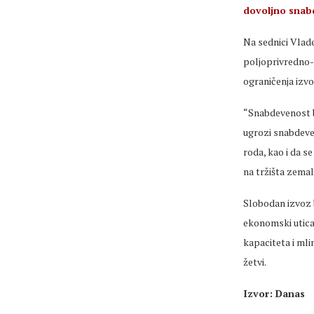
dovoljno sna
Na sednici Vlad
poljoprivredno-
ograničenja iz
“Snabdevenost b
ugrozi snabdeve
roda, kao i da se
na tržišta zemalj
Slobodan izvoz 
ekonomski uticaj
kapaciteta i ml
žetvi.
Izvor: Danas