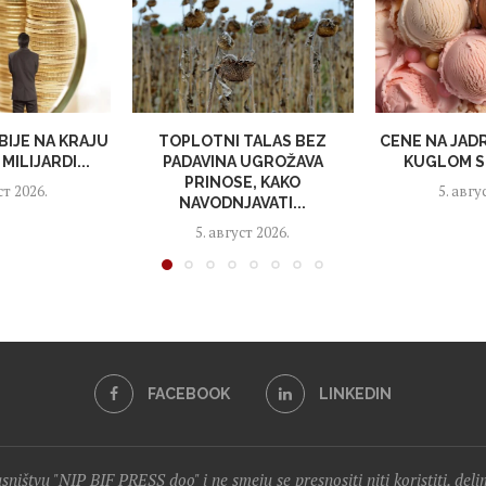
BIJE NA KRAJU
TOPLOTNI TALAS BEZ
CENE NA JAD
MILIJARDI...
PADAVINA UGROŽAVA
KUGLOM S
PRINOSE, KAKO
ст 2026.
5. авгу
NAVODNJAVATI...
5. август 2026.
FACEBOOK
LINKEDIN
lasništvu "NIP BIF PRESS doo" i ne smeju se presnositi niti koristiti, del