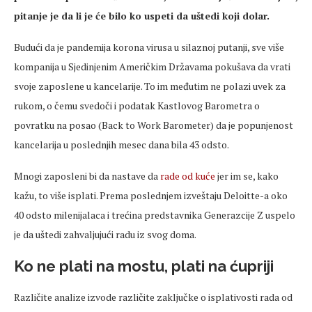
pitanje je da li je će bilo ko uspeti da uštedi koji dolar.
Budući da je pandemija korona virusa u silaznoj putanji, sve više
kompanija u Sjedinjenim Američkim Državama pokušava da vrati
svoje zaposlene u kancelarije. To im međutim ne polazi uvek za
rukom, o čemu svedoči i podatak Kastlovog Barometra o
povratku na posao (Back to Work Barometer) da je popunjenost
kancelarija u poslednjih mesec dana bila 43 odsto.
Mnogi zaposleni bi da nastave da
rade od kuće
jer im se, kako
kažu, to više isplati. Prema poslednjem izveštaju Deloitte-a oko
40 odsto milenijalaca i trećina predstavnika Generazcije Z uspelo
je da uštedi zahvaljujući radu iz svog doma.
Ko ne plati na mostu, plati na ćupriji
Različite analize izvode različite zaključke o isplativosti rada od