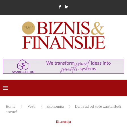
Home
Vesti
Ekonomija
Da li rad od kuće zaista štedi
novac?
Ekonomija