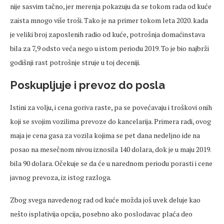
nije sasvim tačno, jer merenja pokazuju da se tokom rada od kuće
zaista mnogo više troši. Tako je na primer tokom leta 2020. kada
je veliki broj zaposlenih radio od kuće, potrošnja domaćinstava
bila za 7,9 odsto veća nego u istom periodu 2019. To je bio najbrži
godišnji rast potrošnje struje u toj deceniji.
Poskupljuje i prevoz do posla
Istini za volju, i cena goriva raste, pa se povećavaju i troškovi onih
koji se svojim vozilima prevoze do kancelarija. Primera radi, ovog
maja je cena gasa za vozila kojima se pet dana nedeljno ide na
posao na mesečnom nivou iznosila 140 dolara, dok je u maju 2019.
bila 90 dolara. Očekuje se da će u narednom periodu porasti i cene
javnog prevoza, iz istog razloga.
Zbog svega navedenog rad od kuće možda još uvek deluje kao
nešto isplativija opcija, posebno ako poslodavac plaća deo