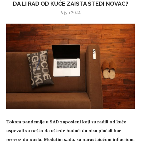
DA LI RAD OD KUĆE ZAISTA ŠTEDI NOVAC?
6. јун 2022.
Tokom pandemije u SAD zaposleni koji su radili od kuće
uspevali su nešto da uštede budući da nisu plaćali bar
prevoz do posla. Međutim sada, sa narastajućom inflacijom,