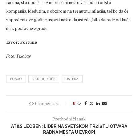
računa, što doduše u Americi čini nešto više od tri odsto
kompanija. Međutim, s obzirom na trenutnu inflaciju, teško da će
zaposleni ove godine uspeti nešto da uštede, bilo da rade od kuće
ili iz poslovne zgrade.
Izvor: Fortune
Foto: Pixabay
POSAO
RAD OD KUĆE
UŠTEDA
0 komentara
0
Prethodni članak
AT&S LEOBEN: LIDER NA SVETSKOM TRŽIŠTU OTVARA
RADNA MESTA U EVROPI