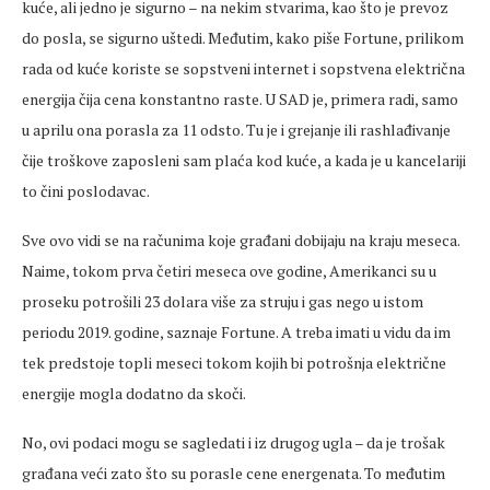
kuće, ali jedno je sigurno – na nekim stvarima, kao što je prevoz
do posla, se sigurno uštedi. Međutim, kako piše Fortune, prilikom
rada od kuće koriste se sopstveni internet i sopstvena električna
energija čija cena konstantno raste. U SAD je, primera radi, samo
u aprilu ona porasla za 11 odsto. Tu je i grejanje ili rashlađivanje
čije troškove zaposleni sam plaća kod kuće, a kada je u kancelariji
to čini poslodavac.
Sve ovo vidi se na računima koje građani dobijaju na kraju meseca.
Naime, tokom prva četiri meseca ove godine, Amerikanci su u
proseku potrošili 23 dolara više za struju i gas nego u istom
periodu 2019. godine, saznaje Fortune. A treba imati u vidu da im
tek predstoje topli meseci tokom kojih bi potrošnja električne
energije mogla dodatno da skoči.
No, ovi podaci mogu se sagledati i iz drugog ugla – da je trošak
građana veći zato što su porasle cene energenata. To međutim