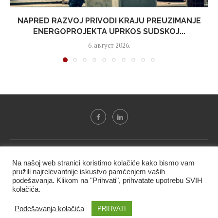
NAPRED RAZVOJ PRIVODI KRAJU PREUZIMANJE
ENERGOPROJEKTA UPRKOS SUDSKOJ...
6. август 2026.
Svi tekstovi sa portala "Biznis i finansije" su u vlasništvu "NIP
Na našoj web stranici koristimo kolačiće kako bismo vam
BIF PRESS doo" i ne smeju se presnositi niti koristiti, delimično
pružili najrelevantnije iskustvo pamćenjem vaših
ni u celosti, bez izričite dozvole kompanije.
podešavanja. Klikom na "Prihvati", prihvatate upotrebu SVIH
kolačića.
@2020 -
Studio triD
Podešavanja kolačića
PRIHVATI