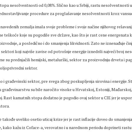
topa nesolventnosti od 0,08%. Slično kao u Srbiji, rastu nesolventnosti u
jednostavljivanje procedure za proglašavanje nesolventnosti kroz vans
 navedenih zemalja imala svoje probleme i svoje načine njihovog rešavanja
e teškoće koje su pogodile sve države, kao što je rast cene energenata k
izvodnje, a posledično i do smanjenja likvidnosti. Zato ne iznenađuje činj
 sektori koji najviše zavise od potrošnje energije iznedrili najveći broj ne
e su prednjačili hemijski, metalurški, sektor za proizvodnju drveta i papi
ljoprivredni sektor.
ao i građevinski sektor, pre svega zbog poskupljenja sirovina i energije. 
 građevinarstvu su bile naročito visoke u Hrvatskoj, Estoniji, Mađarskoj, 
skoj. Rast kamatnih stopa dodatno je pogodio ovaj sektor u CIE jer je uspor
tora.
 takođe uveliko osetio uticaj krize jer je rast inflacije doveo do smanjenj
e, kako kažu iz Coface-a, verovatno i u narednom periodu doprineti rastu