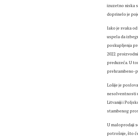
izuzetno niska s
doprinelo je po
Iako je svaka od
uspela da izbegn
poskupljenja pro
2022. proizvodni
preduzeća. U tom
prehrambeno-po
Lošije je poslov
nesolventnosti u
Litvaniji i Polj
stambenog pros
U maloprodaji se
potrošnje, što ć