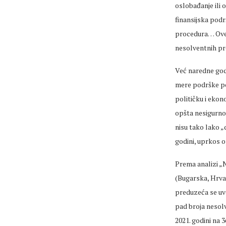
oslobađanje ili 
finansijska podr
procedura… Ove 
nesolventnih pr
Već naredne godi
mere podrške po
političku i ekon
opšta nesigurno
nisu tako lako „
godini, uprkos 
Prema analizi „N
(Bugarska, Hrvat
preduzeća se uve
pad broja nesol
2021. godini na 3