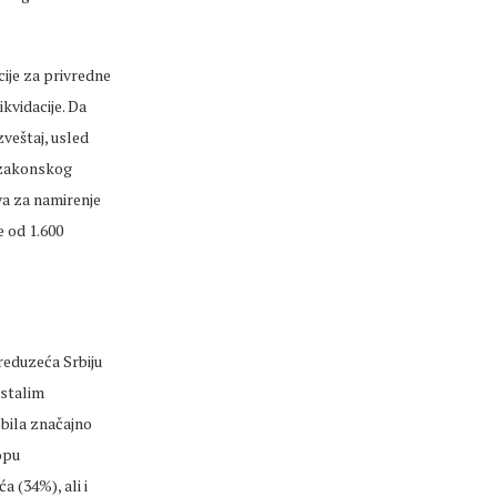
cije za privredne
kvidacije. Da
veštaj, usled
z zakonskog
va za namirenje
e od 1.600
preduzeća Srbiju
ostalim
 bila značajno
opu
a (34%), ali i