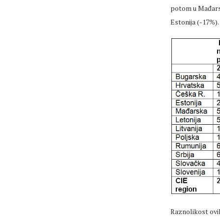
potom u Mađarsko
Estonija (-17%).
Raznolikost ovi