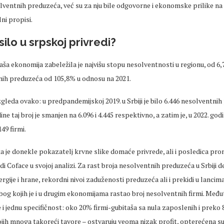
lventnih preduzeća, već su za nju bile odgovorne i ekonomske prilike na 
lni propisi.
ilo u srpskoj privredi?
aša ekonomija zabeležila je najvišu stopu nesolventnosti u regionu, od 6
nih preduzeća od 105,8% u odnosu na 2021.
gleda ovako: u predpandemijskoj 2019. u Srbiji je bilo 6.446 nesolventnih
e taj broj je smanjen na 6.096 i 4.445 respektivno, a zatim je, u 2022. godi
49 firmi.
a je donekle pokazatelj krvne slike domaće privrede, ali i posledica pro
i Coface u svojoj analizi. Za rast broja nesolventnih preduzeća u Srbiji de
rgije i hrane, rekordni nivoi zaduženosti preduzeća ali i prekidi u lancim
bog kojih je i u drugim ekonomijama rastao broj nesolventnih firmi. Međ
e i jednu specifičnost: oko 20% firmi-gubitaša sa nula zaposlenih i preko
jih mnoga takoreći tavore – ostvaruju veoma nizak profit, opterećena su