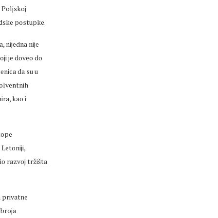
 Poljskoj
udske postupke.
, nijedna nije
oji je doveo do
enica da su u
solventnih
ra, kao i
Stope
Letoniji,
io razvoj tržišta
a privatne
 broja