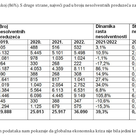
j (86%). S druge strane, najveći pad u broju nesolventnih preduzeća zab
h podataka nam pokazuje da globalna ekonomska kriza nije bila jedini kr