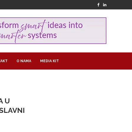
AKT
O NAMA
MEDIA KIT
A U
ESLAVNI