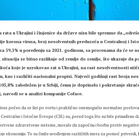
 rata u Ukrajini i činjenice da države nisu bile spremne da „odreš
e korona virusa, broj nesolventnih preduzeća u Centralnoj i Isto
za 39,3% u poređenju sa 2021. godinom, sa procenama da će se n
, situacija se bitno razlikuje od zemlje do zemlje, što ukazuje da 
škoća koje je uzrokovao rat u Ukrajini, na rast nesolventnosti uti
lu, kao i različiti nacionalni propisi. Najveći godišnji rast broja ne
05,8% zabeležen je u Srbiji, čemu je doprinelo i pokretanje skra
mi, navodi se u analizi kompanije Coface.
virus počeo da se širi po svetu i praktično onemogućio normalno poslova
 Centralne i Istočne Evrope (CIE) su, pored toga što su bile prinuđene d
pstvene zdravstvene sisteme, morale da započnu i borbu protiv negativni
je ekonomije. To su činile uvođenjem različitih mera za pomoć privredi, 