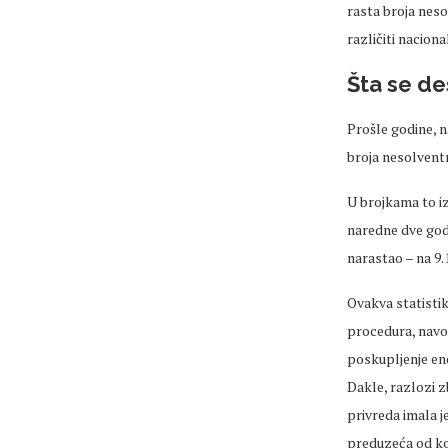
rasta broja neso
različiti naciona
Šta se des
Prošle godine, n
broja nesolvent
U brojkama to iz
naredne dve godin
narastao – na 9.1
Ovakva statistik
procedura, navod
poskupljenje ene
Dakle, razlozi z
privreda imala j
preduzeća od ko