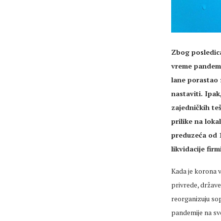
Zbog posledica
vreme pandemij
lane porastao 
nastaviti. Ipak
zajedničkih te
prilike na loka
preduzeća od 1
likvidacije fir
Kada je korona 
privrede, države
reorganizuju so
pandemije na svo