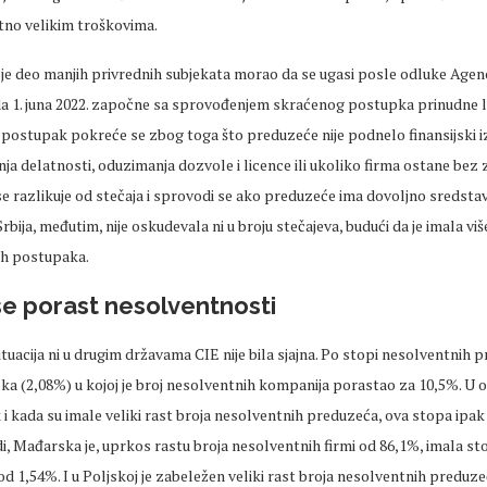
tno velikim troškovima.
 je deo manjih privrednih subjekata morao da se ugasi posle odluke Agen
da 1. juna 2022. započne sa sprovođenjem skraćenog postupka prinudne li
postupak pokreće se zbog toga što preduzeće nije podnelo finansijski iz
ja delatnosti, oduzimanja dozvole i licence ili ukoliko firma ostane be
e razlikuje od stečaja i sprovodi se ako preduzeće ima dovoljno sredsta
rbija, međutim, nije oskudevala ni u broju stečajeva, budući da je imala viš
ih postupaka.
e porast nesolventnosti
ituacija ni u drugim državama CIE nije bila sjajna. Po stopi nesolventnih 
ska (2,08%) u kojoj je broj nesolventnih kompanija porastao za 10,5%. U 
 i kada su imale veliki rast broja nesolventnih preduzeća, ova stopa ipak
di, Mađarska je, uprkos rastu broja nesolventnih firmi od 86,1%, imala st
d 1,54%. I u Poljskoj je zabeležen veliki rast broja nesolventnih preduzeć