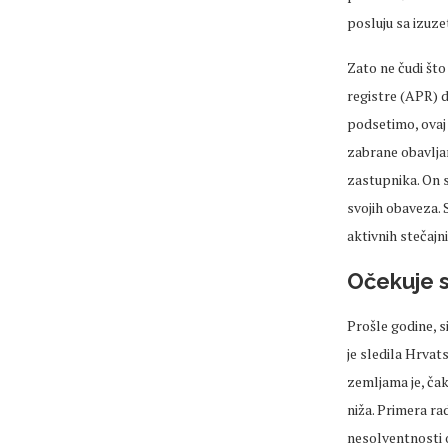
posluju sa izuze
Zato ne čudi što
registre (APR) 
podsetimo, ovaj 
zabrane obavljan
zastupnika. On s
svojih obaveza. S
aktivnih stečajn
Očekuje s
Prošle godine, s
je sledila Hrvat
zemljama je, čak
niža. Primera ra
nesolventnosti o