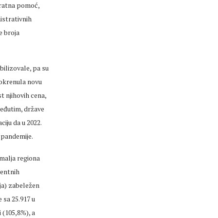
vratna pomoć,
istrativnih
e broja
ilizovale, pa su
pokrenula novu
t njihovih cena,
međutim, države
iju da u 2022.
 pandemije.
malja regiona
ventnih
ija) zabeležen
 sa 25.917 u
i (105,8%), a