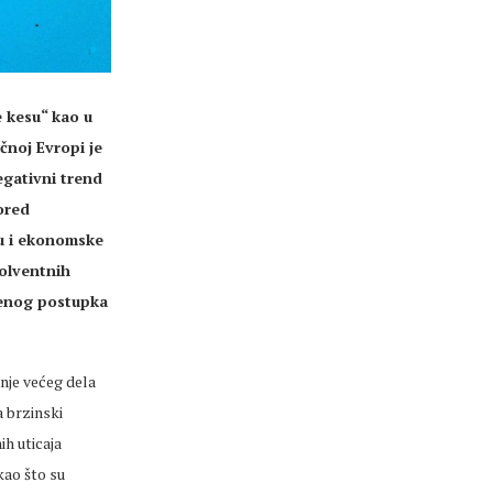
e kesu“ kao u
čnoj Evropi je
egativni trend
pored
ču i ekonomske
solventnih
ćenog postupka
nje većeg dela
a brzinski
h uticaja
kao što su