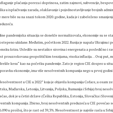
odlaganje plaćanja poreza i doprinosa, zatim zajmovi, subvencije, bespo
ška u isplaćivanju zarada, olakšavanje i pojednostavljivanje brojnih admin
mere bile su na snazi tokom 2020. godine, kada je i zabeleženo smanjenj
eduzeća.
ne pandemijska situacija se donekle normalizovala, ekonomije su se stab
stepeno ukidane. Međutim, početkom 2022. Rusija je napala Ukrajinu i 
omsku krizu. Usledile su nestašice sirovina i energenata a posledično i ras
st prouzrokovana geopolitičkim tenzijama, visoka inflacija… Ovaj put, 
drešile kesu“ kao na početku pandemije. Zato je region CIE dospeo u situac
oporavku ekonomije, ima više nesolventnih kompanija nego u prvoj godini
esolventnost u CIE u 2022” koju je objavila kompanija Coface, u osam ze
ska, Mađarska, Letonija, Litvanija, Poljska, Rumunija i Srbija) broj nesol
ćao, dok je u četiri države (Češka Republika, Estonija, Slovačka i Sloven
ventnih kompanija. Zbirno, broj nesolventnih preduzeća u CIE povećao se
6.090 u prošloj, što je rast od 39,3%. Nesolventnost je najviše rasla u Srbij