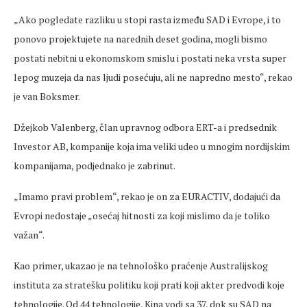
„Ako pogledate razliku u stopi rasta između SAD i Evrope, i to
ponovo projektujete na narednih deset godina, mogli bismo
postati nebitni u ekonomskom smislu i postati neka vrsta super
lepog muzeja da nas ljudi posećuju, ali ne napredno mesto“, rekao
je van Boksmer.
Džejkob Valenberg, član upravnog odbora ERT-a i predsednik
Investor AB, kompanije koja ima veliki udeo u mnogim nordijskim
kompanijama, podjednako je zabrinut.
„Imamo pravi problem“, rekao je on za EURACTIV, dodajući da
Evropi nedostaje „osećaj hitnosti za koji mislimo da je toliko
važan“.
Kao primer, ukazao je na tehnološko praćenje Australijskog
instituta za stratešku politiku koji prati koji akter predvodi koje
tehnologije. Od 44 tehnologije, Kina vodi sa 37, dok su SAD na