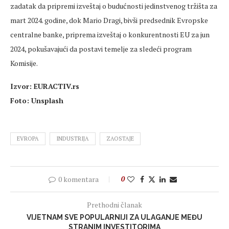
zadatak da pripremi izveštaj o budućnosti jedinstvenog tržišta za
mart 2024. godine, dok Mario Dragi, bivši predsednik Evropske
centralne banke, priprema izveštaj o konkurentnosti EU za jun
2024, pokušavajući da postavi temelje za sledeći program
Komisije.
Izvor: EURACTIV.rs
Foto: Unsplash
EVROPA
INDUSTRIJA
ZAOSTAJE
0 komentara
0
Prethodni članak
VIJETNAM SVE POPULARNIJI ZA ULAGANJE MEĐU
STRANIM INVESTITORIMA