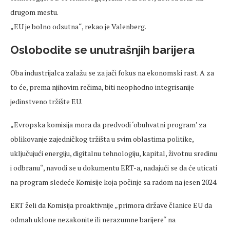
drugom mestu.
„EU je bolno odsutna“, rekao je Valenberg.
Oslobodite se unutrašnjih barijera
Oba industrijalca zalažu se za jači fokus na ekonomski rast. A za
to će, prema njihovim rečima, biti neophodno integrisanije
jedinstveno tržište EU.
„Evropska komisija mora da predvodi ‘obuhvatni program’ za
oblikovanje zajedničkog tržišta u svim oblastima politike,
uključujući energiju, digitalnu tehnologiju, kapital, životnu sredinu
i odbranu“, navodi se u dokumentu ERT-a, nadajući se da će uticati
na program sledeće Komisije koja počinje sa radom na jesen 2024.
ERT želi da Komisija proaktivnije „primora države članice EU da
odmah uklone nezakonite ili nerazumne barijere“ na