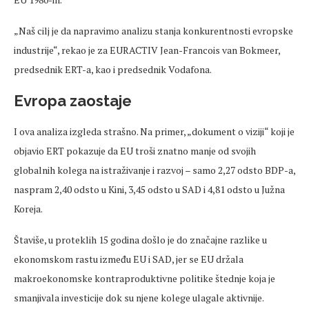
„Naš cilj je da napravimo analizu stanja konkurentnosti evropske
industrije“, rekao je za EURACTIV Jean-Francois van Bokmeer,
predsednik ERT-a, kao i predsednik Vodafona.
Evropa zaostaje
I ova analiza izgleda strašno. Na primer, „dokument o viziji“ koji je
objavio ERT pokazuje da EU troši znatno manje od svojih
globalnih kolega na istraživanje i razvoj – samo 2,27 odsto BDP-a,
naspram 2,40 odsto u Kini, 3,45 odsto u SAD i 4,81 odsto u Južna
Koreja.
Štaviše, u proteklih 15 godina došlo je do značajne razlike u
ekonomskom rastu između EU i SAD, jer se EU držala
makroekonomske kontraproduktivne politike štednje koja je
smanjivala investicije dok su njene kolege ulagale aktivnije.