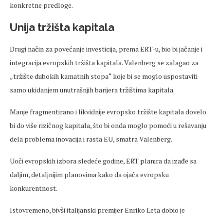
konkretne predloge.
Unija tržišta kapitala
Drugi način za povećanje investicija, prema ERT-u, bio bi jačanje i
integracija evropskih tržišta kapitala. Valenberg se zalagao za
„tržište dubokih kamatnih stopa“ koje bi se moglo uspostaviti
samo ukidanjem unutrašnjih barijera tržištima kapitala.
Manje fragmentirano i likvidnije evropsko tržište kapitala dovelo
bi do više rizičnog kapitala, što bi onda moglo pomoći u rešavanju
dela problema inovacija i rasta EU, smatra Valenberg.
Uoči evropskih izbora sledeće godine, ERT planira da izađe sa
daljim, detaljnijim planovima kako da ojača evropsku
konkurentnost.
Istovremeno, bivši italijanski premijer Enriko Leta dobio je