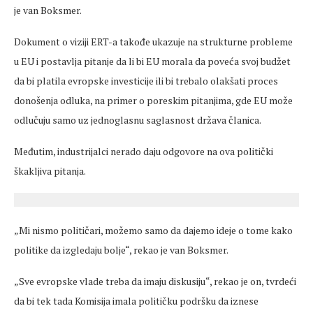
je van Boksmer.
Dokument o viziji ERT-a takođe ukazuje na strukturne probleme
u EU i postavlja pitanje da li bi EU morala da poveća svoj budžet
da bi platila evropske investicije ili bi trebalo olakšati proces
donošenja odluka, na primer o poreskim pitanjima, gde EU može
odlučuju samo uz jednoglasnu saglasnost država članica.
Međutim, industrijalci nerado daju odgovore na ova politički
škakljiva pitanja.
„Mi nismo političari, možemo samo da dajemo ideje o tome kako
politike da izgledaju bolje“, rekao je van Boksmer.
„Sve evropske vlade treba da imaju diskusiju“, rekao je on, tvrdeći
da bi tek tada Komisija imala političku podršku da iznese