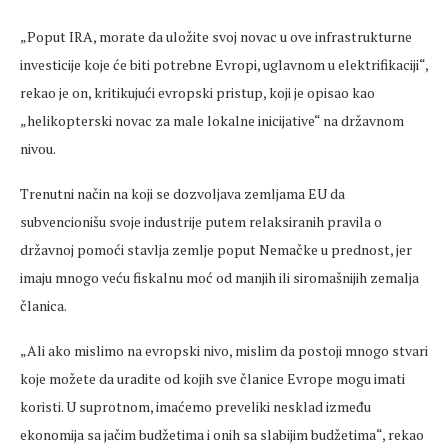
„Poput IRA, morate da uložite svoj novac u ove infrastrukturne
investicije koje će biti potrebne Evropi, uglavnom u elektrifikaciji“,
rekao je on, kritikujući evropski pristup, koji je opisao kao
„helikopterski novac za male lokalne inicijative“ na državnom
nivou.
Trenutni način na koji se dozvoljava zemljama EU da
subvencionišu svoje industrije putem relaksiranih pravila o
državnoj pomoći stavlja zemlje poput Nemačke u prednost, jer
imaju mnogo veću fiskalnu moć od manjih ili siromašnijih zemalja
članica.
„Ali ako mislimo na evropski nivo, mislim da postoji mnogo stvari
koje možete da uradite od kojih sve članice Evrope mogu imati
koristi. U suprotnom, imaćemo preveliki nesklad između
ekonomija sa jačim budžetima i onih sa slabijim budžetima“, rekao