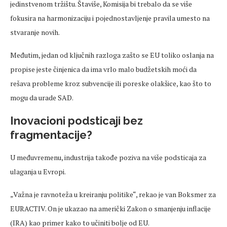
jedinstvenom tržištu. Štaviše, Komisija bi trebalo da se više
fokusira na harmonizaciju i pojednostavljenje pravila umesto na
stvaranje novih.
Međutim, jedan od ključnih razloga zašto se EU toliko oslanja na
propise jeste činjenica da ima vrlo malo budžetskih moći da
rešava probleme kroz subvencije ili poreske olakšice, kao što to
mogu da urade SAD.
Inovacioni podsticaji bez
fragmentacije?
U međuvremenu, industrija takođe poziva na više podsticaja za
ulaganja u Evropi.
„Važna je ravnoteža u kreiranju politike“, rekao je van Boksmer za
EURACTIV. On je ukazao na američki Zakon o smanjenju inflacije
(IRA) kao primer kako to učiniti bolje od EU.