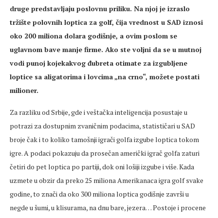
druge predstavljaju poslovnu priliku. Na njoj je izraslo
tržište polovnih loptica za golf, čija vrednost u SAD iznosi
oko 200 miliona dolara godišnje, a ovim poslom se
uglavnom bave manje firme. Ako ste voljni da se u mutnoj
vodi punoj kojekakvog đubreta otimate za izgubljene
loptice sa aligatorima i lovcima „na crno“, možete postati
milioner.
Za razliku od Srbije, gde i veštačka inteligencija posustaje u
potrazi za dostupnim zvaničnim podacima, statističari u SAD
broje čak i to koliko tamošnji igrači golfa izgube loptica tokom
igre. A podaci pokazuju da prosečan američki igrač golfa zaturi
četiri do pet loptica po partiji, dok oni lošiji izgube i više. Kada
uzmete u obzir da preko 25 miliona Amerikanaca igra golf svake
godine, to znači da oko 300 miliona loptica godišnje završi u
negde u šumi, u klisurama, na dnu bare, jezera… Postoje i procene