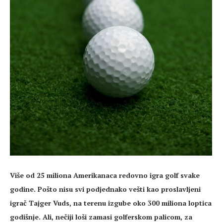
Više od 25 miliona Amerikanaca redovno igra golf svake
godine. Pošto nisu svi podjednako vešti kao proslavljeni
igrač Tajger Vuds, na terenu izgube oko 300 miliona loptica
godišnje. Ali, nečiji loši zamasi golferskom palicom, za