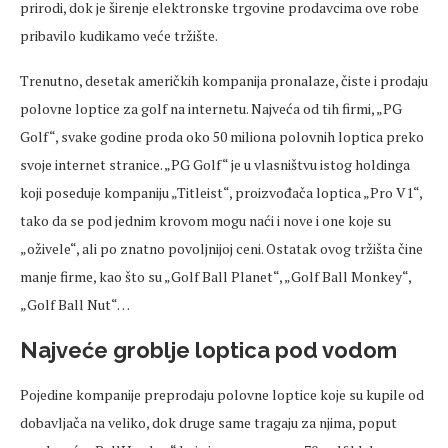
prirodi, dok je širenje elektronske trgovine prodavcima ove robe
pribavilo kudikamo veće tržište.
Trenutno, desetak američkih kompanija pronalaze, čiste i prodaju
polovne loptice za golf na internetu. Najveća od tih firmi, „PG
Golf“, svake godine proda oko 50 miliona polovnih loptica preko
svoje internet stranice. „PG Golf“ je u vlasništvu istog holdinga
koji poseduje kompaniju „Titleist“, proizvođača loptica „Pro V1“,
tako da se pod jednim krovom mogu naći i nove i one koje su
„oživele“, ali po znatno povoljnijoj ceni. Ostatak ovog tržišta čine
manje firme, kao što su „Golf Ball Planet“, „Golf Ball Monkey“,
„Golf Ball Nut“…
Najveće groblje loptica pod vodom
Pojedine kompanije preprodaju polovne loptice koje su kupile od
dobavljača na veliko, dok druge same tragaju za njima, poput