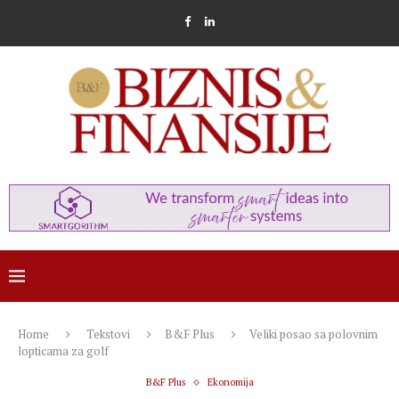
Home
Tekstovi
B&F Plus
Veliki posao sa polovnim
lopticama za golf
B&F Plus
Ekonomija