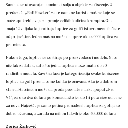
Sanduci se utovaruju u kamione i šalju u objekte za čišćenje. U
preduzeću „BallHawker“ za te namene koriste mašine koje se
inače upotrebljavaju za pranje velikih količina krompira. One
imaju 12 valjaka koji rotiraju loptice za golf i istovremeno ih čiste
od prljavštine. Jedna mašina može da opere oko 4.000 loptica za
pet minuta.
Nakon toga, loptice se sortiraju po proizvođaču i modelu. Ni to
nije lak zadatak, zato što jedna loptica može imati i do 20
različitih modela. Završna faza je kategorizacija svake korišćene
loptice za golf prema tome koliko je očuvana. Ako je u dobrom
stanju, Hatčinson može da proda poznate marke, poput „Pro
V1“, za oko dva dolara po komadu, što je i do tri puta niže od cene
za nove. Najčešće je samo petina pronađenih loptica za golf jako
dobro očuvana, a zarada na milion takvih je oko 400.000 dolara.
Zorica Žarković