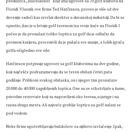
preduzeća „BallHawker“ koje ima ugovore sa 70 golf klubova na
Floridi. Vlasnik ove firme Ted Hatčinson, proveo je više od dve
decenije radeći kao izvršni direktor u duvanskoj industriji. Da bi se
opustio, išao je u šetnju golf terenom iza svoje kuće na Floridi. I
počeo je da pronalazi toliko loptica za golf da je odlučio da
promeni karijeru, procenivši da je pušača sve manje, a loših igrača
golfa očigledno sve više.
Hatčinson potpisuje ugovore sa golf klubovima na dve godine,
koji najčešće podrazumevaju da se teren obilazi četiri puta
godišnje. Prilikom svakog obilaska, on i njegov tim pronalaze
20.000 do 40.000 zagubljenih loptica. One su se otkotrljale u šume,
prirodne rezervate koji su napravljeni oko terena, u jaruge i na
razna druga mesta. Ali najveće groblje loptica za golf nalazi se
pod vodom.
Neke firme upotrebljavaju buldožere za njihovo izvlačenje. Ipak,