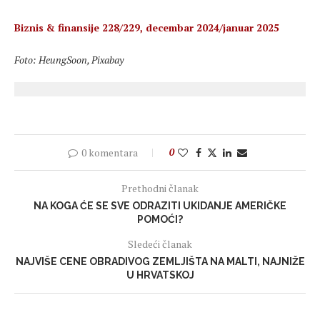
Biznis & finansije 228/229, decembar 2024/januar 2025
Foto: HeungSoon, Pixabay
0 komentara
0
Prethodni članak
NA KOGA ĆE SE SVE ODRAZITI UKIDANJE AMERIČKE
POMOĆI?
Sledeći članak
NAJVIŠE CENE OBRADIVOG ZEMLJIŠTA NA MALTI, NAJNIŽE
U HRVATSKOJ