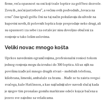
firme, veća opasnost su oni koji traže loptice za golf bez dozvole.
Zovu ih „noćni jastrebovi“, a većinu ovih podvodnih „lovaca na
crno“ čine igrači golfa. Oni na taj način pokušavaju da uštede na
kupovini novih, ili polovnih loptica koje preprodaje neko drugi, ali
su opasnost i za sebe i za ostale jer nisu dovoljno obučeni za
ronjenje u tako lošim uslovima.
Veliki novac mnogo košta
Uprkos navedenim ograničenjima, profesionalni ronioci tokom
jednog ronjenja mogu da izvuku i do 300 loptica. Ali uz njih na
površinu izađe još mnogo drugih stvari – mobilnih telefona,
kišobrana, limenki, ambalaže za hranu… Nađe se tu zaista svega i
svačega, kaže Hatčinson, a kao najčudniji ulov navodi slučaj kada
je njegov tim pronašao gomilu markirane odeće koja je bačena u
jezero sve zajedno sa vešalicama.