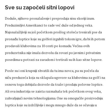
Sve su započeli sitni lopovi
Doduše, njihovo pronalaženje i preprodaja nisu skoriji izum.
Preduzimljivi Amerikanci to rade već duže od jednog veka.
Najsnalažljiviji su još početkom prošlog stoleća trenirali pse da
pronađu loptice koje su golferi izgubili tokom igre, da bi ih potom
prodavali klubovima za 10 centi po komadu. Većina ovih
preduzetnika nije imala dozvolu da rovari po javnim i privatnim
posedima u potrazi za zaradom i tretirali su ih kao sitne lopove.
Posle su i oni krupniji shvatili da tu ima novca, pa su počela da
niču preduzeća koja su sklapala ugovore sa klubovima za golf i na
osnovu toga dobijala dozvole da traže i prodaju polovne loptice.
Ali ova industrija se zaista razmahala tek početkom ovog veka,
zahvaljujući novim tehnologijama. One su omogućile proizvodnju
loptica koje su izdržljivije i mogu mnogo duže da se očuvaju u