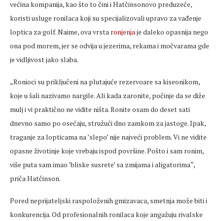
većina kompanija, kao što to čini i Hatčinsonovo preduzeće,
koristi usluge ronilaca koji su specijalizovali upravo za vađenje
loptica za golf. Naime, ova vrsta
ronjenja
je daleko opasnija nego
ona pod morem, jer se odvija u jezerima, rekama i močvarama gde
je vidljivost jako slaba.
„Ronioci su priključeni na plutajuće rezervoare sa kiseonikom,
koje u šali nazivamo nargile. Ali kada zaronite, počinje da se diže
mulj i vi praktično ne vidite ništa. Ronite osam do deset sati
dnevno samo po osećaju, stružući dno zamkom za jastoge. Ipak,
traganje za lopticama na ’slepo’ nije najveći problem. Vi ne vidite
opasne životinje koje vrebaju ispod površine. Pošto i sam ronim,
više puta sam imao ’bliske susrete’ sa zmijama i aligatorima“,
priča Hatčinson.
Pored neprijateljski raspoloženih gmizavaca, smetnja može biti i
konkurencija. Od profesionalnih ronilaca koje angažuju rivalske