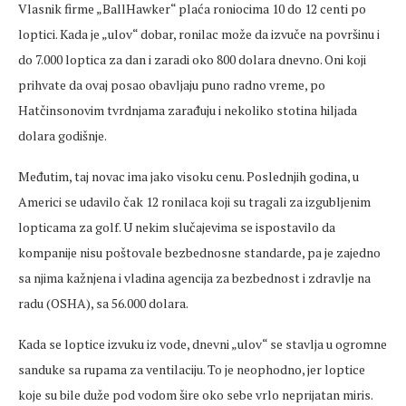
Vlasnik firme „BallHawker“ plaća roniocima 10 do 12 centi po
loptici. Kada je „ulov“ dobar, ronilac može da izvuče na površinu i
do 7.000 loptica za dan i zaradi oko 800 dolara dnevno. Oni koji
prihvate da ovaj posao obavljaju puno radno vreme, po
Hatčinsonovim tvrdnjama zarađuju i nekoliko stotina hiljada
dolara godišnje.
Međutim, taj novac ima jako visoku cenu. Poslednjih godina, u
Americi se udavilo čak 12 ronilaca koji su tragali za izgubljenim
lopticama za golf. U nekim slučajevima se ispostavilo da
kompanije nisu poštovale bezbednosne standarde, pa je zajedno
sa njima kažnjena i vladina agencija za bezbednost i zdravlje na
radu (OSHA), sa 56.000 dolara.
Kada se loptice izvuku iz vode, dnevni „ulov“ se stavlja u ogromne
sanduke sa rupama za ventilaciju. To je neophodno, jer loptice
koje su bile duže pod vodom šire oko sebe vrlo neprijatan miris.