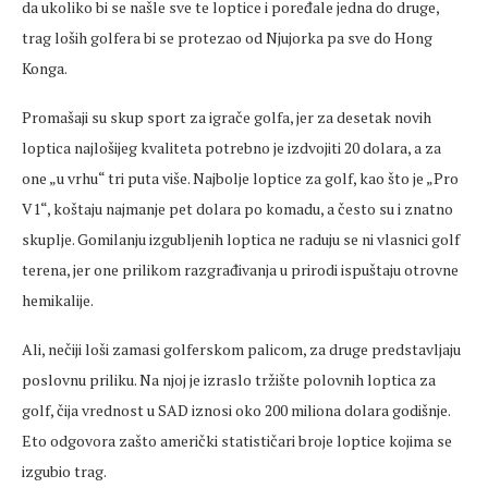
da ukoliko bi se našle sve te loptice i poređale jedna do druge,
trag loših golfera bi se protezao od Njujorka pa sve do Hong
Konga.
Promašaji su skup sport za igrače golfa, jer za desetak novih
loptica najlošijeg kvaliteta potrebno je izdvojiti 20 dolara, a za
one „u vrhu“ tri puta više. Najbolje loptice za golf, kao što je „Pro
V1“, koštaju najmanje pet dolara po komadu, a često su i znatno
skuplje. Gomilanju izgubljenih loptica ne raduju se ni vlasnici golf
terena, jer one prilikom razgrađivanja u prirodi ispuštaju otrovne
hemikalije.
Ali, nečiji loši zamasi golferskom palicom, za druge predstavljaju
poslovnu priliku. Na njoj je izraslo tržište polovnih loptica za
golf, čija vrednost u SAD iznosi oko 200 miliona dolara godišnje.
Eto odgovora zašto američki statističari broje loptice kojima se
izgubio trag.