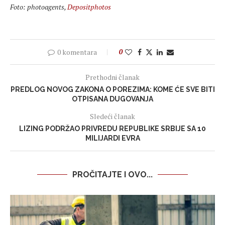
Foto: photoagents,
Depositphotos
0 komentara
0
Prethodni članak
PREDLOG NOVOG ZAKONA O POREZIMA: KOME ĆE SVE BITI
OTPISANA DUGOVANJA
Sledeći članak
LIZING PODRŽAO PRIVREDU REPUBLIKE SRBIJE SA 10
MILIJARDI EVRA
PROČITAJTE I OVO...