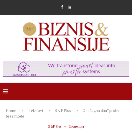
Home
Tekstovi
B&F Plus
Odeća „na dan“ protiv
brze mode
B&F Plus
Ekonomija