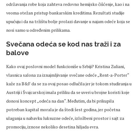
održavanja robe koja zahteva redovno hemijsko čišćenje, kao i na
veoma otežan pristup bankarskim kreditima. Rezultati studije
upućuju i da na tržištu bolje prolazi davanje u najam odeće koja se
nosi samo u određenim prilikama.
Svečana odeća se kod nas traži i za
balove
Kako ovaj poslovni model funkcioniše u Srbiji? Kristina Zuliani,
vlasnica salona za iznajmljivanje svečane odeće „Rent-a-Porter“
kaže za B&F da se za ovaj posao odlučila jer je tokom studiranja u
Austriji i Švajcarskoj imala priliku da se uveri u brojne koristi koje
donosi koncept „odeća na dan“. Međutim, da bi prikupila
potreban kapital morala je da štedi šest godina, jer početna
ulaganja u nabavku luksuzne odeće, izložbeni prostor i sajt za
promociju, iznose nekoliko desetina hiljada evra.