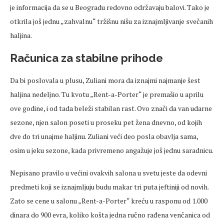
je informacija da se u Beogradu redovno održavaju balovi. Tako je
otkrila još jednu „zahvalnu“ tržišnu nišu za iznajmljivanje svečanih
haljina.
Računica za stabilne prihode
Da bi poslovala u plusu, Zuliani mora da iznajmi najmanje šest
haljina nedeljno. Tu kvotu „Rent-a-Porter“ je premašio u aprilu
ove godine, i od tada beleži stabilan rast. Ovo znači da van udarne
sezone, njen salon poseti u proseku pet žena dnevno, od kojih
dve do tri unajme haljinu. Zuliani veći deo posla obavlja sama,
osim u jeku sezone, kada privremeno angažuje još jednu saradnicu.
Nepisano pravilo u većini ovakvih salona u svetu jeste da odevni
predmeti koji se iznajmljuju budu makar tri puta jeftiniji od novih.
Zato se cene u salonu „Rent-a-Porter“ kreću u rasponu od 1.000
dinara do 900 evra, koliko košta jedna ručno rađena venčanica od