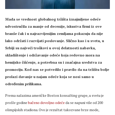
Mada se vrednost globalnog tržišta iznajmljene odeće
udvostručila za manje od decenije, iskustva firmi iz ove
branše čak i u najrazvijenijim zemljama pokazuju da nije
lako održati i razvijati poslovanje. Slično kao i u svetu, u
Srbiji su najveći troškovi u ovoj delatnosti nabavka,
skladištenje i održavanje odeće koja redovno mora na
hemijsko čišćenje, a potrebna su i značajna sredstva za
promociju. Kod nas se potvrdilo i pravilo da na tržištu bolje
prolazi davanje u najam odeće koja se nosi samo u
određenim prilikama.
Prema nalazima američke Boston konsalting grupe, u svetu je
prošle godine
bačeno dovoljno odeće
da se napuni više od 200
olimpijskih stadiona. Ovo je rezultat takozvane brze mode,