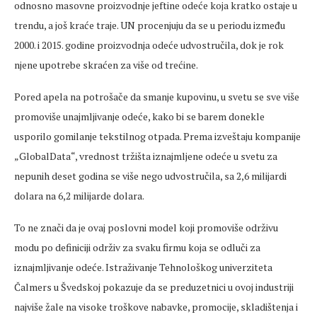
odnosno masovne proizvodnje jeftine odeće koja kratko ostaje u
trendu, a još kraće traje. UN procenjuju da se u periodu između
2000. i 2015. godine proizvodnja odeće udvostručila, dok je rok
njene upotrebe skraćen za više od trećine.
Pored apela na potrošače da smanje kupovinu, u svetu se sve više
promoviše unajmljivanje odeće, kako bi se barem donekle
usporilo gomilanje tekstilnog otpada. Prema izveštaju kompanije
„GlobalData“, vrednost tržišta iznajmljene odeće u svetu za
nepunih deset godina se više nego udvostručila, sa 2,6 milijardi
dolara na 6,2 milijarde dolara.
To ne znači da je ovaj poslovni model koji promoviše održivu
modu po definiciji održiv za svaku firmu koja se odluči za
iznajmljivanje odeće. Istraživanje Tehnološkog univerziteta
Čalmers u Švedskoj pokazuje da se preduzetnici u ovoj industriji
najviše žale na visoke troškove nabavke, promocije, skladištenja i