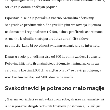
od koga je dobila značajan popust.
Ispostavilo se da je potražnja znatno premašila očekivanja
beogradske preduzetnice. Zbog velikog interesovanja klijenata
na domaćem i regionalnom tržištu, osim u proširenje asortimana,
Armenko je uložila značajna sredstva u različite vidove
promocije, kako bi pojednostavila naručivanje preko interneta.
Danas u svojoj ponudi ima više od 900 kostima za decu i odrasle.
Polovina klijenata ih unajmljuje, pri čemu je minimalna cena za
celokupni kostim 2.000 dinara. „Party Box“ se bavi i prodajom, a
novi kostimi koštaju od 6.000 dinara pa naviše.
Svakodnevici je potrebno malo magije
„Naši najveći izdaci su nabavka i uvoz robe, ali nisu zanemarljivi ni
iznosi poreza i drugih redovnih troškova poslovanja, uključujući