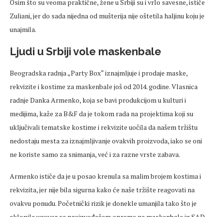
Osim što su veoma praktične, žene u Srbiji su i vrlo savesne, ističe
Zuliani, jer do sada nijedna od mušterija nije oštetila haljinu koju je
unajmila.
Ljudi u Srbiji vole maskenbale
Beogradska radnja „Party Box“ iznajmljuje i prodaje maske,
rekvizite i kostime za maskenbale još od 2014. godine. Vlasnica
radnje Danka Armenko, koja se bavi produkcijom u kulturi i
medijima, kaže za B&F da je tokom rada na projektima koji su
uključivali tematske kostime i rekvizite uočila da našem tržištu
nedostaju mesta za iznajmljivanje ovakvih proizvoda, iako se oni
ne koriste samo za snimanja, već i za razne vrste zabava.
Armenko ističe da je u posao krenula sa malim brojem kostima i
rekvizita, jer nije bila sigurna kako će naše tržište reagovati na
ovakvu ponudu. Početnički rizik je donekle umanjila tako što je
sklopila ugovor sa proizvođačem opreme za maskenbale iz SAD,