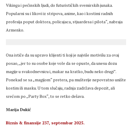
Vikinga i pećinskih ljudi, do futurističkih svemirskih junaka.
Popularni su i likovi iz stripova, anime, kao i kostimi radnih
profesija poput doktora, policajaca, stjuardesa i pilota“, nabraja
Armenko.
Ona ističe da su upravo klijenti ti koji je najviše motivišu za ovaj
posao, „jer to su osobe koje vole da se opuste, da unesu dozu
magije u svakodnevnicu i, makar na kratko, budu neko drugi”.
Ponekad se sa „magijom“ pretera, pa mušterije nepovratno unište
kostim ili masku. U tom slučaju, radnja zadržava depozit, ali
srećom po „Party Box“, to se retko dešava.
Marija Dukić
Biznis & finansije 237, septembar 2025.