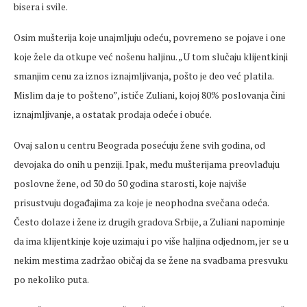
bisera i svile.
Osim mušterija koje unajmljuju odeću, povremeno se pojave i one
koje žele da otkupe već nošenu haljinu. „U tom slučaju klijentkinji
smanjim cenu za iznos iznajmljivanja, pošto je deo već platila.
Mislim da je to pošteno”, ističe Zuliani, kojoj 80% poslovanja čini
iznajmljivanje, a ostatak prodaja odeće i obuće.
Ovaj salon u centru Beograda posećuju žene svih godina, od
devojaka do onih u penziji. Ipak, među mušterijama preovlađuju
poslovne žene, od 30 do 50 godina starosti, koje najviše
prisustvuju događajima za koje je neophodna svečana odeća.
Često dolaze i žene iz drugih gradova Srbije, a Zuliani napominje
da ima klijentkinje koje uzimaju i po više haljina odjednom, jer se u
nekim mestima zadržao običaj da se žene na svadbama presvuku
po nekoliko puta.