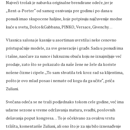
Najveći trošak je nabavka originalne brendirane odeće, jer je
„Rent-a-Porter“ od samog osnivanja pre godinu i po dana u
ponudi imao skupocene haljine, koje potpisuju najčuvenije modne
kuće u svetu, Dolce&Gabbana, PINKO, Versace, Givenchy…
Vlasnica salona je kasnije u asortiman uvrstila i neke cenovno
pristupačnije modele, za sve generacije i građe. Sada u ponudi ima
i tašne, naočare za sunce i luksuznu obuću koju ne iznajmljuje već
prodaje, zato što se pokazalo da naše žene ne žele da koriste
nošene čizme i cipele. „To sam shvatila tek kroz rad sa klijentima,
pošto je ovo mlad posao i nemate od koga da ga učite“, priča
Zuliani.
Svečana odeća se ne traži podjednako tokom cele godine, već ima
udarne sezone u vreme održavanja matura, svadbi, poslovnih
dešavanja poput kongresa… To je očekivano za ovakvu vrstu
tržišta, komentariše Zuliani, ali ono što je za nju bilo iznenađenje