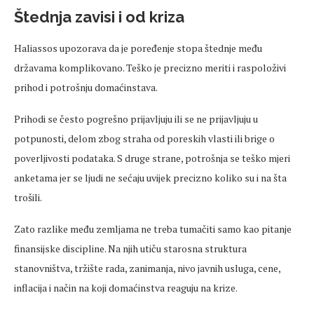
Štednja zavisi i od kriza
Haliassos upozorava da je poređenje stopa štednje među
državama komplikovano. Teško je precizno meriti i raspoloživi
prihod i potrošnju domaćinstava.
Prihodi se često pogrešno prijavljuju ili se ne prijavljuju u
potpunosti, delom zbog straha od poreskih vlasti ili brige o
poverljivosti podataka. S druge strane, potrošnja se teško mjeri
anketama jer se ljudi ne sećaju uvijek precizno koliko su i na šta
trošili.
Zato razlike među zemljama ne treba tumačiti samo kao pitanje
finansijske discipline. Na njih utiču starosna struktura
stanovništva, tržište rada, zanimanja, nivo javnih usluga, cene,
inflacija i način na koji domaćinstva reaguju na krize.