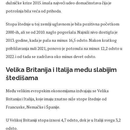
dužničke krize 2015. imala najveći udeo domaćinstava čija je
potrošnja bila veća od prihoda.
Stopa štednje u toj zemlji uglavnom je bila pozitivna početkom
2000-ih, ali se od 2010. naglo pogoršala. Najniži nivo dostigla je
2013. godine, kada je pala na minus 16,5 odsto. Nakon kratkog
približavanja nuli 2021, ponovo je potonula na minus 12,2 odsto u
2022. i od tada se zadržava oko minus devet odsto.
Velika Britanija i Italija među slabijim
štedišama
Među velikim evropskim ekonomijama izdvajaju se Velika
Britanija i Italija, koje imaju znatno niže stope štednje od
Francuske, Nemačke i Španije.
U Velikoj Britaniji stopa iznosi 4,7 odsto, dok je u Italiji svega 3,2
odsto.