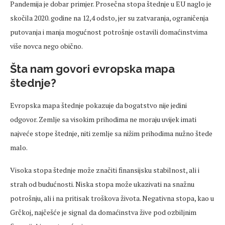
Pandemija je dobar primjer. Prosečna stopa štednje u EU naglo je
skočila 2020. godine na 12,4 odsto, jer su zatvaranja, ograničenja
putovanja i manja mogućnost potrošnje ostavili domaćinstvima
više novca nego obično.
Šta nam govori evropska mapa
štednje?
Evropska mapa štednje pokazuje da bogatstvo nije jedini
odgovor. Zemlje sa visokim prihodima ne moraju uvijek imati
najveće stope štednje, niti zemlje sa nižim prihodima nužno štede
malo.
Visoka stopa štednje može značiti finansijsku stabilnost, ali i
strah od budućnosti. Niska stopa može ukazivati na snažnu
potrošnju, ali i na pritisak troškova života. Negativna stopa, kao u
Grčkoj, najčešće je signal da domaćinstva žive pod ozbiljnim