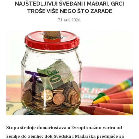
NAJŠTEDLJIVIJI ŠVEĐANI I MAĐARI, GRCI
TROŠE VIŠE NEGO ŠTO ZARADE
31. мај 2026.
Stopa štednje domaćinstava u Evropi snažno varira od
zemlje do zemlje: dok Švedska i Mađarska prednjače sa