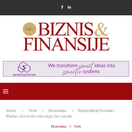
Home
Vesti
Ekonomija
Najštedljiviji Šveđani i
Mađari, Grci troše više nego što zarade
Ekonomija
Vesti