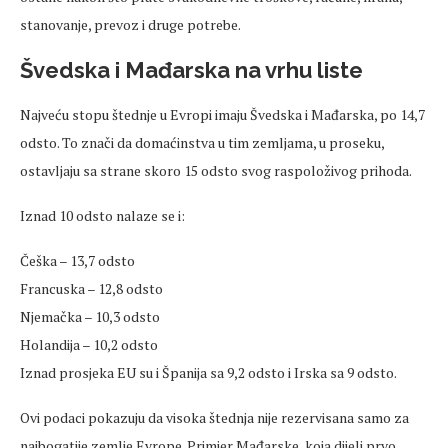
stanovanje, prevoz i druge potrebe.
Švedska i Mađarska na vrhu liste
Najveću stopu štednje u Evropi imaju Švedska i Mađarska, po 14,7
odsto. To znači da domaćinstva u tim zemljama, u proseku,
ostavljaju sa strane skoro 15 odsto svog raspoloživog prihoda.
Iznad 10 odsto nalaze se i:
Češka – 13,7 odsto
Francuska – 12,8 odsto
Njemačka – 10,3 odsto
Holandija – 10,2 odsto
Iznad prosjeka EU su i Španija sa 9,2 odsto i Irska sa 9 odsto.
Ovi podaci pokazuju da visoka štednja nije rezervisana samo za
najbogatije zemlje Evrope. Primjer Mađarske, koja dijeli prvo