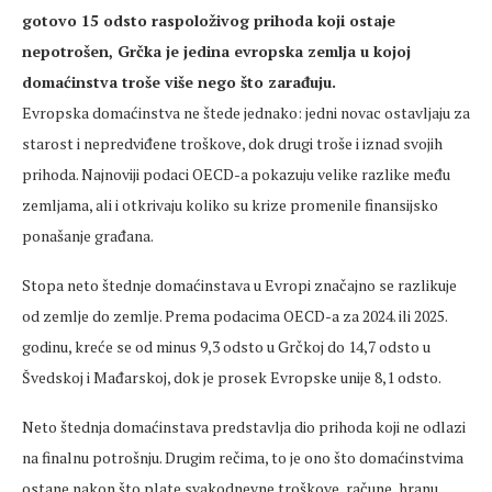
gotovo 15 odsto raspoloživog prihoda koji ostaje
nepotrošen, Grčka je jedina evropska zemlja u kojoj
domaćinstva troše više nego što zarađuju.
Evropska domaćinstva ne štede jednako: jedni novac ostavljaju za
starost i nepredviđene troškove, dok drugi troše i iznad svojih
prihoda. Najnoviji podaci OECD-a pokazuju velike razlike među
zemljama, ali i otkrivaju koliko su krize promenile finansijsko
ponašanje građana.
Stopa neto štednje domaćinstava u Evropi značajno se razlikuje
od zemlje do zemlje. Prema podacima OECD-a za 2024. ili 2025.
godinu, kreće se od minus 9,3 odsto u Grčkoj do 14,7 odsto u
Švedskoj i Mađarskoj, dok je prosek Evropske unije 8,1 odsto.
Neto štednja domaćinstava predstavlja dio prihoda koji ne odlazi
na finalnu potrošnju. Drugim rečima, to je ono što domaćinstvima
ostane nakon što plate svakodnevne troškove, račune, hranu,