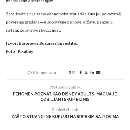
finansijskim opterećenjem.
Zato štednja nije samo ekonomska statistika. Ona je i pokazatelj
poverenja građana — u sopstvene prihode, državu, penzioni
sistem, zdravstvo i budućnost.
Izvor: Euronews Business/Investitor
Foto: Pixabay
0 komentara
0
Prethodni članak
FENOMEN POZNAT KAO DISNEY ADULTS: MAGIJA JE
OZBILJAN I SKUP BIZNIS
Sledeći članak
ZAŠTO STRANCI NE KUPUJU NA SRPSKIM SAJTOVIMA