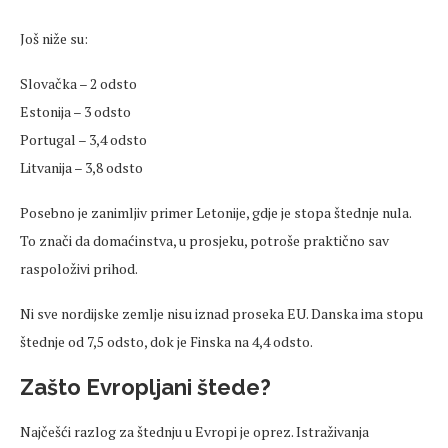
Još niže su:
Slovačka – 2 odsto
Estonija – 3 odsto
Portugal – 3,4 odsto
Litvanija – 3,8 odsto
Posebno je zanimljiv primer Letonije, gdje je stopa štednje nula.
To znači da domaćinstva, u prosjeku, potroše praktično sav
raspoloživi prihod.
Ni sve nordijske zemlje nisu iznad proseka EU. Danska ima stopu
štednje od 7,5 odsto, dok je Finska na 4,4 odsto.
Zašto Evropljani štede?
Najčešći razlog za štednju u Evropi je oprez. Istraživanja