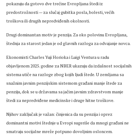
pokazuju da gotovo dve trećine Evropljana štedi iz
predostrožnosti — za slučaj gubitka posla, bolesti, većih
troškova ili drugih nepredviđenih okolnosti.
Drugi dominantan motiv je penzija. Za oko polovinu Evropljana,
štednja za starost jedan je od glavnih razloga za odvajanje novca.
Ekonomisti Charles Yuji Horioka i Luigi Ventura u radu
objavljenom 2025. godine za NBER ukazuju da izdašnost socijalnih
sistema utiče na razloge zbog kojih ljudi štede. U zemljama sa
snažnim javnim penzijskim sistemom građani manje štede za
penziju, dok se u državama sa jačim javnim zdravstvom manje
štedi za nepredviđene medicinske i druge hitne troškove.
Njihov zaključak je važan: činjenica da su penzija i oprez
dominantni motivi štednje u Evropi sugeriše da mnogi građani ne
smatraju socijalne mreže potpuno dovoljnim osloncem.