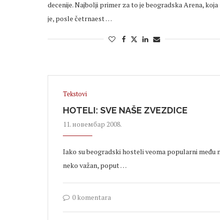
decenije. Najbolji primer za to je beogradska Arena, koja
je, posle četrnaest …
Tekstovi
HOTELI: SVE NAŠE ZVEZDICE
11. новембар 2008.
Iako su beogradski hosteli veoma popularni među ml
neko važan, poput …
0 komentara