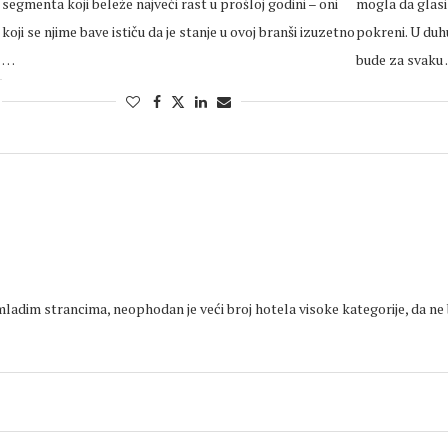
segmenta koji beleže najveći rast u prošloj godini – oni
mogla da glasi
koji se njime bave ističu da je stanje u ovoj branši izuzetno
pokreni. U duh
…
bude za svaku
adim strancima, neophodan je veći broj hotela visoke kategorije, da ne