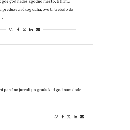
: gde god nađeš zgodno mesto, ti firmu
u preduzetničkog duha, ovo bi trebalo da
 …
 bi panično jurcali po gradu kad god nam dođe