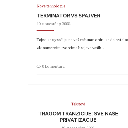
Nove tehnologije
TERMINATOR VS SPAJVER
10. новембар 2008.
Tajno se ugrađuju na vaš računar, opiru se deinstalac
zlonamernim tvorcima brojeve vaših …
0 komentara
Tekstovi
TRAGOM TRANZICIJE: SVE NAŠE
PRIVATIZACIJE
10. новембар 2008.