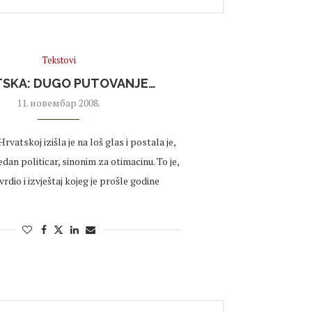
Tekstovi
TSKA: DUGO PUTOVANJE…
11. новембар 2008.
Hrvatskoj izišla je na loš glas i postala je,
edan politicar, sinonim za otimacinu. To je,
rdio i izvještaj kojeg je prošle godine