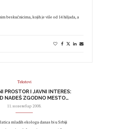
m beskućnicima, kojih je više od 14 hiljada, a
Tekstovi
I PROSTOR I JAVNI INTERES:
D NAĐEŠ ZGODNO MESTO…
11. новембар 2008.
atica mladih ekologa danas bi u Srbiji