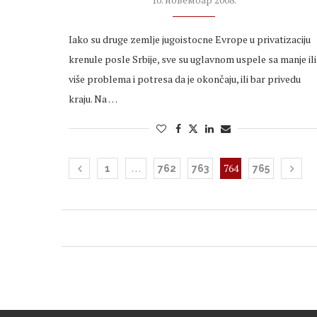
Iako su druge zemlje jugoistocne Evrope u privatizaciju
krenule posle Srbije, sve su uglavnom uspele sa manje ili
više problema i potresa da je okončaju, ili bar privedu
kraju. Na …
…
764
1
762
763
765