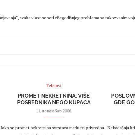
šnjavanja“, svaka vlast se seti višegodišnjeg problema sa takozvanim vojni
Tekstovi
PROMET NEKRETNINA: VIŠE
POSLOVN
POSREDNIKA NEGO KUPACA
GDE GO
11. новембар 2008.
Iako se promet nekretnina svrstava među tri privredna
Nekadašnja kril