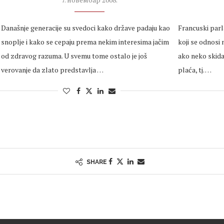
Današnje generacije su svedoci kako države padaju kao
Francuski parla
snoplje i kako se cepaju prema nekim interesima jačim
koji se odnosi 
od zdravog razuma. U svemu tome ostalo je još
ako neko skida 
verovanje da zlato predstavlja …
plaća, tj. …
SHARE