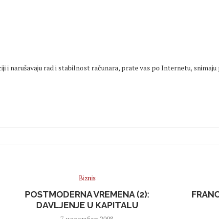
iji i narušavaju rad i stabilnost računara, prate vas po Internetu, snimaju
Biznis
POSTMODERNA VREMENA (2):
FRANC
DAVLJENJE U KAPITALU
7. новембар 2008.