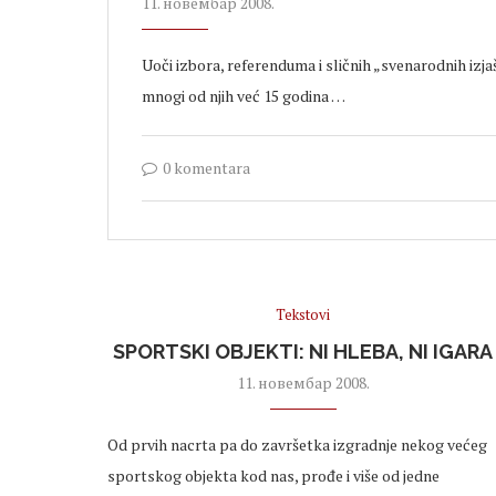
11. новембар 2008.
Uoči izbora, referenduma i sličnih „svenarodnih izja
mnogi od njih već 15 godina …
0 komentara
Tekstovi
SPORTSKI OBJEKTI: NI HLEBA, NI IGARA
11. новембар 2008.
Od prvih nacrta pa do završetka izgradnje nekog većeg
sportskog objekta kod nas, prođe i više od jedne