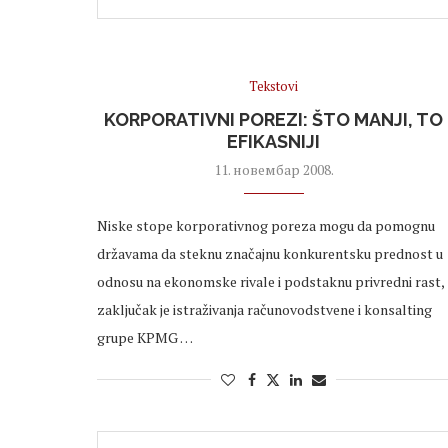
Tekstovi
KORPORATIVNI POREZI: ŠTO MANJI, TO
EFIKASNIJI
11. новембар 2008.
Niske stope korporativnog poreza mogu da pomognu
državama da steknu značajnu konkurentsku prednost u
odnosu na ekonomske rivale i podstaknu privredni rast,
zaključak je istraživanja računovodstvene i konsalting
grupe KPMG …