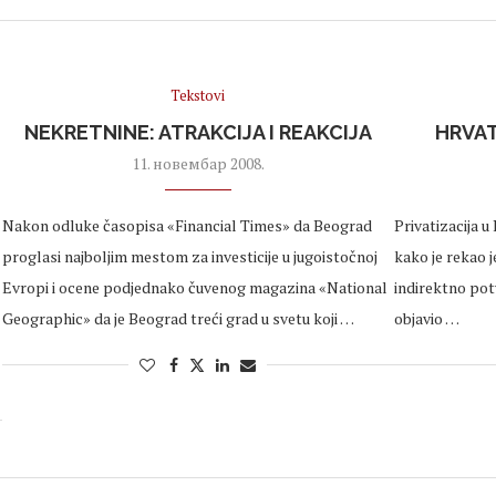
Tekstovi
NEKRETNINE: ATRAKCIJA I REAKCIJA
HRVA
11. новембар 2008.
Nakon odluke časopisa «Financial Times» da Beograd
Privatizacija u 
proglasi najboljim mestom za investicije u jugoistočnoj
kako je rekao j
Evropi i ocene podjednako čuvenog magazina «National
indirektno potv
Geographic» da je Beograd treći grad u svetu koji …
objavio …