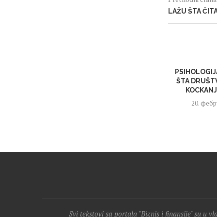
LAŽU ŠTA ČIT
PSIHOLOGIJ
ŠTA DRUŠTV
KOCKANJE
20. фебр
Svi tekstovi sa portala "Biznis i finansije" su u v