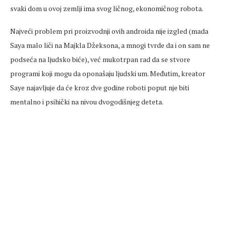
svaki dom u ovoj zemlji ima svog ličnog, ekonomičnog robota.
Najveći problem pri proizvodnji ovih androida nije izgled (mada
Saya malo liči na Majkla Džeksona, a mnogi tvrde da i on sam ne
podseća na ljudsko biće), već mukotrpan rad da se stvore
programi koji mogu da oponašaju ljudski um. Međutim, kreator
Saye najavljuje da će kroz dve godine roboti poput nje biti
mentalno i psihički na nivou dvogodišnjeg deteta.