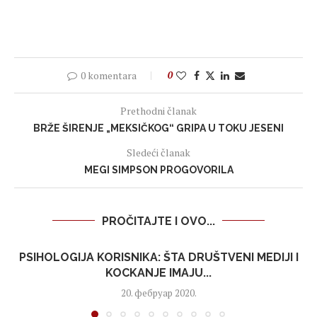
0 komentara
0
Prethodni članak
BRŽE ŠIRENJE „MEKSIČKOG“ GRIPA U TOKU JESENI
Sledeći članak
MEGI SIMPSON PROGOVORILA
PROČITAJTE I OVO...
PSIHOLOGIJA KORISNIKA: ŠTA DRUŠTVENI MEDIJI I
KOCKANJE IMAJU...
20. фебруар 2020.