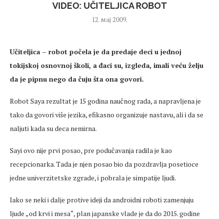
VIDEO: UČITELJICA ROBOT
12. мај 2009.
Učiteljica – robot počela je da predaje deci u jednoj
tokijskoj osnovnoj školi, a đaci su, izgleda, imali veću želju
da je pipnu nego da čuju šta ona govori.
Robot Saya rezultat je 15 godina naučnog rada, a napravljena je
tako da govori više jezika, efikasno organizuje nastavu, ali i da se
naljuti kada su deca nemirna.
Sayi ovo nije prvi posao, pre podučavanja radila je kao
recepcionarka. Tada je njen posao bio da pozdravlja posetioce
jedne univerzitetske zgrade, i pobrala je simpatije ljudi.
Iako se neki i dalje protive ideji da androidni roboti zamenjuju
ljude „od krvi i mesa“, plan japanske vlade je da do 2015. godine