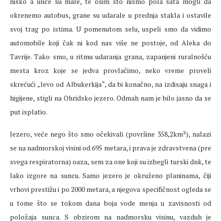
nisko a ulice su male, te osim što nismo pola sata mogli da
okrenemo autobus, grane su udarale u prednja stakla i ostavile
svoj trag po istima. U pomenutom selu, uspeli smo da vidimo
automobile koji čak ni kod nas više ne postoje, od Aleka do
Tavrije. Tako smo, u ritmu udaranja grana, zapanjeni ruralnošću
mesta kroz koje se jedva provlačimo, neko vreme proveli
skrećući „levo od Albukerkija“, da bi konačno, na izdisaju snaga i
higijene, stigli na Ohridsko jezero. Odmah nam je bilo jasno da se
put isplatio.
Jezero, veće nego što smo očekivali (površine 358,2km²), nalazi
se na nadmorskoj visini od 695 metara, i prava je zdravstvena (pre
svega respiratorna) oaza, sem za one koji su izbegli turski dnk, te
lako izgore na suncu. Samo jezero je okruženo planinama, čiji
vrhovi prestižu i po 2000 metara, a njegova specifičnost ogleda se
u tome što se tokom dana boja vode menja u zavisnosti od
položaja sunca. S obzirom na nadmorsku visinu, vazduh je