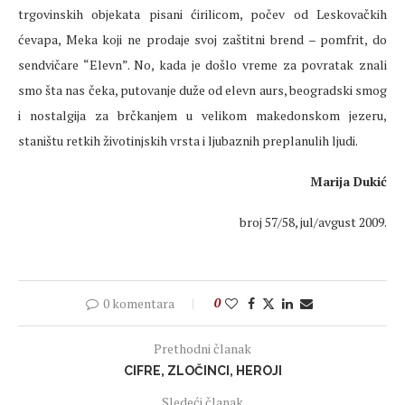
trgovinskih objekata pisani ćirilicom, počev od Leskovačkih
ćevapa, Meka koji ne prodaje svoj zaštitni brend – pomfrit, do
sendvičare “Elevn”. No, kada je došlo vreme za povratak znali
smo šta nas čeka, putovanje duže od elevn aurs, beogradski smog
i nostalgija za brčkanjem u velikom makedonskom jezeru,
staništu retkih životinjskih vrsta i ljubaznih preplanulih ljudi.
Marija Dukić
broj 57/58, jul/avgust 2009.
0 komentara
0
Prethodni članak
CIFRE, ZLOČINCI, HEROJI
Sledeći članak