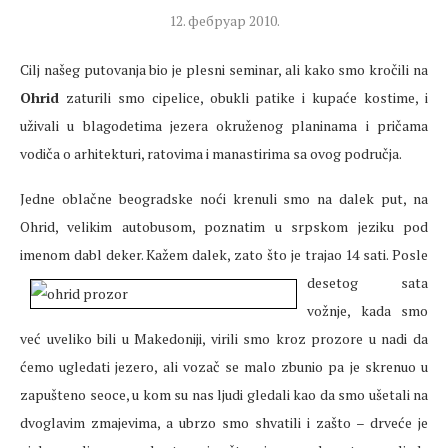
12. фебруар 2010.
Cilj našeg putovanja bio je plesni seminar, ali kako smo kročili na
Ohrid
zaturili smo cipelice, obukli patike i kupaće kostime, i
uživali u blagodetima jezera okruženog planinama i pričama
vodiča o arhitekturi, ratovima i manastirima sa ovog područja.
Jedne oblačne beogradske noći krenuli smo na dalek put, na
Ohrid, velikim autobusom, poznatim u srpskom jeziku pod
imenom dabl deker. Kažem dalek, zato što je trajao 14
sati. Posle
desetog sata
vožnje, kada smo
već uveliko bili u Makedoniji, virili smo kroz prozore u nadi da
ćemo ugledati jezero, ali vozač se malo zbunio pa je skrenuo u
zapušteno seoce, u kom su nas ljudi gledali kao da smo ušetali na
dvoglavim zmajevima, a ubrzo smo shvatili i zašto – drveće je