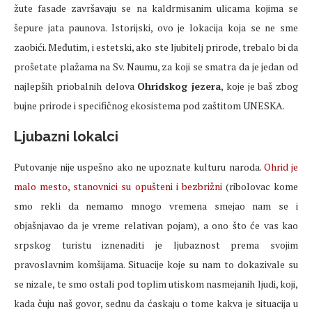
žute fasade završavaju se na kaldrmisanim ulicama kojima se
šepure jata paunova. Istorijski, ovo je lokacija koja se ne sme
zaobići. Međutim, i estetski, ako ste ljubitelj prirode, trebalo bi da
prošetate plažama na Sv. Naumu, za koji se smatra da je jedan od
najlepših priobalnih delova
Ohridskog jezera
, koje je baš zbog
bujne prirode i specifičnog ekosistema pod zaštitom UNESKA.
Ljubazni lokalci
Putovanje nije uspešno ako ne upoznate kulturu naroda.
Ohrid je
malo mesto, stanovnici su opušteni i bezbrižni
(ribolovac kome
smo rekli da nemamo mnogo vremena smejao nam se i
objašnjavao da je vreme relativan pojam), a ono što će vas kao
srpskog turistu iznenaditi je ljubaznost prema svojim
pravoslavnim komšijama. Situacije koje su nam to dokazivale su
se nizale, te smo ostali pod toplim utiskom nasmejanih ljudi, koji,
kada čuju naš govor, sednu da ćaskaju o tome kakva je situacija u