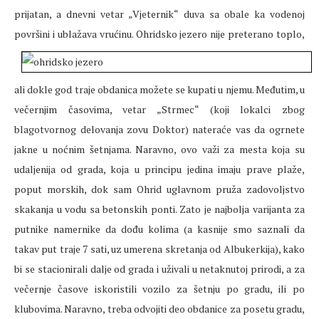
prijatan, a dnevni vetar „Vjeternik“ duva sa obale ka vodenoj
površini i ublažava vrućinu.
Ohridsko jezero nije preterano toplo,
ali dokle god traje obdanica možete se kupati u njemu. Međutim, u
večernjim časovima, vetar „Strmec“ (koji lokalci zbog
blagotvornog delovanja zovu Doktor) nateraće vas da ogrnete
jakne u noćnim šetnjama. Naravno, ovo važi za mesta koja su
udaljenija od grada, koja u principu jedina imaju prave plaže,
poput morskih, dok sam Ohrid uglavnom pruža zadovoljstvo
skakanja u vodu sa betonskih ponti. Zato je najbolja varijanta za
putnike namernike da dođu kolima (a kasnije smo saznali da
takav put traje 7 sati, uz umerena skretanja od Albukerkija), kako
bi se stacionirali dalje od grada i uživali u netaknutoj prirodi, a za
večernje časove iskoristili vozilo za šetnju po gradu, ili po
klubovima. Naravno, treba odvojiti deo obdanice za posetu gradu,