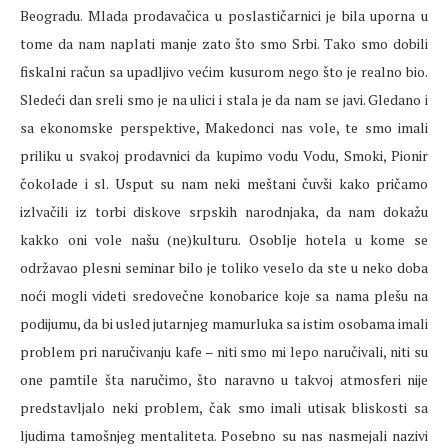
Beogradu. Mlada prodavačica u poslastičarnici je bila uporna u
tome da nam naplati manje zato što smo Srbi. Tako smo dobili
fiskalni račun sa upadljivo većim kusurom nego što je realno bio.
Sledeći dan sreli smo je na ulici i stala je da nam se javi. Gledano i
sa ekonomske perspektive, Makedonci nas vole, te smo imali
priliku u svakoj prodavnici da kupimo vodu Vodu, Smoki, Pionir
čokolade i sl. Usput su nam neki meštani čuvši kako pričamo
izlvačili iz torbi diskove srpskih narodnjaka, da nam dokažu
kakko oni vole našu (ne)kulturu. Osoblje hotela u kome se
održavao plesni seminar bilo je toliko veselo da ste u neko doba
noći mogli videti sredovečne konobarice koje sa nama plešu na
podijumu, da bi usled jutarnjeg mamurluka sa istim osobama imali
problem pri naručivanju kafe – niti smo mi lepo naručivali, niti su
one pamtile šta naručimo, što naravno u takvoj atmosferi nije
predstavljalo neki problem, čak smo imali utisak bliskosti sa
ljudima tamošnjeg mentaliteta. Posebno su nas nasmejali nazivi