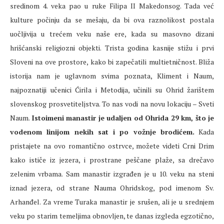
sredinom 4. veka pao u ruke Filipa II Makedonsog. Tada već
kulture počinju da se mešaju, da bi ova raznolikost postala
uočljivija u trećem veku naše ere, kada su masovno dizani
hrišćanski religiozni objekti. Trista godina kasnije stižu i prvi
Sloveni na ove prostore, kako bi zapečatili multietničnost. Bliža
istorija nam je uglavnom svima poznata, Kliment i Naum,
najpoznatiji učenici Ćirila i Metodija, učinili su Ohrid žarištem
slovenskog prosvetiteljstva. To nas vodi na novu lokaciju – Sveti
Naum.
Istoimeni manastir je udaljen od Ohrida 29 km, što je
vodenom linijom nekih sat i po vožnje brodićem.
Kada
pristajete na ovo romantično ostrvce, možete videti Crni Drim
kako ističe iz jezera, i prostrane peščane plaže, sa drečavo
zelenim vrbama. Sam manastir izgrađen je u 10. veku na steni
iznad jezera, od strane Nauma Ohridskog, pod imenom Sv.
Arhanđel. Za vreme Turaka manastir je srušen, ali je u srednjem
veku po starim temeljima obnovljen, te danas izgleda egzotično,