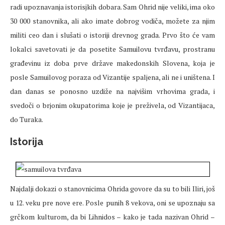
radi upoznavanja istorisjkih dobara. Sam Ohrid nije veliki, ima oko
30 000 stanovnika, ali ako imate dobrog vodiča, možete za njim
militi ceo dan i slušati o istoriji drevnog grada. Prvo što će vam
lokalci savetovati je da posetite Samuilovu tvrđavu, prostranu
građevinu iz doba prve države makedonskih Slovena, koja je
posle Samuilovog poraza od Vizantije spaljena, ali ne i uništena. I
dan danas se ponosno uzdiže na najvišim vrhovima grada, i
svedoči o brjonim okupatorima koje je preživela, od Vizantijaca,
do Turaka.
Istorija
Najdalji dokazi o stanovnicima Ohrida govore da su to bili Iliri, još
u 12. veku pre nove ere. Posle punih 8 vekova, oni se upoznaju sa
grčkom kulturom, da bi Lihnidos – kako je tada nazivan Ohrid –