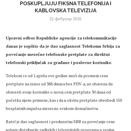
POSKUPLJUJU FIKSNA TELEFONIJA I
KABLOVSKA TELEVIZIJA
22. фебруар 2010.
Upravni odbor Republicke agencije za telekomunikacije
danas je sopštio da je dao saglasnost Telekomu Srbija za
povećanje mesečne telefonske pretplate za direktni
telefonski priključak za građane i poslovne korisnike.
Telekom ce od 1.aprila ove godine moći da promeni cene
pretplate na iznos od 388 dinara bez PDV-a, uz obavezu da
obavesti svoje korisnike o novoj ceni pretplate 30 dana od
početka njene primene, kao i da u okviru pretplate obezbedi 150
besplatnih impulsa mesecno svakom domaćinstvu.
Ratel je dao saglasnost i preduzećuu SBB za povećanje cene
usluge distribucije radijskih i televizijskih programa u svojim