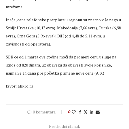
mrežama.
Inače, cene telefonske pretplate u regionu su znatno više nego u
Srbiji: Hrvatska (10,13 evra), Makedonija (7,66 evra), Turska (6,98
evra), Crna Gora (5,96 evra) i BiH (od 4,48 do 5,11 evra, u
zavisnosti od operatera).
SBB ce od 1.marta ove godine moći da promeni cenu usluge na
iznos od 820 dinara, uz obavezu da obavesti svoje korisnike,
najmanje 14 dana pre početka primene nove cene.(A.S.)
Izvor: Mikro.rs
0 komentara
0
Prethodni članak