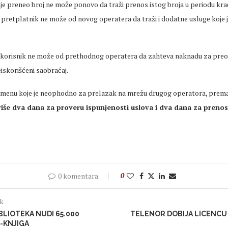
 je preneo broj ne može ponovo da traži prenos istog broja u periodu kra
 pretplatnik ne može od novog operatera da traži i dodatne usluge koje 
 korisnik ne može od prethodnog operatera da zahteva naknadu za preos
iskorišćeni saobraćaj.
remenu koje je neophodno za prelazak na mrežu drugog operatora, prema 
više dva dana za proveru ispunjenosti uslova i dva dana za prenos
0 komentara
0
ak
BLIOTEKA NUDI 65.000
TELENOR DOBIJA LICENCU
-KNJIGA