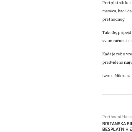
Pretplatnik koji
meseca, kao i da
prethodnog.
Takođe, pripejd
svom računu i ne
Kada je reč o v
predviđeno
naj
Izvor: Mikro.rs
Prethodni član
BRITANSKA BI
BESPLATNIH E