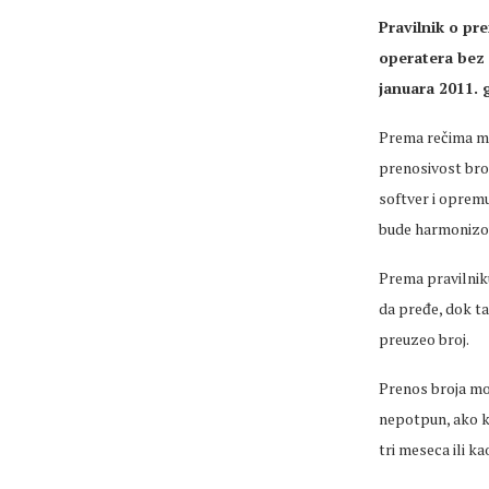
Pravilnik o pr
operatera bez 
januara 2011. 
Prema rečima mi
prenosivost broj
softver i oprem
bude harmonizov
Prema pravilniku
da pređe, dok ta
preuzeo broj.
Prenos broja mož
nepotpun, ako k
tri meseca ili ka