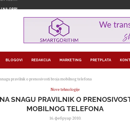
U NA OPREZU ZBOG...
MAŠKI KRAJ U NOVOM SADU
U ZNAKU ŽENSKOG...
1,29 MILIJARDI EVRA...
GROŽAVA PRINOSE, KAKO NAVODNJAVATI USEVE...
RA U BITKOINIMA IZ JEDNOG...
LOM SLADOLEDA
 POSAO I POSTALA SARAČ
REUZEO RAIFFEISEN
BLOGOVI
REDAKCIJA
MARKETING
PRETPLATA
KONT
 snagu pravilnik o prenosivosti broja mobilnog telefona
Nove tehnologije
NA SNAGU PRAVILNIK O PRENOSIVOST
MOBILNOG TELEFONA
16. фебруар 2010.