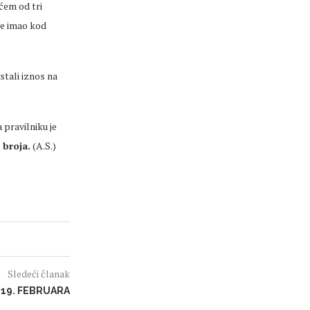
ćem od tri
je imao kod
tali iznos na
pravilniku je
 broja.
(A.S.)
Sledeći članak
 19. FEBRUARA