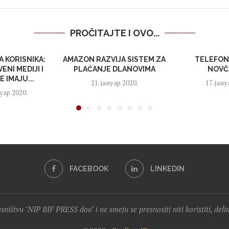
PROČITAJTE I OVO...
A KORISNIKA:
AMAZON RAZVIJA SISTEM ZA
TELEFON
ENI MEDIJI I
PLAĆANJE DLANOVIMA
NOVČ
 IMAJU...
21. јануар 2020.
17. јану
уар 2020.
FACEBOOK
LINKEDIN
lasništvu "NIP BIF PRESS doo" i ne smeju se presnositi niti koristiti, del