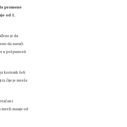
 da promene
je od 1.
iđeno je da
ženo da naruči
ve u potpunosti
a korisnik želi
iz čije je mreže
etačan i
u mreži manje od