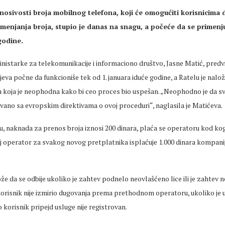
enosivosti broja mobilnog telefona
, koji će omogućiti korisnicima
menjanja broja, stupio je danas na snagu, a počeće da se primenju
godine.
nistarke za telekomunikacije i informaciono društvo, Jasne Matić, predv
eva počne da funkcioniše tek od 1. januara iduće godine, a Ratelu je nalo
u koja je neophodna kako bi ceo proces bio uspešan. „Neophodno je da s
ano sa evropskim direktivama o ovoj proceduri“, naglasila je Matićeva.
, naknada za prenos broja iznosi 200 dinara, plaća se operatoru kod kog
j operator za svakog novog pretplatnika isplaćuje 1.000 dinara kompaniji 
e da se odbije ukoliko je zahtev podnelo neovlašćeno lice ili je zahtev n
orisnik nije izmirio dugovanja prema prethodnom operatoru, ukoliko je 
o korisnik pripejd usluge nije registrovan.