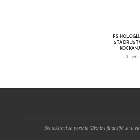
PSIHOLOGIJ
ŠTA DRUŠTV
KOCKANJE
20. фебр
Svi tekstovi sa portala "Biznis i finansije" su u v