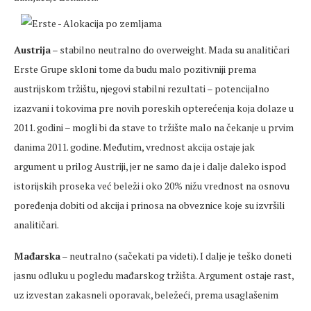
Austrija
– stabilno neutralno do overweight. Mada su analitičari
Erste Grupe skloni tome da budu malo pozitivniji prema
austrijskom tržištu, njegovi stabilni rezultati – potencijalno
izazvani i tokovima pre novih poreskih opterećenja koja dolaze u
2011. godini – mogli bi da stave to tržište malo na čekanje u prvim
danima 2011. godine. Međutim, vrednost akcija ostaje jak
argument u prilog Austriji, jer ne samo da je i dalje daleko ispod
istorijskih proseka već beleži i oko 20% nižu vrednost na osnovu
poređenja dobiti od akcija i prinosa na obveznice koje su izvršili
analitičari.
Mađarska
– neutralno (sačekati pa videti). I dalje je teško doneti
jasnu odluku u pogledu mađarskog tržišta. Argument ostaje rast,
uz izvestan zakasneli oporavak, beležeći, prema usaglašenim