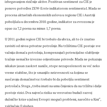
izbegavanjem rizičnije aktive. Pozitivan sentiment za CIE je
ponovo potvrđen ZEW-Erste indikatorom sentimenta1. Mada se
procena aktuelnih ekonomskih uslova u regionu CIE i Austriji
poboljšala u decembru 2010. godine, indikator za evrozonu je
opao za 7,2 poena na minus 1,7 poena.
U 2011. godini region CIE bi trebalo da ubrza, ali to će znatno
zavisiti od nivoa privatne potrošnje. Na tržištima CIE postaje sve
važnija domaća potrošnja, kompenzujući potencijalno slabljenje
tražnje nemačke izvozno orijentisane privrede. Mada ne pokazuju
nikakav jasan zaokret naniže, stope nezaposlenosti su već neko
vreme stabilne, što je smanjilo neizvesnosti sa kojima se
suočavaju domaćinstva i trebalo bi da poboljša sentiment
potrošača. Stoga „treba imati na umu činjenicu da na tržištu i dalje
postoje rizici. Dva najveća rizika su verovatno budući razvoj
dužničke krize u južnoj Evropi i mogući problemi, naročito u Kini“,
zaključuje Eskuhen.