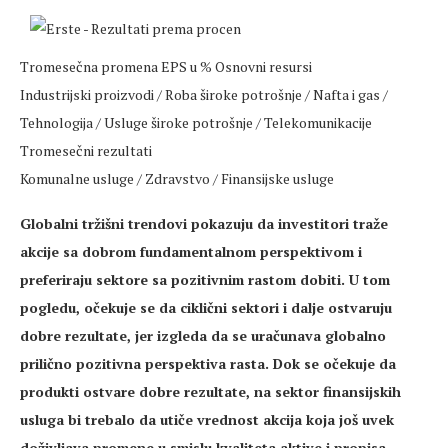
Tromesečna promena EPS u % Osnovni resursi
Industrijski proizvodi / Roba široke potrošnje / Nafta i gas /
Tehnologija / Usluge široke potrošnje / Telekomunikacije
Tromesečni rezultati
Komunalne usluge / Zdravstvo / Finansijske usluge
Globalni tržišni trendovi pokazuju da investitori traže
akcije sa dobrom fundamentalnom perspektivom i
preferiraju sektore sa pozitivnim rastom dobiti. U tom
pogledu, očekuje se da ciklični sektori i dalje ostvaruju
dobre rezultate, jer izgleda da se uračunava globalno
prilično pozitivna perspektiva rasta. Dok se očekuje da
produkti ostvare dobre rezultate, na sektor finansijskih
usluga bi trebalo da utiče vrednost akcija koja još uvek
doživljava promene u smislu kvaliteta aktive i propisa.