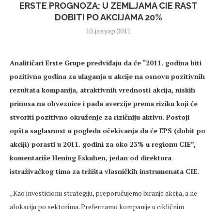
ERSTE PROGNOZA: U ZEMLJAMA CIE RAST
DOBITI PO AKCIJAMA 20%
10. јануар 2011.
Analitičari Erste Grupe predviđaju da će “2011. godina biti
pozitivna godina za ulaganja u akcije na osnovu pozitivnih
rezultata kompanija, atraktivnih vrednosti akcija, niskih
prinosa na obveznice i pada averzije prema riziku koji će
stvoriti pozitivno okruženje za rizičniju aktivu
. Postoji
opšta saglasnost u pogledu očekivanja da će EPS (dobit po
akciji) porasti u 2011. godini za oko 23% u regionu CIE”,
komentariše Hening Eskuhen, jedan od direktora
istraživačkog tima za tržišta vlasničkih instrumenata CIE.
„Kao investicionu strategiju, preporučujemo biranje akcija, a ne
alokaciju po sektorima. Preferiramo kompanije u cikličnim