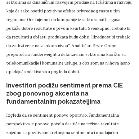
sektorima sa dinamičnim razvojem prodaje na tržištima u razvoju,
koje će tako osetiti pozitivne efekte privrednog rasta u tim
regionima. Očekujemo i da kompanije iz sektora nafte i gasa
pokažu dobre rezultate u prvom kvartalu. Sveukupno, trebalo bi
da rezultati u oblasti produkata budu dobri, likvidnost bi trebalo
da zadrži cene na visokom nivou”. Analitičari Erste Grupe
preporučuju i underweight u defanzivnim sektorima kao što su
telekomunikacije i komunalne usluge, s obzirom na njihova jasno
opadajuća očekivanja u pogledu dobiti.
Investitori podižu sentiment prema CIE
zbog ponovnog akcenta na
fundamentalnim pokazateljima
Izgleda da se sentiment ponovo oporavio. Fundamentalna
perspektiva je ponovo počela da utiče na tržišne rezultate
zajedno sa pozitivnim kretanjima sentimenta i opadajućim