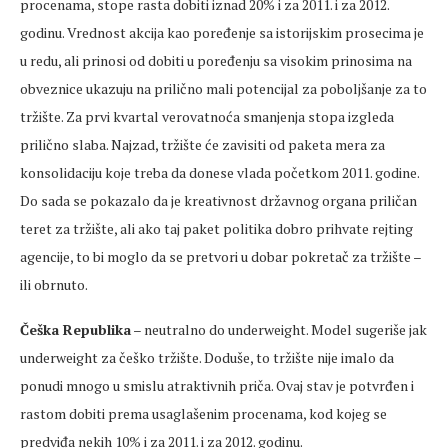
procenama, stope rasta dobiti iznad 20% i za 2011. i za 2012.
godinu. Vrednost akcija kao poređenje sa istorijskim prosecima je
u redu, ali prinosi od dobiti u poređenju sa visokim prinosima na
obveznice ukazuju na prilično mali potencijal za poboljšanje za to
tržište. Za prvi kvartal verovatnoća smanjenja stopa izgleda
prilično slaba. Najzad, tržište će zavisiti od paketa mera za
konsolidaciju koje treba da donese vlada početkom 2011. godine.
Do sada se pokazalo da je kreativnost državnog organa priličan
teret za tržište, ali ako taj paket politika dobro prihvate rejting
agencije, to bi moglo da se pretvori u dobar pokretač za tržište –
ili obrnuto.
Češka Republika
– neutralno do underweight. Model sugeriše jak
underweight za češko tržište. Doduše, to tržište nije imalo da
ponudi mnogo u smislu atraktivnih priča. Ovaj stav je potvrđen i
rastom dobiti prema usaglašenim procenama, kod kojeg se
predviđa nekih 10% i za 2011. i za 2012. godinu.