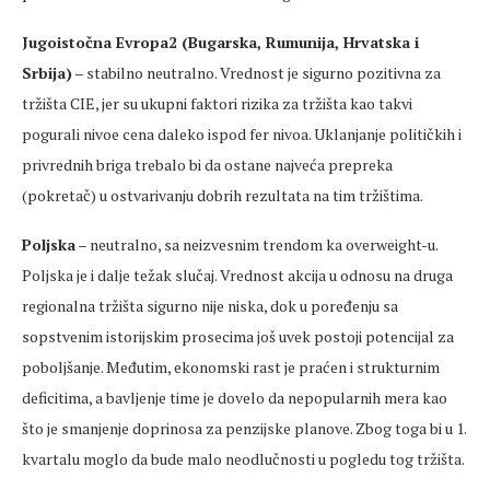
Jugoistočna Evropa2 (Bugarska, Rumunija, Hrvatska i
Srbija)
– stabilno neutralno. Vrednost je sigurno pozitivna za
tržišta CIE, jer su ukupni faktori rizika za tržišta kao takvi
pogurali nivoe cena daleko ispod fer nivoa. Uklanjanje političkih i
privrednih briga trebalo bi da ostane najveća prepreka
(pokretač) u ostvarivanju dobrih rezultata na tim tržištima.
Poljska
– neutralno, sa neizvesnim trendom ka overweight-u.
Poljska je i dalje težak slučaj. Vrednost akcija u odnosu na druga
regionalna tržišta sigurno nije niska, dok u poređenju sa
sopstvenim istorijskim prosecima još uvek postoji potencijal za
poboljšanje. Međutim, ekonomski rast je praćen i strukturnim
deficitima, a bavljenje time je dovelo da nepopularnih mera kao
što je smanjenje doprinosa za penzijske planove. Zbog toga bi u 1.
kvartalu moglo da bude malo neodlučnosti u pogledu tog tržišta.