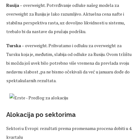
Rusija
– overweight. Potvrđivanje odluke našeg modela za
overweight za Rusiju je lako razumljivo. Aktuelna cena nafte i
stabilna perspektiva rasta, uz dovoljno likvidnosti u sistemu,
trebalo bi da nastave da pružaju podršku.
Turska
– overweight. Prihvatamo i odluku za overweight za
Tursku koja je, međutim, slabija od odluke za Rusiju. Ovom tržištu
bi možda još uvek bilo potrebno više vremena da prevlada svoju
nedavnu slabost ,pa ne bismo očekivali da već u januaru dođe do
spektakularnih rezultata.
Alokacija po sektorima
Sektori u Evropi: rezultati prema promenama procena dobiti u 4.
kvartalu