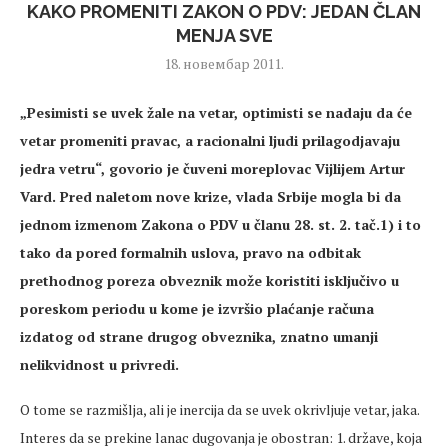
KAKO PROMENITI ZAKON O PDV: JEDAN ČLAN
MENJA SVE
18. новембар 2011.
„Pesimisti se uvek žale na vetar, optimisti se nadaju da će
vetar promeniti pravac, a racionalni ljudi prilagodjavaju
jedra vetru“, govorio je čuveni moreplovac Vijlijem Artur
Vard. Pred naletom nove krize, vlada Srbije mogla bi da
jednom izmenom Zakona o PDV u članu 28. st. 2. tač.1) i to
tako da pored formalnih uslova, pravo na odbitak
prethodnog poreza obveznik može koristiti isključivo u
poreskom periodu u kome je izvršio plaćanje računa
izdatog od strane drugog obveznika, znatno umanji
nelikvidnost u privredi.
O tome se razmišlja, ali je inercija da se uvek okrivljuje vetar, jaka.
Interes da se prekine lanac dugovanja je obostran: 1. države, koja