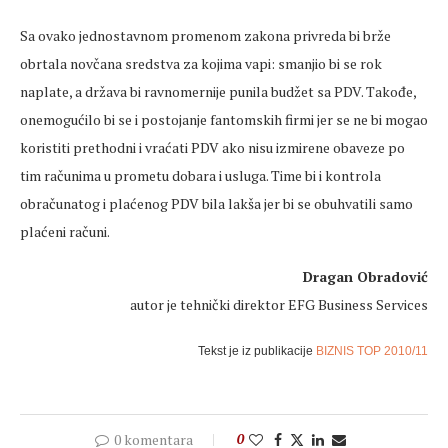
Sa ovako jednostavnom promenom zakona privreda bi brže
obrtala novčana sredstva za kojima vapi: smanjio bi se rok
naplate, a država bi ravnomernije punila budžet sa PDV. Takođe,
onemogućilo bi se i postojanje fantomskih firmi jer se ne bi mogao
koristiti prethodni i vraćati PDV ako nisu izmirene obaveze po
tim računima u prometu dobara i usluga. Time bi i kontrola
obračunatog i plaćenog PDV bila lakša jer bi se obuhvatili samo
plaćeni računi.
Dragan Obradović
autor je tehnički direktor EFG Business Services
Tekst je iz publikacije
BIZNIS TOP 2010/11
0 komentara
0