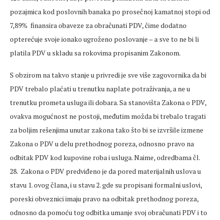
pozajmica kod poslovnih banaka po prosečnoj kamatnoj stopi od
7,89% finansira obaveze za obračunati PDV, čime dodatno
opterećuje svoje ionako ugroženo poslovanje – a sve to ne bi li
platila PDV u skladu sa rokovima propisanim Zakonom.
S obzirom na takvo stanje u privredi je sve više zagovornika da bi
PDV trebalo plaćati u trenutku naplate potraživanja, a ne u
trenutku prometa usluga ili dobara. Sa stanovišta Zakona o PDV,
ovakva mogućnost ne postoji, međutim možda bi trebalo tragati
za boljim rešenjima unutar zakona tako što bi se izvršile izmene
Zakona o PDV u delu prethodnog poreza, odnosno pravo na
odbitak PDV kod kupovine roba i usluga. Naime, odredbama čl.
28. Zakona o PDV predviđeno je da pored materijalnih uslova u
stavu 1. ovog člana, i u stavu 2. gde su propisani formalni uslovi,
poreski obveznici imaju pravo na odbitak prethodnog poreza,
odnosno da pomoću tog odbitka umanje svoj obračunati PDV i to