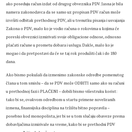
ako poseduju račun izdat od drugog obveznika PDV. Jasna je bila
namera zakonodavca da se samo uz propisan PDV račun može
izvršiti odbitak prethodnog PDV, ali u trenutku pisanja i usvajanja
Zakona o PDV, malo ko je vodio računa o rokovima u kojima će
poreski obveznici izmirivati svoje obligacione odnose, odnosno
plaćati račune u prometu dobara i usluga. Dakle, malo ko je
mogao i da pretpostavi da će se taj rok produžiti čak i do 180
dana.
Ako bismo pokušali da izmenimo zakonske odredbe pomenutog
člana u tom smislu – da se PDV može ODBITI samo ako su računi
u prethodnoj fazi i PLAĆENI – dobili bismo višestruku korist:
tako bi se, ovakvom odredbom u startu primene noveliranih
izmena, finansijska disciplina na tržištu bitno popravila –
posebno kod monopolista, jer bi se u tom slučaju obaveze prema
dobavljačima izmirivale na vreme, kako bi se prethodni PDV