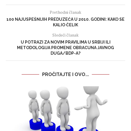
Prethodni članak
100 NAJUSPEŠNIJIH PREDUZEĆA U 2010. GODINI: KAKO SE
KALIO ČELIK
Sledeći članak
U POTRAZI ZA NOVIM PRAVILIMA U SRBIJI ILI
METODOLOGIJA PROMENE OBRACUNA JAVNOG
DUGA/BDP-A?
PROČITAJTE I OVO...