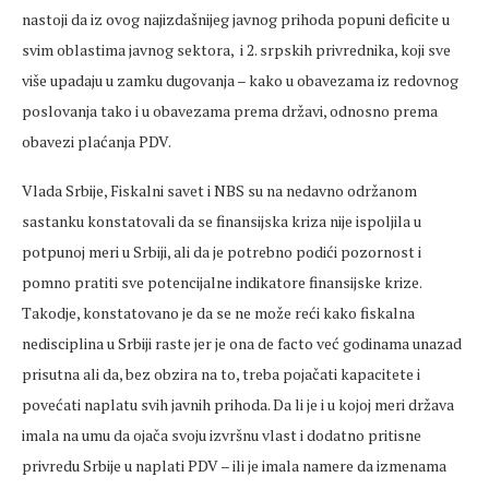
nastoji da iz ovog najizdašnijeg javnog prihoda popuni deficite u
svim oblastima javnog sektora, i 2. srpskih privrednika, koji sve
više upadaju u zamku dugovanja – kako u obavezama iz redovnog
poslovanja tako i u obavezama prema državi, odnosno prema
obavezi plaćanja PDV.
Vlada Srbije, Fiskalni savet i NBS su na nedavno održanom
sastanku konstatovali da se finansijska kriza nije ispoljila u
potpunoj meri u Srbiji, ali da je potrebno podići pozornost i
pomno pratiti sve potencijalne indikatore finansijske krize.
Takodje, konstatovano je da se ne može reći kako fiskalna
nedisciplina u Srbiji raste jer je ona de facto već godinama unazad
prisutna ali da, bez obzira na to, treba pojačati kapacitete i
povećati naplatu svih javnih prihoda. Da li je i u kojoj meri država
imala na umu da ojača svoju izvršnu vlast i dodatno pritisne
privredu Srbije u naplati PDV – ili je imala namere da izmenama