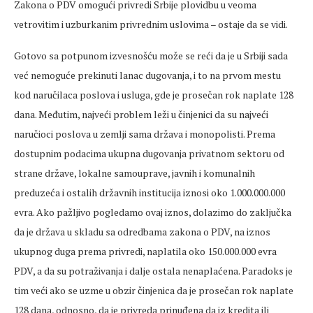
Zakona o PDV omogući privredi Srbije plovidbu u veoma
vetrovitim i uzburkanim privrednim uslovima – ostaje da se vidi.
Gotovo sa potpunom izvesnošću može se reći da je u Srbiji sada
već nemoguće prekinuti lanac dugovanja, i to na prvom mestu
kod naručilaca poslova i usluga, gde je prosečan rok naplate 128
dana. Međutim, najveći problem leži u činjenici da su najveći
naručioci poslova u zemlji sama država i monopolisti. Prema
dostupnim podacima ukupna dugovanja privatnom sektoru od
strane države, lokalne samouprave, javnih i komunalnih
preduzeća i ostalih državnih institucija iznosi oko 1.000.000.000
evra. Ako pažljivo pogledamo ovaj iznos, dolazimo do zaključka
da je država u skladu sa odredbama zakona o PDV, na iznos
ukupnog duga prema privredi, naplatila oko 150.000.000 evra
PDV, a da su potraživanja i dalje ostala nenaplaćena. Paradoks je
tim veći ako se uzme u obzir činjenica da je prosečan rok naplate
128 dana, odnosno, da je privreda prinuđena da iz kredita ili