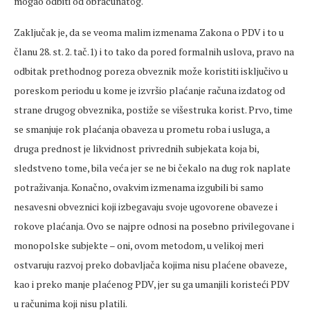
mogao odbiti od obračunatog.
Zaključak je, da se veoma malim izmenama Zakona o PDV i to u
članu 28. st. 2. tač.1) i to tako da pored formalnih uslova, pravo na
odbitak prethodnog poreza obveznik može koristiti isključivo u
poreskom periodu u kome je izvršio plaćanje računa izdatog od
strane drugog obveznika, postiže se višestruka korist. Prvo, time
se smanjuje rok plaćanja obaveza u prometu roba i usluga, a
druga prednost je likvidnost privrednih subjekata koja bi,
sledstveno tome, bila veća jer se ne bi čekalo na dug rok naplate
potraživanja. Konačno, ovakvim izmenama izgubili bi samo
nesavesni obveznici koji izbegavaju svoje ugovorene obaveze i
rokove plaćanja. Ovo se najpre odnosi na posebno privilegovane i
monopolske subjekte – oni, ovom metodom, u velikoj meri
ostvaruju razvoj preko dobavljača kojima nisu plaćene obaveze,
kao i preko manje plaćenog PDV, jer su ga umanjili koristeći PDV
u računima koji nisu platili.