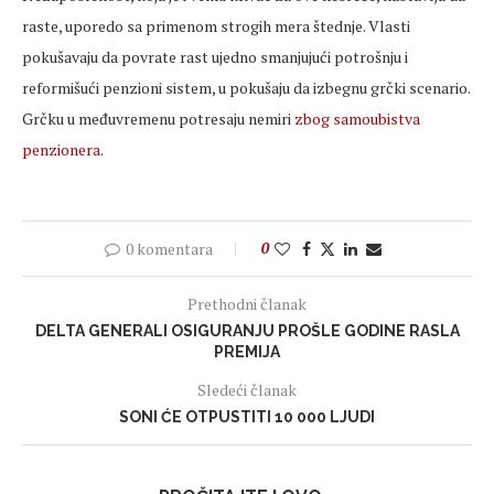
raste, uporedo sa primenom strogih mera štednje. Vlasti
pokušavaju da povrate rast ujedno smanjujući potrošnju i
reformišući penzioni sistem, u pokušaju da izbegnu grčki scenario.
Grčku u međuvremenu potresaju nemiri
zbog samoubistva
penzionera
.
0 komentara
0
Prethodni članak
DELTA GENERALI OSIGURANJU PROŠLE GODINE RASLA
PREMIJA
Sledeći članak
SONI ĆE OTPUSTITI 10 000 LJUDI