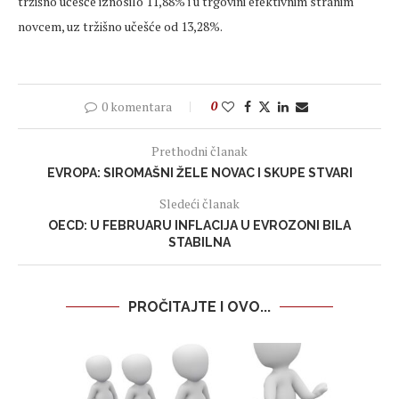
tržišno učešće iznosilo 11,88% i u trgovini efektivnim stranim
novcem, uz tržišno učešće od 13,28%.
0 komentara
0
Prethodni članak
EVROPA: SIROMAŠNI ŽELE NOVAC I SKUPE STVARI
Sledeći članak
OECD: U FEBRUARU INFLACIJA U EVROZONI BILA
STABILNA
PROČITAJTE I OVO...