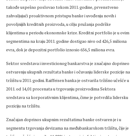
takođe uspešno poslovao tokom 2011. godine, prvenstveno
zahvaljujući proaktivnom pristupu banke i uvođenju novih i
povoljnijih kreditnih proizvoda, u cilju pružanja podrške
klijentima u periodu ekonomske krize. Kreditni portfolio je u ovim
segmentima na kraju 2011. godine dostigao nivo od 426,5 miliona
evra, dok je depozitni portfolio iznosio 656,5 miliona evra.
Sektor sredstava i investicionog bankarstva je značajno doprineo
ostvarenju ukupnih rezultata banke i očuvanju liderske pozicije na
tržištu u 2011. godini. Raiffeisen banka je ostvarila tržišno učešće u
2011. od 14,01 procenata u trgovanju proizvodima Sektora
sredstava sa korporativnim klijentima, čime je potvrdila lidersku
poziciju na tržištu.
Značajan doprinos ukupnim rezultatima banke ostvaren je i u
segmentu trgovanja devizama na međubankarskom tržištu, čije je