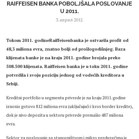
RAIFFEISEN BANKA POBOLJŠALA POSLOVANJE
U 2011.
3. април 2012.
Tokom 2011. godineRaiffeisenbanka je ostvarila profit od
48,3 miliona evra, znatno bolji od prošlogodišnjeg. Baza
klijenata banke je na kraju 2011. godine brojala preko
508.500 klijenata. Raiffeisen banka je u toku 2011. godine
potvrdila i svoju poziciju jednog od vodećih kreditora u
Srbiji.
Kreditni portfolio u segmentu privrede je na kraju 2011. godine
iznosio gotovo 812 miliona evra (uključujući i kros border kredite),
dok je nivo depozita u sektoru privrede premašio 487 miliona
evra.
Sektor za poslovanje sa stanovništvom i mikro preduzećima je