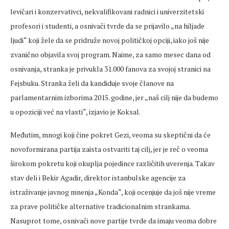
levičari i konzervativci, nekvalifikovani radnici i univerzitetski
profesori i studenti, a osnivači tvrde da se prijavilo „na hiljade
ljudi“ koji žele da se pridruže novoj političkoj opciji, iako još nije
zvanično objavila svoj program. Naime, za samo mesec dana od
osnivanja, stranka je privukla 31.000 fanova za svojoj stranici na
Fejsbuku. Stranka želi da kandiduje svoje članove na
parlamentarnim izborima 2015. godine, jer „naš cilj nije da budemo
u opoziciji već na vlasti“, izjavio je Koksal.
Međutim, mnogi koji čine pokret Gezi, veoma su skeptični da će
novoformirana partija zaista ostvariti taj cilj, jer je reč o veoma
širokom pokretu koji okuplja pojedince različitih uverenja. Takav
stav deli i Bekir Agadir, direktor istanbulske agencije za
istraživanje javnog mnenja „Konda“, koji ocenjuje da još nije vreme
za prave političke alternative tradicionalnim strankama.
Nasuprot tome, osnivači nove partije tvrde da imaju veoma dobre