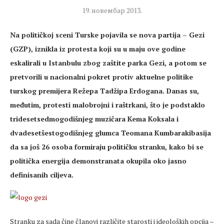
19. новембар 2013.
Na političkoj sceni Turske pojavila se nova partija – Gezi
(GZP), iznikla iz protesta koji su u maju ove godine
eskalirali u Istanbulu zbog zaštite parka Gezi, a potom se
pretvorili u nacionalni pokret protiv aktuelne politike
turskog premijera Režepa Tadžipa Erdogana. Danas su,
međutim, protesti malobrojni i raštrkani, što je podstaklo
tridesetsedmogodišnjeg muzičara Kema Koksala i
dvadesetšestogodišnjeg glumca Teomana Kumbarakibasija
da sa još 26 osoba formiraju političku stranku, kako bi se
politička energija demonstranata okupila oko jasno
definisanih ciljeva.
Stranku za sada čine članovi različite starosti i ideoloških opcija –