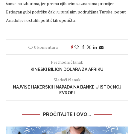
šanse na izborima, jer prema njihovim saznanjima premijer
Erdogan gubi podršku čak i u ruralnim područjima Turske, poput
Anadolije i ostalih političkih uporišta.
0 komentara
0
Prethodni članak
KINESKI BILION DOLARA ZA AFRIKU
Sledeći članak
NAJVIŠE HAKERSKIH NAPADA NA BANKE U ISTOČNOJ
EVROPI
PROČITAJTE I OVO...