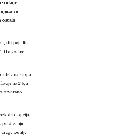
uzrokuje
 njima su
a ostala
, ali i pojedine
očetka godine
o utiče na stopu
lacije na 2%, a
ga otvoreno
nekoliko opcija,
 pri držanju
u druge zemlje,