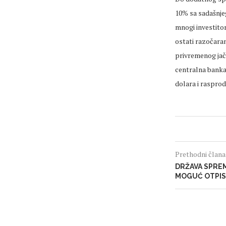
10% sa sadašnjeg
mnogi investitor
ostati razočarani
privremenog jača
centralna banka
dolara i rasprod
Prethodni član
DRŽAVA SPREM
MOGUĆ OTPIS 