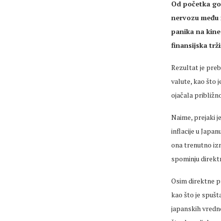
Od početka go
nervozu među i
panika na kines
finansijska trž
Rezultat je preb
valute, kao što 
ojačala približn
Naime, prejaki j
inflacije u Japa
ona trenutno iz
spominju direktn
Osim direktne pr
kao što je spušt
japanskih vredno