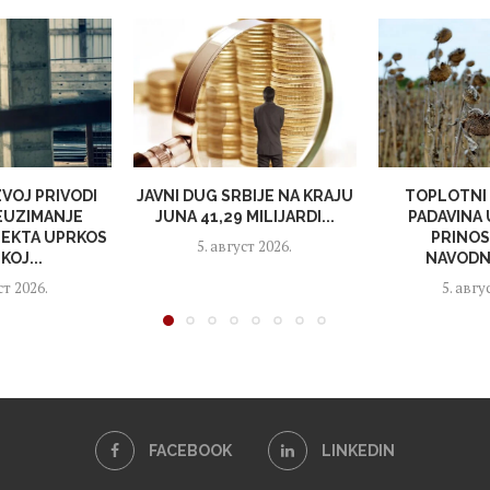
VOJ PRIVODI
JAVNI DUG SRBIJE NA KRAJU
TOPLOTNI 
EUZIMANJE
JUNA 41,29 MILIJARDI...
PADAVINA
EKTA UPRKOS
PRINOS
5. август 2026.
KOJ...
NAVODNJ
ст 2026.
5. авгу
FACEBOOK
LINKEDIN