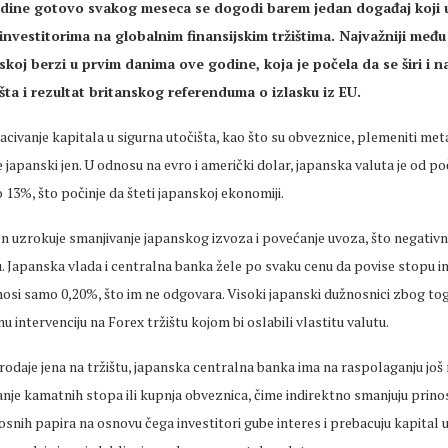
dine gotovo svakog meseca se dogodi barem jedan događaj koji 
nvestitorima na globalnim finansijskim tržištima. Najvažniji među
koj berzi u prvim danima ove godine, koja je počela da se širi i n
išta i rezultat britanskog referenduma o izlasku iz EU.
acivanje kapitala u sigurna utočišta, kao što su obveznice, plemeniti metali
je japanski jen. U odnosu na evro i američki dolar, japanska valuta je od p
o 13%, što počinje da šteti japanskoj ekonomiji.
en uzrokuje smanjivanje japanskog izvoza i povećanje uvoza, što negativn
nu. Japanska vlada i centralna banka žele po svaku cenu da povise stopu inf
nosi samo 0,20%, što im ne odgovara. Visoki japanski dužnosnici zbog to
u intervenciju na Forex tržištu kojom bi oslabili vlastitu valutu.
odaje jena na tržištu, japanska centralna banka ima na raspolaganju još 
anje kamatnih stopa ili kupnja obveznica, čime indirektno smanjuju prinos
snih papira na osnovu čega investitori gube interes i prebacuju kapital 