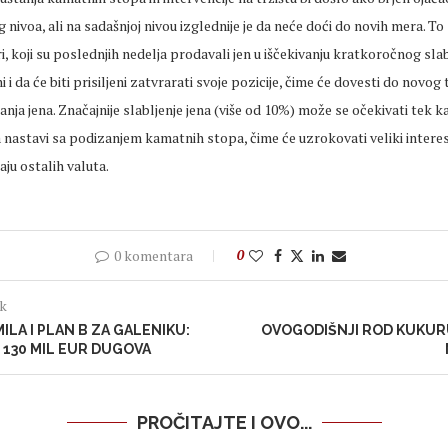
 nivoa, ali na sadašnjoj nivou izglednije je da neće doći do novih mera. To 
i, koji su poslednjih nedelja prodavali jen u iščekivanju kratkoročnog slab
 i da će biti prisiljeni zatvrarati svoje pozicije, čime će dovesti do novog 
nja jena. Značajnije slabljenje jena (više od 10%) može se očekivati tek 
 nastavi sa podizanjem kamatnih stopa, čime će uzrokovati veliki intere
aju ostalih valuta.
0 komentara
0
ak
ILA I PLAN B ZA GALENIKU:
OVOGODIŠNJI ROD KUKUR
130 MIL EUR DUGOVA
PROČITAJTE I OVO...