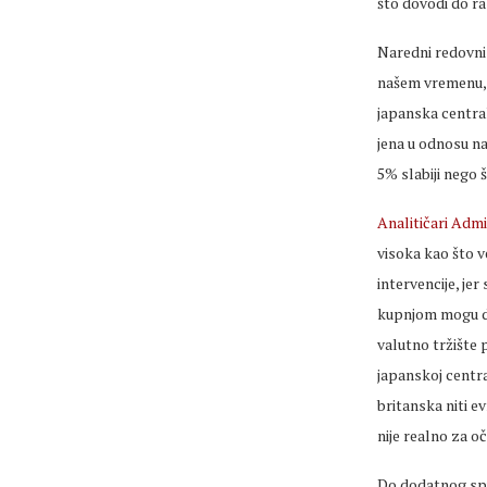
što dovodi do ra
Naredni redovni
našem vremenu, a
japanska centra
jena u odnosu na
5% slabiji nego š
Analitičari Adm
visoka kao što v
intervencije, jer
kupnjom mogu do
valutno tržište 
japanskoj centra
britanska niti 
nije realno za o
Do dodatnog spuš