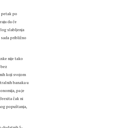
a petak po
raju da će
log slabljenja
e sada približno
nke nije tako
i bez
onih koji svojom
tralnih banaka u
onomija, pa je
rexita čak ni
nog popuštanja,
ao dodatnih 5-