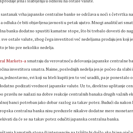
sprodaje jena i slabljenja u odnosu na ostale valute.
 sastanak vrha japanske centralne banke se održava u noći s četvrtka n
 odluka će biti objavljena javnosti u petak ujutro. Mnogi analitičari smat
lna banka dodatno spustiti kamatne stope, što bi trebalo dovesti do nag
 sve ostale valute, zbog čega investitori već nedeljama prodaju jen koji j
to je bio pre nekoliko nedelja.
iral Markets-a
smatraju da verovatnoća delovanja japanske centralne ba
ećina investitora smatra. Naime, poslednjih nedelja jen je počeo da slabi 
 su, jednostavno, svi koji su hteli kupiti jen to već uradili, pa je ponestalo 
datno podizati vrednost japanske valute. Uz to, direktno uplitanje cen
po pravilu ne nailazi na dobre reakcije centralnih banaka drugih važnih ek
lnoj banci potreban jako dobar razlog za takav potez. Budući da nakon B
evropska centralna banka nisu preduzele nikakve dodatne mere monetar
čekivati da će se na takav potez odučiti japanska centralna banka.
tanja kamatnih stopa ili intervencije na tržištu bi došlo ako bi jen ojač