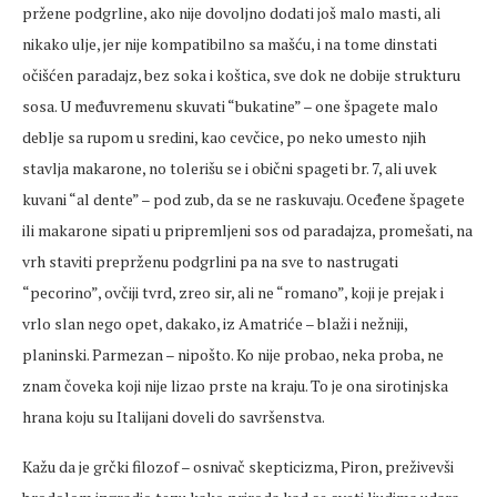
pržene podgrline, ako nije dovoljno dodati još malo masti, ali
nikako ulje, jer nije kompatibilno sa mašću, i na tome dinstati
očišćen paradajz, bez soka i koštica, sve dok ne dobije strukturu
sosa. U međuvremenu skuvati “bukatine” – one špagete malo
deblje sa rupom u sredini, kao cevčice, po neko umesto njih
stavlja makarone, no tolerišu se i obični spageti br. 7, ali uvek
kuvani “al dente” – pod zub, da se ne raskuvaju. Oceđene špagete
ili makarone sipati u pripremljeni sos od paradajza, promešati, na
vrh staviti preprženu podgrlini pa na sve to nastrugati
“pecorino”, ovčiji tvrd, zreo sir, ali ne “romano”, koji je prejak i
vrlo slan nego opet, dakako, iz Amatriće – blaži i nežniji,
planinski. Parmezan – nipošto. Ko nije probao, neka proba, ne
znam čoveka koji nije lizao prste na kraju. To je ona sirotinjska
hrana koju su Italijani doveli do savršenstva.
Kažu da je grčki filozof – osnivač skepticizma, Piron, preživevši