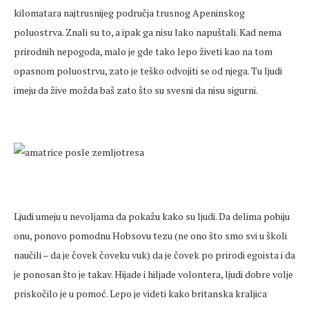
kilomatara najtrusnijeg područja trusnog Apeninskog
poluostrva. Znali su to, a ipak ga nisu lako napuštali. Kad nema
prirodnih nepogoda, malo je gde tako lepo živeti kao na tom
opasnom poluostrvu, zato je teško odvojiti se od njega. Tu ljudi
imeju da žive možda baš zato što su svesni da nisu sigurni.
Ljudi umeju u nevoljama da pokažu kako su ljudi. Da delima pobiju
onu, ponovo pomodnu Hobsovu tezu (ne ono što smo svi u školi
naučili – da je čovek čoveku vuk) da je čovek po prirodi egoista i da
je ponosan što je takav. Hijade i hiljade volontera, ljudi dobre volje
priskočilo je u pomoć. Lepo je videti kako britanska kraljica