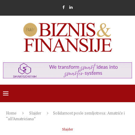
Home
Slajder
Solidarnost posle zemljotresa: Amatriće i
“all’Amatriciana”
Slajder