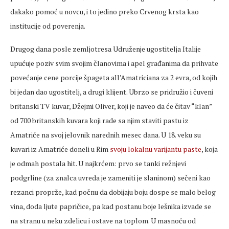
dakako pomoć u novcu, i to jedino preko Crvenog krsta kao
institucije od poverenja.
Drugog dana posle zemljotresa Udruženje ugostitelja Italije
upućuje poziv svim svojim članovima i apel građanima da prihvate
povećanje cene porcije špageta all’Amatriciana za 2 evra, od kojih
bi jedan dao ugostitelj, a drugi klijent. Ubrzo se pridružio i čuveni
britanski TV kuvar, Džejmi Oliver, koji je naveo da će čitav “klan”
od 700 britanskih kuvara koji rade sa njim staviti pastu iz
Amatriće na svoj jelovnik narednih mesec dana. U 18. veku su
kuvari iz Amatriće doneli u Rim
svoju lokalnu varijantu paste
, koja
je odmah postala hit. U najkrćem: prvo se tanki režnjevi
podgrline (za znalca uvreda je zameniti je slaninom) sečeni kao
rezanci proprže, kad počnu da dobijaju boju dospe se malo belog
vina, doda ljute papričice, pa kad postanu boje lešnika izvade se
na stranu u neku zdelicu i ostave na toplom. U masnoću od