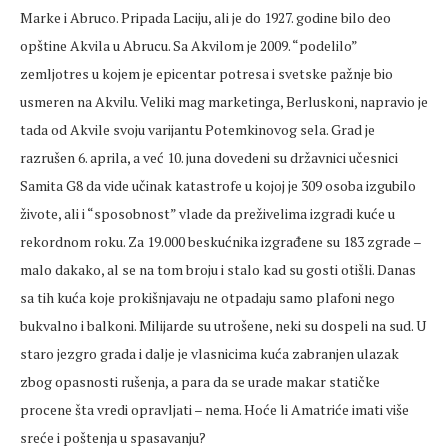
Marke i Abruco. Pripada Laciju, ali je do 1927. godine bilo deo
opštine Akvila u Abrucu. Sa Akvilom je 2009. “podelilo”
zemljotres u kojem je epicentar potresa i svetske pažnje bio
usmeren na Akvilu. Veliki mag marketinga, Berluskoni, napravio je
tada od Akvile svoju varijantu Potemkinovog sela. Grad je
razrušen 6. aprila, a već 10. juna dovedeni su državnici učesnici
Samita G8 da vide učinak katastrofe u kojoj je 309 osoba izgubilo
živote, ali i “sposobnost” vlade da preživelima izgradi kuće u
rekordnom roku. Za 19.000 beskućnika izgrađene su 183 zgrade –
malo dakako, al se na tom broju i stalo kad su gosti otišli. Danas
sa tih kuća koje prokišnjavaju ne otpadaju samo plafoni nego
bukvalno i balkoni. Milijarde su utrošene, neki su dospeli na sud. U
staro jezgro grada i dalje je vlasnicima kuća zabranjen ulazak
zbog opasnosti rušenja, a para da se urade makar statičke
procene šta vredi opravljati – nema. Hoće li Amatriće imati više
sreće i poštenja u spasavanju?