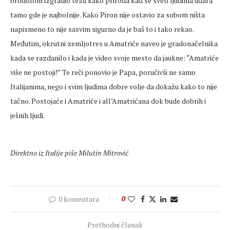
brodolom izgradio tezu kako priroda kad se sveti ljudima udara
tamo gde je najbolnije. Kako Piron nije ostavio za sobom ništa
napismeno to nije sasvim sigurno da je baš to i tako rekao.
Međutim, okrutni zemljotres u Amatriće naveo je gradonačelnika
kada se razdanilo i kada je video svoje mesto da jaukne: “Amatriće
više ne postoji!” Te reči ponovio je Papa, poručivši ne samo
Italijanima, nego i svim ljudima dobre volje da dokažu kako to nije
tačno. Postojaće i Amatriće i all’Amatrićana dok bude dobrih i
ješnih ljudi.
Direktno iz Italije piše Milutin Mitrović
0 komentara
0
Prethodni članak