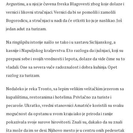
Avgustinu, a u njoj je čuvena freska Blagovesti zbog koje dolaze i
vernici i likovni stručnjaci. Vernici da bi se pomolili i zamolili
Bogorodicu, a stručnjaci u nadi da će otkriti ko ju je naslikao. Još
jedan adut za turizam.
Na ringišpilu istorije našlo se tako i u sastavu Siclijanskog, a
kasnije i Napuljskog kraljevstva. Eto razloga da i južnjaci, koji su
prepuni sebe i svojih vrednosti i lepota, dolaze da vide čime su to
vladali. One sa severa vuče radoznalost i dobra kuhinja. Opet
razlog za turizam.
Nedaleko je reka Tronto, sa lepim velikim veštačkim jezerom sa
kupalištima, restoranima i hotelima. Privlačno za turiste i
pecaroše. Ukratko, vredni stanovnici Amatriće koristili su svaku
mogućnost da opstanu u svom kraju iako je priroda i ranije
pokazivala svoje surove hirovitosti. Znali su, dakako da su znali
šta može da im se desi. Njihovo mesto je u centru onih pedesetak