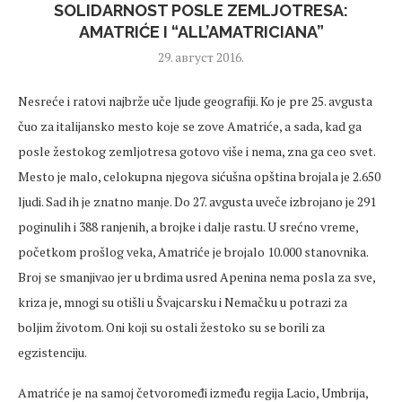
SOLIDARNOST POSLE ZEMLJOTRESA:
AMATRIĆE I “ALL’AMATRICIANA”
29. август 2016.
Nesreće i ratovi najbrže uče ljude geografiji. Ko je pre 25. avgusta
čuo za italijansko mesto koje se zove Amatriće, a sada, kad ga
posle žestokog zemljotresa gotovo više i nema, zna ga ceo svet.
Mesto je malo, celokupna njegova sićušna opština brojala je 2.650
ljudi. Sad ih je znatno manje. Do 27. avgusta uveče izbrojano je 291
poginulih i 388 ranjenih, a brojke i dalje rastu. U srećno vreme,
početkom prošlog veka, Amatriće je brojalo 10.000 stanovnika.
Broj se smanjivao jer u brdima usred Apenina nema posla za sve,
kriza je, mnogi su otišli u Švajcarsku i Nemačku u potrazi za
boljim životom. Oni koji su ostali žestoko su se borili za
egzistenciju.
Amatriće je na samoj četvoromeđi između regija Lacio, Umbrija,