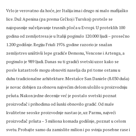
Vrlo je verovatno da hoće, jer Italija ima i drugo ni malo mafijaško
lice. Duž Apenina (pa prema Grčkoj i Turskoj) proteže se
najopasnije sučeljavanje trusnih ploča u Evropi. U proteklih 100
godina od zemljotresa je u Italiji poginulo 120.000 ljudi – prosečno
1.200 godišnje. Regiju Friuli 1976. godine razorio je snažan
zemljotres uništivši lepe gradiće Đemonu, Vencone i Artenga, a
poginulo je 989 ljudi. Danas su ti gradići svetski uzor kako se
posle katastrofe mogu obnoviti naselja da pri tome ostanu u
duhu tradicionalne arhitekture. Mestašce San Daniele (8.030 duša)
je novac dobijen za obnovu najvećim delom uložilo u proizvodnju
pršuta. Nakon jedne decenije već je postalo svetski poznat
proizvođač i prihodima od šunki obnovilo gradić. Od male
kvalitetne seoske proizvodnje nastao je, uz Parmu, najveći
proizvođač pršuta – 3 miliona komada godišnje, poznat u celom
svetu. Probajte samo da zamislite milion i po svinja posebne rase i