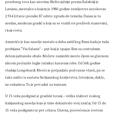
posebnog tova kao sirovinu. Nešto južnije prema Kalabriji je
Laviano, mestašce u kojem je 1980. godine zemljotres uzrokovao
2.914 žrtava i porušio 87 odsto zgrada do temelja. Danas je to
uredan, moderan gradić u koji su se vratili svi preživeli stanovnici,
i koji cveta.
Amatriće je kao naselje nastalo u doba antičkog Rima kada je tuda
probijana “Via Salaria” – put koji je spajao Rim sa centralnim
delom jadranske obale. Možete zamisliti mesto čijom su glavnom
ulicom prolazile legije ratnika i karavani robe. Od 568. godine
vladaju Longobardi. Mesto je potpadalo pod razne vlasti, pa se
tako našlo i u sastavu Siclijanskog kraljevstva. Istorijom, dakle,
ne oskudeva. To je prvi adut za turizam.
U 13. veku podignut je gradski toranj – velika slabost svakog
italijanskog naselja koje je time dokazivalo svoj značaj. Od 13. do
15. veka podignuto je pet crkava. Glavna, posvećena je svetom