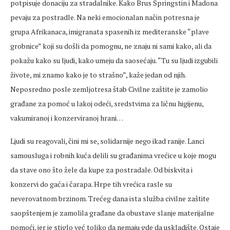
potpisuje donaciju za stradalnike. Kako Brus Springstin i Madona
pevaju za postradle. Na neki emocionalan način potresna je
grupa Afrikanaca, imigranata spasenih iz mediteranske “plave
grobnice” koji su došli da pomognu, ne znaju ni sami kako, ali da
pokažu kako su ljudi, kako umeju da saosećaju. “Tu su ljudi izgubili
živote, mi znamo kako je to strašno”, kaže jedan od njih.
Neposredno posle zemljotresa štab Civilne zaštite je zamolio
građane za pomoć u lakoj odeći, sredstvima za ličnu higijenu,
vakumiranoj i konzerviranoj hrani…
Ljudi su reagovali, čini mi se, solidarnije nego ikad ranije. Lanci
samousluga i robnih kuća delili su građanima vrećice u koje mogu
da stave ono što žele da kupe za postradale. Od biskvita i
konzervi do gaća i čarapa. Hrpe tih vrećica rasle su
neverovatnom brzinom. Trećeg dana ista služba civilne zaštite
saopštenjem je zamolila građane da obustave slanje materijalne
pomoći, jer je stiglo već toliko da nemaju gde da uskladište. Ostaje