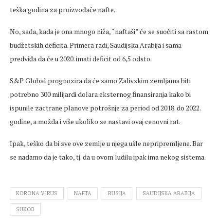
teška godina za proizvođače nafte.
No, sada, kada je ona mnogo niža, “naftaši” će se suočiti sa rastom
budžetskih deficita. Primera radi, Saudijska Arabija i sama
predviđa da će u 2020. imati deficit od 6,5 odsto.
S&P Global prognozira da će samo Zalivskim zemljama biti
potrebno 300 milijardi dolara eksternog finansiranja kako bi
ispunile zactrane planove potrošnje za period od 2018. do 2022.
godine, a možda i više ukoliko se nastavi ovaj cenovni rat.
Ipak, teško da bi sve ove zemlje u njega ušle nepripremljene. Bar
se nadamo da je tako, tj. da u ovom ludilu ipak ima nekog sistema.
KORONA VIRUS
NAFTA
RUSIJA
SAUDIJSKA ARABIJA
SUKOB