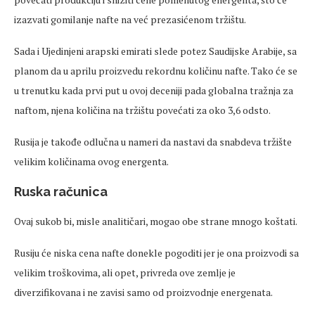
izazvati gomilanje nafte na već prezasićenom tržištu.
Sada i Ujedinjeni arapski emirati slede potez Saudijske Arabije, sa
planom da u aprilu proizvedu rekordnu količinu nafte. Tako će se
u trenutku kada prvi put u ovoj deceniji pada globalna tražnja za
naftom, njena količina na tržištu povećati za oko 3,6 odsto.
Rusija je takođe odlučna u nameri da nastavi da snabdeva tržište
velikim količinama ovog energenta.
Ruska računica
Ovaj sukob bi, misle analitičari, mogao obe strane mnogo koštati.
Rusiju će niska cena nafte donekle pogoditi jer je ona proizvodi sa
velikim troškovima, ali opet, privreda ove zemlje je
diverzifikovana i ne zavisi samo od proizvodnje energenata.