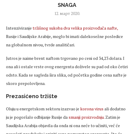
SNAGA
12. март 2020.
Intenziviranje
tržišnog sukoba dva velika proizvođača nafte,
Rusije i Saudijske Arabije, moglo bi imati dalekosežne posledice
na globalnom nivou, tvrde analitičari.
Jutros je naime brent naftom trgovano po ceni od 34,23 dolara. I
ona ali i ostale vrste ovog energenta doživele su pad od oko četiri
odsto. Kada se sagleda šira slika, od početka godine cena nafte je
skoro prepolovljena.
Prezasićeno tržište
Oluju u energetskom sektoru izazvao je
korona virus
ali dodatno
ju je pogoršalo odbijanje Rusije da
smanji proizvodnju
. Zatim je
Saudijska Arabija objavila da onda ni ona neće to učiniti, već će
povećati produkciju i sniziti cene pomenutog energenta, što će