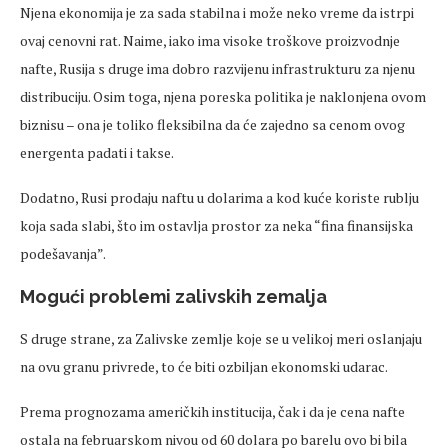
Njena ekonomija je za sada stabilna i može neko vreme da istrpi
ovaj cenovni rat. Naime, iako ima visoke troškove proizvodnje
nafte, Rusija s druge ima dobro razvijenu infrastrukturu za njenu
distribuciju. Osim toga, njena poreska politika je naklonjena ovom
biznisu – ona je toliko fleksibilna da će zajedno sa cenom ovog
energenta padati i takse.
Dodatno, Rusi prodaju naftu u dolarima a kod kuće koriste rublju
koja sada slabi, što im ostavlja prostor za neka “fina finansijska
podešavanja”.
Mogući problemi zalivskih zemalja
S druge strane, za Zalivske zemlje koje se u velikoj meri oslanjaju
na ovu granu privrede, to će biti ozbiljan ekonomski udarac.
Prema prognozama američkih institucija, čak i da je cena nafte
ostala na februarskom nivou od 60 dolara po barelu ovo bi bila