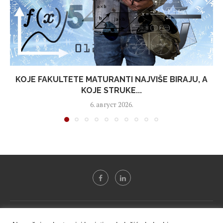
KOJE FAKULTETE MATURANTI NAJVIŠE BIRAJU, A
KOJE STRUKE...
6. август 2026.
Svi tekstovi sa portala "Biznis i finansije" su u vlasništvu "NIP