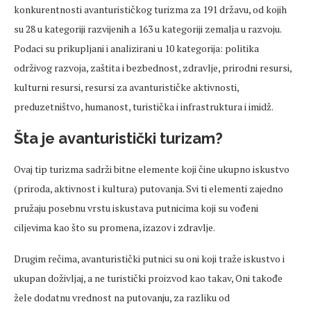
konkurentnosti avanturističkog turizma za 191 državu, od kojih
su 28 u kategoriji razvijenih a 163 u kategoriji zemalja u razvoju.
Podaci su prikupljani i analizirani u 10 kategorija: politika
održivog razvoja, zaštita i bezbednost, zdravlje, prirodni resursi,
kulturni resursi, resursi za avanturističke aktivnosti,
preduzetništvo, humanost, turistička i infrastruktura i imidž.
Šta je avanturistički turizam?
Ovaj tip turizma sadrži bitne elemente koji čine ukupno iskustvo
(priroda, aktivnost i kultura) putovanja. Svi ti elementi zajedno
pružaju posebnu vrstu iskustava putnicima koji su vođeni
ciljevima kao što su promena, izazov i zdravlje.
Drugim rečima, avanturistički putnici su oni koji traže iskustvo i
ukupan doživljaj, a ne turistički proizvod kao takav, Oni takođe
žele dodatnu vrednost na putovanju, za razliku od