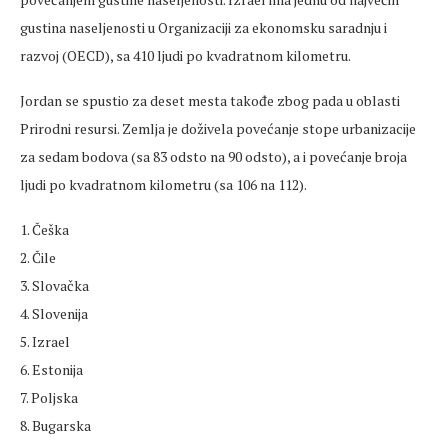
gustina naseljenosti u Organizaciji za ekonomsku saradnju i
razvoj (OECD), sa 410 ljudi po kvadratnom kilometru.
Jordan se spustio za deset mesta takođe zbog pada u oblasti
Prirodni resursi. Zemlja je doživela povećanje stope urbanizacije
za sedam bodova (sa 83 odsto na 90 odsto), a i povećanje broja
ljudi po kvadratnom kilometru (sa 106 na 112).
1. Češka
2. Čile
3. Slovačka
4. Slovenija
5. Izrael
6. Estonija
7. Poljska
8. Bugarska