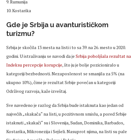
9. Rumunija
10. Kostarika
Gde je Srbija u avanturističkom
turizmu?
Srbija je skočila 13 mesta na listi i to sa 39. na 26. mesto u 2020.
godini. U istraživanju se navodi da je
Srbija poboljšala rezultat na
Indeksu percepcije korupcije
, što ju je bolje pozicioniralo u
kategoriji bezbednosti. Nezaposlenost se smanjila za 5% (na
ukupno 10%), čime je rezultat Srbije povećan u kategoriji
Održivog razvoja, kaže izveštaj.
Sve navedeno je razlog da Srbija bude istaknuta kao jedan od
najvećih „skakača“ na listi, u pozitivnom smislu, a pored Srbije
istaknuti „skakači“ su i Slovenija, Sudan, Dominika, Barbados,
Kostarika, Mikronezija i Sejšeli. Nasuprot njima, na listi su pale