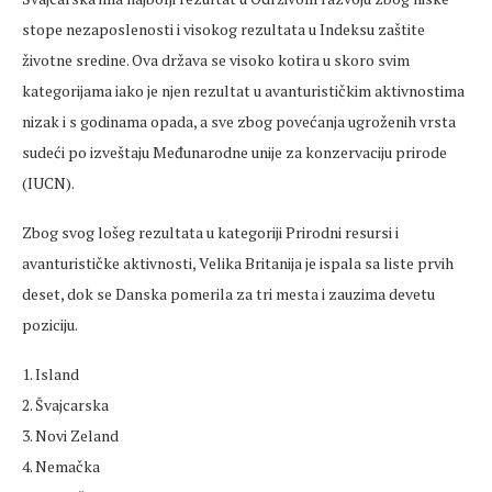
stope nezaposlenosti i visokog rezultata u Indeksu zaštite
životne sredine. Ova država se visoko kotira u skoro svim
kategorijama iako je njen rezultat u avanturističkim aktivnostima
nizak i s godinama opada, a sve zbog povećanja ugroženih vrsta
sudeći po izveštaju Međunarodne unije za konzervaciju prirode
(IUCN).
Zbog svog lošeg rezultata u kategoriji Prirodni resursi i
avanturističke aktivnosti, Velika Britanija je ispala sa liste prvih
deset, dok se Danska pomerila za tri mesta i zauzima devetu
poziciju.
1. Island
2. Švajcarska
3. Novi Zeland
4. Nemačka