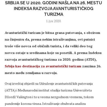
SRBIJA SE U 2020. GODINI NAŠLA NA 26. MESTU
INDEKSA RAZVOJA AVANTURISTIČKOG
TURIZMA
1. јун 2020.
Avanturistički turizam je bitna grana putovanja, s obzirom
na činjenicu da, prema nekim istraživanjima, ovi putnici
troše više novca od običnih turista, i da veliki deo tog
novca ostaje u sredinama koje su posetili. A prema Indeksu
razvoja avanturističkog turizma za 2020. godinu (ATDI),
Srbija kao destinacija za avanturistički turizam
zauzima 26.
mesto među zemljama u razvoju.
Ovaj izveštaj objavili su Udruženje avanturističkih putovanja
(ATTA) i Međunarodni institut studija turizma Univerziteta
Džordž Vašington i to u veoma nezgodnom vremenu, tokom
pandemije korona virusa. Istraživanje obuhvata analizu