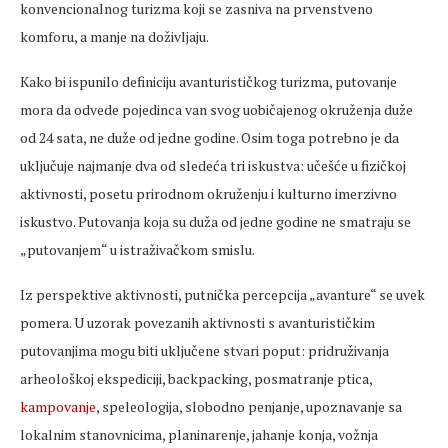
konvencionalnog turizma koji se zasniva na prvenstveno
komforu, a manje na doživljaju.
Kako bi ispunilo definiciju avanturističkog turizma, putovanje
mora da odvede pojedinca van svog uobičajenog okruženja duže
od 24 sata, ne duže od jedne godine. Osim toga potrebno je da
uključuje najmanje dva od sledeća tri iskustva: učešće u fizičkoj
aktivnosti, posetu prirodnom okruženju i kulturno imerzivno
iskustvo. Putovanja koja su duža od jedne godine ne smatraju se
„putovanjem“ u istraživačkom smislu.
Iz perspektive aktivnosti, putnička percepcija „avanture“ se uvek
pomera. U uzorak povezanih aktivnosti s avanturističkim
putovanjima mogu biti uključene stvari poput: pridruživanja
arheološkoj ekspediciji, backpacking, posmatranje ptica,
kampovanje
, speleologija, slobodno penjanje, upoznavanje sa
lokalnim stanovnicima, planinarenje, jahanje konja, vožnja