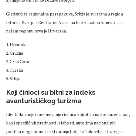
Sjedinjene Američke Države i Belgija.
Gledajući iz regionalne perspektive, Srbija je svrstana u region
Istočne Evrope i Centralne Azije i na listi zauzima 5. mesto, a u
našem regionu prva je Hrvatska.
1. Hrvatska
2. Gruzija
3. Crna Gora
4. Turska
5. Srbija
Koji činioci su bitni za indeks
avanturističkog turizma
Identifikovanje i razumevanje činilaca koji utiču na konkurentnost,
kao i specifičnih prednosti i slabosti, autorima nacionalnih
politika mogu pomoći u stvaranju bolje i učinkovitije strategije i