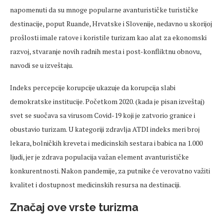
napomenuti da su mnoge popularne avanturističke turističke
destinacije, poput Ruande, Hrvatske i Slovenije, nedavno u skorijoj
prošlosti imale ratove i koristile turizam kao alat za ekonomski
razvoj, stvaranje novih radnih mesta i post-konfliktnu obnovu,
navodi se u izveštaju.
Indeks percepcije korupcije ukazuje da korupcija slabi
demokratske institucije. Početkom 2020. (kada je pisan izveštaj)
svet se suočava sa virusom Covid-19 koji je zatvorio granice i
obustavio turizam. U kategoriji zdravlja ATDI indeks meri broj
lekara, bolničkih kreveta i medicinskih sestara i babica na 1.000
ljudi, jer je zdrava populacija važan element avanturističke
konkurentnosti. Nakon pandemije, za putnike će verovatno važiti
kvalitet i dostupnost medicinskih resursa na destinaciji.
Značaj ove vrste turizma