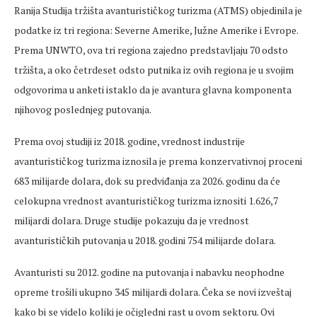
Ranija Studija tržišta avanturističkog turizma (ATMS) objedinila je
podatke iz tri regiona: Severne Amerike, Južne Amerike i Evrope.
Prema UNWTO, ova tri regiona zajedno predstavljaju 70 odsto
tržišta, a oko četrdeset odsto putnika iz ovih regiona je u svojim
odgovorima u anketi istaklo da je avantura glavna komponenta
njihovog poslednjeg putovanja.
Prema ovoj studiji iz 2018. godine, vrednost industrije
avanturističkog turizma iznosila je prema konzervativnoj proceni
683 milijarde dolara, dok su predviđanja za 2026. godinu da će
celokupna vrednost avanturističkog turizma iznositi 1.626,7
milijardi dolara. Druge studije pokazuju da je vrednost
avanturističkih putovanja u 2018. godini 754 milijarde dolara.
Avanturisti su 2012. godine na putovanja i nabavku neophodne
opreme trošili ukupno 345 milijardi dolara. Čeka se novi izveštaj
kako bi se videlo koliki je očigledni rast u ovom sektoru. Ovi