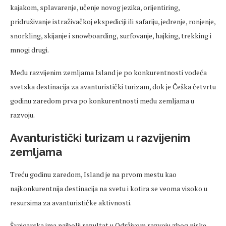
kajakom, splavarenje, učenje novog jezika, orijentiring,
pridruživanje istraživačkoj ekspediciji ili safariju, jedrenje, ronjenje,
snorkling, skijanje i snowboarding, surfovanje, hajking, trekking i
mnogi drugi.
Među razvijenim zemljama Island je po konkurentnosti vodeća
svetska destinacija za avanturistički turizam, dok je Češka četvrtu
godinu zaredom prva po konkurentnosti među zemljama u
razvoju.
Avanturistički turizam u razvijenim
zemljama
Treću godinu zaredom, Island je na prvom mestu kao
najkonkurentnija destinacija na svetu i kotira se veoma visoko u
resursima za avanturističke aktivnosti.
Švajcarska ima najbolji rezultat u Održivom razvoju zbog niske