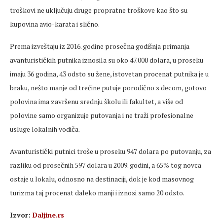
troškovi ne uključuju druge propratne troškove kao što su
kupovina avio-karata i slično.
Prema izveštaju iz 2016. godine prosečna godišnja primanja
avanturističkih putnika iznosila su oko 47.000 dolara, u proseku
imaju 36 godina, 43 odsto su žene, istovetan procenat putnika je u
braku, nešto manje od trećine putuje porodično s decom, gotovo
polovina ima završenu srednju školu ili fakultet, a više od
polovine samo organizuje putovanja i ne traži profesionalne
usluge lokalnih vodiča.
Avanturistički putnici troše u proseku 947 dolara po putovanju, za
razliku od prosečnih 597 dolara u 2009. godini, a 65% tog novca
ostaje u lokalu, odnosno na destinaciji, dok je kod masovnog
turizma taj procenat daleko manji i iznosi samo 20 odsto.
Izvor:
Daljine.rs