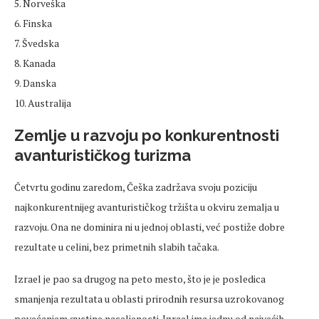
5. Norveška
6. Finska
7. Švedska
8. Kanada
9. Danska
10. Australija
Zemlje u razvoju po konkurentnosti
avanturističkog turizma
Četvrtu godinu zaredom, Češka zadržava svoju poziciju
najkonkurentnijeg avanturističkog tržišta u okviru zemalja u
razvoju. Ona ne dominira ni u jednoj oblasti, već postiže dobre
rezultate u celini, bez primetnih slabih tačaka.
Izrael je pao sa drugog na peto mesto, što je je posledica
smanjenja rezultata u oblasti prirodnih resursa uzrokovanog
povećanjem gustine naseljenosti. Izrael ima jednu od najvećih