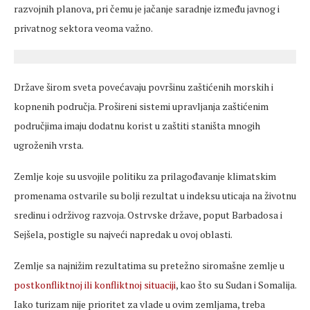
razvojnih planova, pri čemu je jačanje saradnje između javnog i
privatnog sektora veoma važno.
Države širom sveta povećavaju površinu zaštićenih morskih i
kopnenih područja. Prošireni sistemi upravljanja zaštićenim
područjima imaju dodatnu korist u zaštiti staništa mnogih
ugroženih vrsta.
Zemlje koje su usvojile politiku za prilagođavanje klimatskim
promenama ostvarile su bolji rezultat u indeksu uticaja na životnu
sredinu i održivog razvoja. Ostrvske države, poput Barbadosa i
Sejšela, postigle su najveći napredak u ovoj oblasti.
Zemlje sa najnižim rezultatima su pretežno siromašne zemlje u
postkonfliktnoj ili konfliktnoj situaciji
, kao što su Sudan i Somalija.
Iako turizam nije prioritet za vlade u ovim zemljama, treba