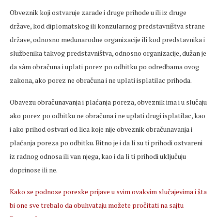
Obveznik koji ostvaruje zarade i druge prihode u ili iz druge
države, kod diplomatskog ili konzularnog predstavništva strane
države, odnosno međunarodne organizacije ili kod predstavnika i
službenika takvog predstavništva, odnosno organizacije, dužan je
da sâm obračuna i uplati porez po odbitku po odredbama ovog
zakona, ako porez ne obračuna i ne uplati isplatilac prihoda.
Obavezu obračunavanja i plaćanja poreza, obveznik ima i u slučaju
ako porez po odbitku ne obračuna i ne uplati drugi isplatilac, kao
i ako prihod ostvari od lica koje nije obveznik obračunavanja i
plaćanja poreza po odbitku. Bitno je i da li su ti prihodi ostvareni
iz radnog odnosa ili van njega, kao i da li ti prihodi uključuju
doprinose ili ne.
Kako se podnose poreske prijave u svim ovakvim slučajevima i šta
bi one sve trebalo da obuhvataju možete pročitati na sajtu