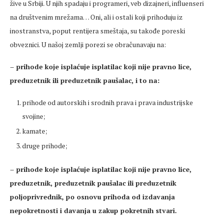
žive u Srbiji. U njih spadaju i programeri, veb dizajneri, influenseri
na društvenim mrežama… Oni, ali i ostali koji prihoduju iz
inostranstva, poput rentijera smeštaja, su takođe poreski
obveznici. U našoj zemlji porezi se obračunavaju na:
– prihode koje isplaćuje isplatilac koji nije pravno lice,
preduzetnik ili preduzetnik paušalac, i to na:
prihode od autorskih i srodnih prava i prava industrijske
svojine;
kamate;
druge prihode;
– prihode koje isplaćuje isplatilac koji nije pravno lice,
preduzetnik, preduzetnik paušalac ili preduzetnik
poljoprivrednik, po osnovu prihoda od izdavanja
nepokretnosti i davanja u zakup pokretnih stvari.