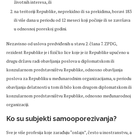
životnih interesa, ili
na teritoriji Republike, neprekidno ili sa prekidima, boravi 183
ili više dana u periodu od 12 meseci koji počinje ili se završava
u odnosnoj poreskoj godini.
Nezavisno od uslova predviđenih u stavu 2. člana 7. ZPDG,
rezident Republike je i fizičko lice koje je iz Republike upućeno u
drugu državu radi obavljanja poslova u diplomatskom ili
konzularnom predstavništvu Republike, odnosno obavljanja
poslova za Republiku u međunarodnim organizacijama, u periodu
obavljanja delatnosti u tom ili bilo kom drugom diplomatskom ili
konzularnom predstavništvu Republike, odnosno međunarodnoj
organizaciji.
Ko su subjekti samooporezivanja?
Sve je više profesija koje zarađuju “onlajn”, često u inostranstvu, a