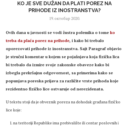
KO JE SVE DUŽAN DA PLATI POREZ NA
PRIHODE IZ INOSTRANSTVA?
19. октобар 2020.
Ovih dana u javnosti se vodi žustra polemika o tome
ko
treba da plaća porez na prihode
, i kako bi trebalo
oporezovati prihode iz inostranstva. Sajt Paragraf objavio
je stručni komentar u kojem se pojašnjava koja fizička lica
bi trebalo da izmire svoje zakonske obaveze kako bi
izbegla prekršajnu odgovornost, sa primerima kako se
popunjava poreska prijava za različite vrste prihoda koje
rezidentno fizičko lice ostvaruje od nerezidenata.
U tekstu stoji da je obveznik poreza na dohodak građana fizičko
lice koje:
na teritoriji Republike ima prebivalište ili centar poslovnih i