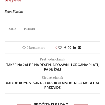
Paragraf.rs.
Foto: Pixabay
POREZ
PRIHODI
0 komentara
0
Prethodni članak
TAKSE NA ŽALBE NA REŠENJA DRŽAVNIH ORGANA: PLATI,
PA SE ŽALI
Sledeći članak
RAD OD KUĆE STVARA STRES KOJI MNOGI NISU MOGLI DA
PREDVIDE
PROČITAJTE I OVO...