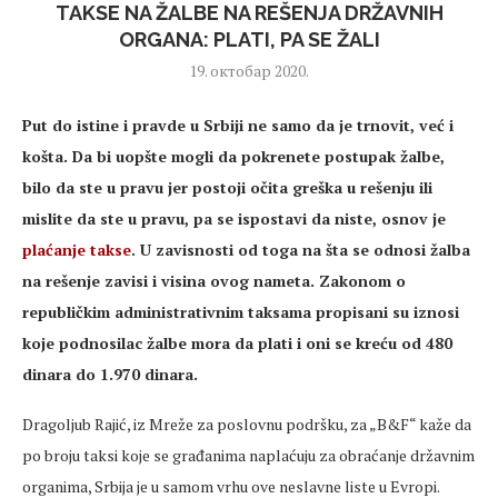
TAKSE NA ŽALBE NA REŠENJA DRŽAVNIH
ORGANA: PLATI, PA SE ŽALI
19. октобар 2020.
Put do istine i pravde u Srbiji ne samo da je trnovit, već i
košta. Da bi uopšte mogli da pokrenete postupak žalbe,
bilo da ste u pravu jer postoji očita greška u rešenju ili
mislite da ste u pravu, pa se ispostavi da niste, osnov je
plaćanje takse
. U zavisnosti od toga na šta se odnosi žalba
na rešenje zavisi i visina ovog nameta. Zakonom o
republičkim administrativnim taksama propisani su iznosi
koje podnosilac žalbe mora da plati i oni se kreću od 480
dinara do 1.970 dinara.
Dragoljub Rajić, iz Mreže za poslovnu podršku, za „B&F“ kaže da
po broju taksi koje se građanima naplaćuju za obraćanje državnim
organima, Srbija je u samom vrhu ove neslavne liste u Evropi.