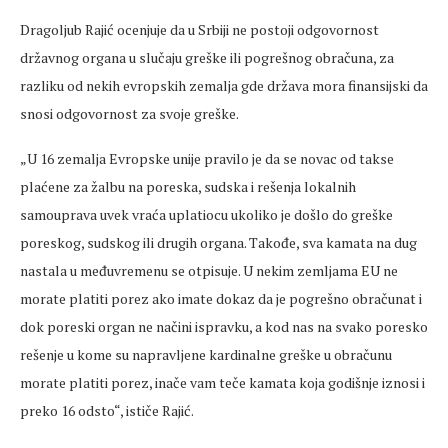
Dragoljub Rajić ocenjuje da u Srbiji ne postoji odgovornost
državnog organa u slučaju greške ili pogrešnog obračuna, za
razliku od nekih evropskih zemalja gde država mora finansijski da
snosi odgovornost za svoje greške.
„U 16 zemalja Evropske unije pravilo je da se novac od takse
plaćene za žalbu na poreska, sudska i rešenja lokalnih
samouprava uvek vraća uplatiocu ukoliko je došlo do greške
poreskog, sudskog ili drugih organa. Takođe, sva kamata na dug
nastala u međuvremenu se otpisuje. U nekim zemljama EU ne
morate platiti porez ako imate dokaz da je pogrešno obračunat i
dok poreski organ ne načini ispravku, a kod nas na svako poresko
rešenje u kome su napravljene kardinalne greške u obračunu
morate platiti porez, inače vam teče kamata koja godišnje iznosi i
preko 16 odsto“, ističe Rajić.