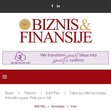
Home
Tekstovi
B&F Plus
Takse na žalbe na rešenja
državnih organa: Plati, pa se žali
B&F Plus
Ekonomija
Vesti