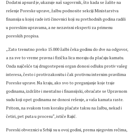
Dodatni apsurd je, ukazuje naš sagovrnik, što kada se žalite na
rešenje Poreske uprave, žalbu podnosite sekciji Ministarstva
finansija u kojoj rade isti činovnici koji su prethodnih godina radili
u poreskim upravama, a ne nezavisni eksperti za primenu
poreskih propisa.
„Zato trenutno preko 15.000 žalbi čeka godinu do dve na odgovor,
a za sve to vreme pravna i fizička lica moraju da plaćaju kamatu.
Onda najčešće taj drugostepeni organ donosi odluku protiv vašeg
interesa, često i protivzakonitu i čak protivnu internim pravilima
Poreske uprave. Na kraju, ako svo to preganjanje koje traje
godinama, izdržite i mentalno i finansijski, obraćate se Upravnom
sudu koji opet godinama ne donosi rešenje, a vaša kamata raste.
Pritom, na svakom tom koraku plaćate taksu na žalbu, nekad i
četiri, pet puta u procesu“, ističe Rajić.
Poreski obveznici u Srbiji su u ovoj godini, prema njegovim rečima,