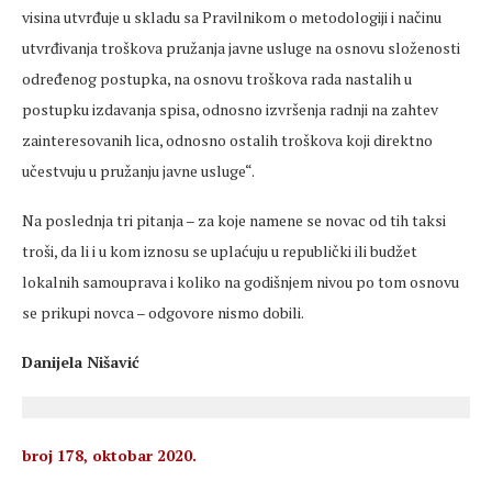
visina utvrđuje u skladu sa Pravilnikom o metodologiji i načinu
utvrđivanja troškova pružanja javne usluge na osnovu složenosti
određenog postupka, na osnovu troškova rada nastalih u
postupku izdavanja spisa, odnosno izvršenja radnji na zahtev
zainteresovanih lica, odnosno ostalih troškova koji direktno
učestvuju u pružanju javne usluge“.
Na poslednja tri pitanja – za koje namene se novac od tih taksi
troši, da li i u kom iznosu se uplaćuju u republički ili budžet
lokalnih samouprava i koliko na godišnjem nivou po tom osnovu
se prikupi novca – odgovore nismo dobili.
Danijela Nišavić
broj 178, oktobar 2020.