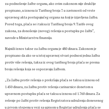
za podnošenje žalbe organu, ako ovim zakonom nije drukčije
propisano, u iznosu iz Tarifnog broja 7. u zavisnosti od vrste
upravnog akta postupajućeg organa na koji je izjavljena žalba.
Pored toga, plaća se i taksa iz Tarifnog broja 9. Tarife ovog
zakona, za donošenje (novog) rešenja u postupku po žalbi“,
navode u Ministarstvu finansija.
Najniži iznos takse za žalbu organu je 480 dinara. Zakonom je
propisano da ako se u istoj upravnoj stvari podnosi jedna žalba
protiv više rešenja, taksa iz ovog tarifnog broja plaća se prema
broju rešenja koja se osporavaju žalbom.
„Za žalbu protiv rešenja o prekršaju plaća se taksa u iznosu od
1.450 dinara, za žalbu protiv rešenja carinarnice donetom u
upravnom postupku plaća se taksa u iznosu od 1.760 dinara. Za
rešenje po žalbi protiv rešenja Registratora udruženja donesenog
u prvom stepenu u vezi sa upisom u Registar udruženja plaća se