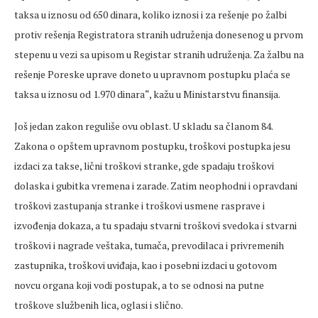
taksa u iznosu od 650 dinara, koliko iznosi i za rešenje po žalbi
protiv rešenja Registratora stranih udruženja donesenog u prvom
stepenu u vezi sa upisom u Registar stranih udruženja. Za žalbu na
rešenje Poreske uprave doneto u upravnom postupku plaća se
taksa u iznosu od 1.970 dinara“, kažu u Ministarstvu finansija.
Još jedan zakon reguliše ovu oblast. U skladu sa članom 84.
Zakona o opštem upravnom postupku, troškovi postupka jesu
izdaci za takse, lični troškovi stranke, gde spadaju troškovi
dolaska i gubitka vremena i zarade. Zatim neophodni i opravdani
troškovi zastupanja stranke i troškovi usmene rasprave i
izvođenja dokaza, a tu spadaju stvarni troškovi svedoka i stvarni
troškovi i nagrade veštaka, tumača, prevodilaca i privremenih
zastupnika, troškovi uviđaja, kao i posebni izdaci u gotovom
novcu organa koji vodi postupak, a to se odnosi na putne
troškove službenih lica, oglasi i slično.