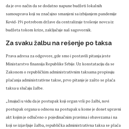
da je ovo način da se dodatno napune budžeti lokalnih
samouprava koji su značajno smanjeni sa izbijanjem pandemije
Kovid-19 i potrebom države da centralizuje trošenje novca iz
budžeta tokom krize, zaključuje naš sagovornik.
Za svaku žalbu na rešenje po taksa
Prava adresa za odgovore, gde smo i postavili pitanja jeste
Ministarstvo finansija Republike Srbije. Uz konstataciju da se
Zakonom o republičkim administrativnim taksama propisuju
plaćanja administrativne takse, prvo pitanje je zašto se plaća
taksa u slučaju žalbe.
„Imajući u vidu da je postupak koji organ vrši po žalbi, novi
postupak organa u odnosu na postupak u kome je donet upravni
akt kojim je odlučeno o pojedinačnim pravima i obavezama i na
koji se izjavljuje žalba, republička administrativna taksa se plaća