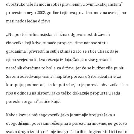
dvostruko više nemoćni i obespravljenim u ovim „kafkijanskim“
procesima nego 2008. godine i njihova privatna imovina uvek je na
meti nedosledne države.
„Ne postoji ni finansijska, ni lična odgovornost državnih
činovnika koji krivo tumače propise i time nanose štetu
građanima i privrednim subjektima i zato se stiče utisak da je
njima svejedno kakva rešenja izdaju. Čak, što više grešaka i
netačnih obračuna to bolje za državu, jer će se budžet više puniti.
Sistem određivanja visine i naplate poreza u Srbiji idealan je za
korupciju, podmetanja i zloupotrebe, jer je poreski obveznik sitna
riba u odnosu na sistem i jako teško dokazuje propuste u radu
poreskih organa“, ističe Rajić.
Kako ukazuje naš sagovornik, jako je sumnjiv broj grešaka u
ovogodišnjim poreskim rešenjima o porezu na imovinu, jer gotovo
svako drugo izdato rešenje ima grešaka ili nelogičnosti. Liči i na to