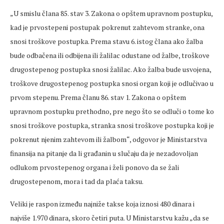
„U smislu člana 85. stav 3. Zakona o opštem upravnom postupku,
kad je prvostepeni postupak pokrenut zahtevom stranke, ona
snosi troškove postupka. Prema stavu 6. istog člana ako žalba
bude odbačena ili odbijena ili žalilac odustane od žalbe, troškove
drugostepenog postupka snosi žalilac. Ako žalba bude usvojena,
troškove drugostepenog postupka snosi organ koji je odlučivao u
prvom stepenu. Prema članu 86. stav 1. Zakona o opštem
upravnom postupku prethodno, pre nego što se odluči o tome ko
snosi troškove postupka, stranka snosi troškove postupka koji je
pokrenut njenim zahtevom ili žalbom“, odgovor je Ministarstva
finansija na pitanje da li građanin u slučaju da je nezadovoljan
odlukom prvostepenog organa i želi ponovo da se žali
drugostepenom, mora i tad da plaća taksu.
Veliki je raspon između najniže takse koja iznosi 480 dinara i
najviše 1.970 dinara, skoro četiri puta. U Ministarstvu kažu „da se