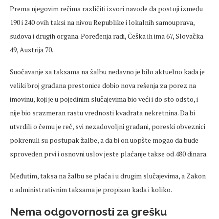
Prema njegovim rečima različiti izvori navode da postoji između
190 i 240 ovih taksi na nivou Republike i lokalnih samouprava,
sudova i drugih organa. Poređenja radi, Češka ih ima 67, Slovačka
49, Austrija 70.
Suočavanje sa taksama na žalbu nedavno je bilo aktuelno kada je
veliki broj građana prestonice dobio nova rešenja za porez na
imovinu, koji je u pojedinim slučajevima bio veći i do sto odsto, i
nije bio srazmeran rastu vrednosti kvadrata nekretnina. Da bi
utvrdili o čemu je reč, svi nezadovoljni građani, poreski obveznici
pokrenuli su postupak žalbe, a da bi on uopšte mogao da bude
sproveden prvi i osnovni uslov jeste plaćanje takse od 480 dinara.
Međutim, taksa na žalbu se plaća i u drugim slučajevima, a Zakon
o administrativnim taksama je propisao kada i koliko.
Nema odgovornosti za grešku