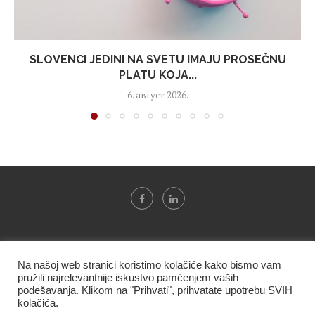
SLOVENCI JEDINI NA SVETU IMAJU PROSEČNU
PLATU KOJA...
6. август 2026.
Svi tekstovi sa portala "Biznis i finansije" su u vlasništvu "NIP
Na našoj web stranici koristimo kolačiće kako bismo vam
BIF PRESS doo" i ne smeju se presnositi niti koristiti, delimično
pružili najrelevantnije iskustvo pamćenjem vaših
ni u celosti, bez izričite dozvole kompanije.
podešavanja. Klikom na "Prihvati", prihvatate upotrebu SVIH
kolačića.
@2020 -
Studio triD