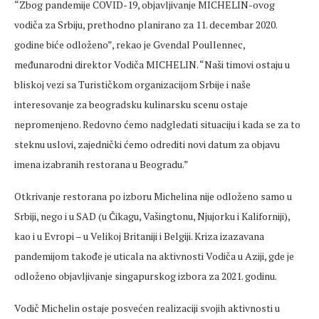
“Zbog pandemije COVID-19, objavljivanje MICHELIN-ovog
vodiča za Srbiju, prethodno planirano za 11. decembar 2020.
godine biće odloženo”, rekao je Gvendal Poullennec,
međunarodni direktor Vodiča MICHELIN. “Naši timovi ostaju u
bliskoj vezi sa Turističkom organizacijom Srbije i naše
interesovanje za beogradsku kulinarsku scenu ostaje
nepromenjeno. Redovno ćemo nadgledati situaciju i kada se za to
steknu uslovi, zajednički ćemo odrediti novi datum za objavu
imena izabranih restorana u Beogradu.”
Otkrivanje restorana po izboru Michelina nije odloženo samo u
Srbiji, nego i u SAD (u Čikagu, Vašingtonu, Njujorku i Kaliforniji),
kao i u Evropi – u Velikoj Britaniji i Belgiji. Kriza izazavana
pandemijom takođe je uticala na aktivnosti Vodiča u Aziji, gde je
odloženo objavljivanje singapurskog izbora za 2021. godinu.
Vodič Michelin ostaje posvećen realizaciji svojih aktivnosti u