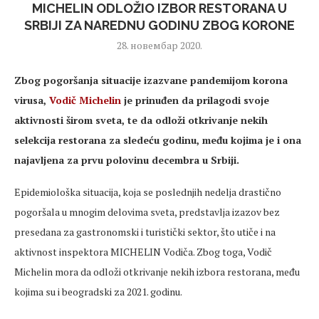
MICHELIN ODLOŽIO IZBOR RESTORANA U
SRBIJI ZA NAREDNU GODINU ZBOG KORONE
28. новембар 2020.
Zbog pogoršanja situacije izazvane pandemijom korona
virusa,
Vodič Michelin
je prinuđen da prilagodi svoje
aktivnosti širom sveta, te da odloži otkrivanje nekih
selekcija restorana za sledeću godinu, među kojima je i ona
najavljena za prvu polovinu decembra u Srbiji.
Epidemiološka situacija, koja se poslednjih nedelja drastično
pogoršala u mnogim delovima sveta, predstavlja izazov bez
presedana za gastronomski i turistički sektor, što utiče i na
aktivnost inspektora MICHELIN Vodiča. Zbog toga, Vodič
Michelin mora da odloži otkrivanje nekih izbora restorana, među
kojima su i beogradski za 2021. godinu.