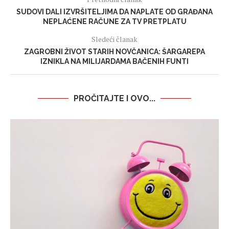
SUDOVI DALI IZVRŠITELJIMA DA NAPLATE OD GRAĐANA
NEPLAĆENE RAČUNE ZA TV PRETPLATU
Sledeći članak
ZAGROBNI ŽIVOT STARIH NOVČANICA: ŠARGAREPA
IZNIKLA NA MILIJARDAMA BAČENIH FUNTI
PROČITAJTE I OVO...