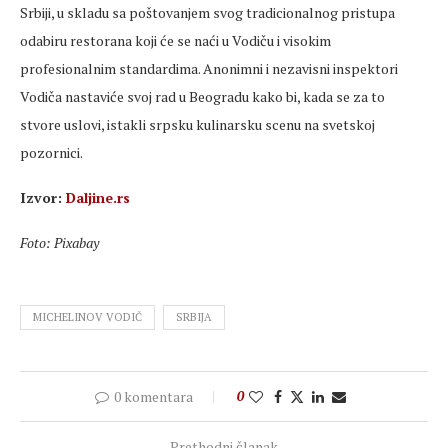
Srbiji, u skladu sa poštovanjem svog tradicionalnog pristupa
odabiru restorana koji će se naći u Vodiču i visokim
profesionalnim standardima. Anonimni i nezavisni inspektori
Vodiča nastaviće svoj rad u Beogradu kako bi, kada se za to
stvore uslovi, istakli srpsku kulinarsku scenu na svetskoj
pozornici.
Izvor:
Daljine.rs
Foto: Pixabay
MICHELINOV VODIČ
SRBIJA
0 komentara
0
Prethodni članak